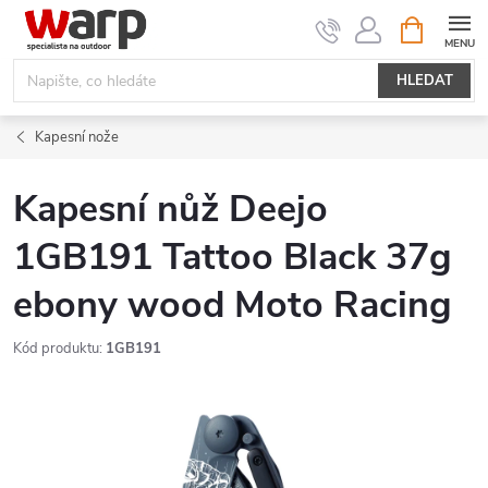
Přejít
NÁKUPNÍ
KOŠÍK
na
obsah
HLEDAT
Kapesní nože
Kapesní nůž Deejo
1GB191 Tattoo Black 37g
ebony wood Moto Racing
Kód produktu:
1GB191