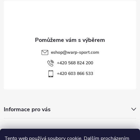
t
í
eshop
@
warp-sport.com
+420 568 824 200
+420 603 866 533
Informace pro vás
Nejhledanější
Tento web používá soubory cookie. Dalším procházením