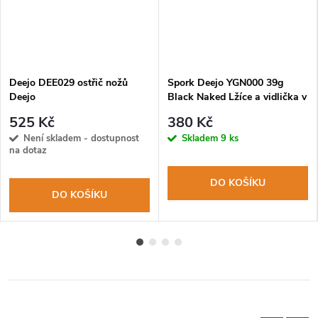
Deejo DEE029 ostřič nožů
Spork Deejo YGN000 39g
Deejo
Black Naked Lžíce a vidlička v
jednom
525 Kč
380 Kč
Není skladem - dostupnost
Skladem
9 ks
na dotaz
DO KOŠÍKU
DO KOŠÍKU