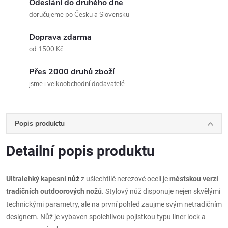
Odeslání do druhého dne
doručujeme po Česku a Slovensku
Doprava zdarma
od 1500 Kč
Přes 2000 druhů zboží
jsme i velkoobchodní dodavatelé
Popis produktu
Detailní popis produktu
Ultralehký kapesní
nůž
z ušlechtilé nerezové oceli je
městskou verzí
tradičních outdoorových nožů
. Stylový nůž disponuje nejen skvělými
technickými parametry, ale na první pohled zaujme svým netradičním
designem. Nůž je vybaven spolehlivou pojistkou typu liner lock a