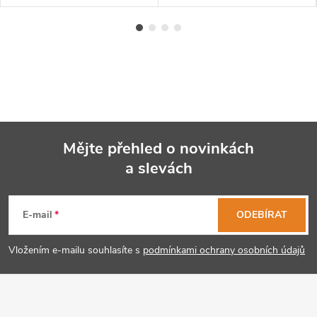
Mějte přehled o novinkách
a slevách
Z
á
E-mail
ODEBÍRAT
p
Vložením e-mailu souhlasíte s
podmínkami ochrany osobních údajů
a