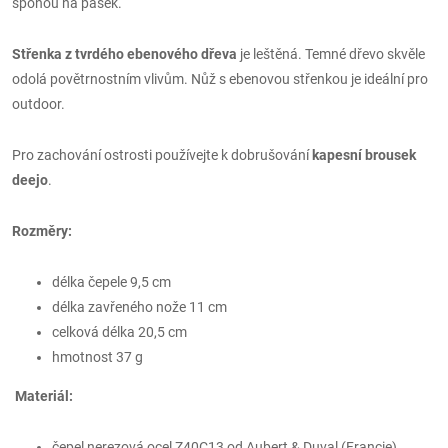
sponou na pásek.
Střenka z tvrdého ebenového dřeva
je leštěná. Temné dřevo skvěle
odolá povětrnostním vlivům. Nůž s ebenovou střenkou je ideální pro
outdoor.
Pro zachování ostrosti používejte k dobrušování
kapesní brousek
deejo
.
Rozměry:
délka čepele 9,5 cm
délka zavřeného nože 11 cm
celková délka 20,5 cm
hmotnost 37 g
Materiál:
čepel nerezová ocel Z40C13 od Aubert & Duval (Francie)