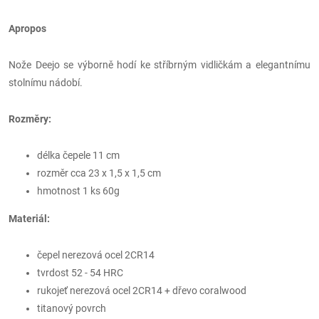
Apropos
Nože Deejo se výborně hodí ke stříbrným vidličkám a elegantnímu
stolnímu nádobí.
Rozměry:
délka čepele 11 cm
rozměr
cca 23 x 1,5 x 1,5 cm
hmotnost 1 ks 60g
Materiál:
čepel nerezová ocel 2CR14
tvrdost 52 - 54 HRC
rukojeť nerezová ocel 2CR14 + dřevo coralwood
titanový povrch