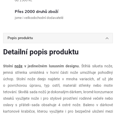
od 1500 Kč
Přes 2000 druhů zboží
jsme i velkoobchodní dodavatelé
Popis produktu
Detailní popis produktu
Stolní
nože
v jedinečném luxusním designu.
Štíhlá silueta nože,
jemná střenka umístěná v horní části nože umožňuje pohodlný
úchop. Stolní nože deejo najdete v mnoha variacích, ať už jde
o povrchovou úpravu, typ ostří, materiál střenky nebo motiv
tetování. Skvělá sada nožů je dokonalým dárkem, kromě konzumace
steaků využijete nože i pro stylové prostření rodinné večeře nebo
oslavy s přáteli–
sada obsahuje 4 ostré nože. Baleno v dárkové
kartonové krabičce, kterou využijete i pro bezpečné uložení mezi