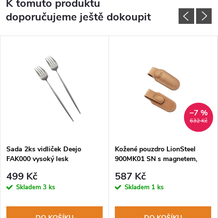
K tomuto produktu
doporučujeme ještě dokoupit
–7 %
632 Kč
Sada 2ks vidliček Deejo
Kožené pouzdro LionSteel
FAK000 vysoký lesk
900MK01 SN s magnetem,
sand
499 Kč
587 Kč
Skladem
3 ks
Skladem
1 ks
DO KOŠÍKU
DO KOŠÍKU