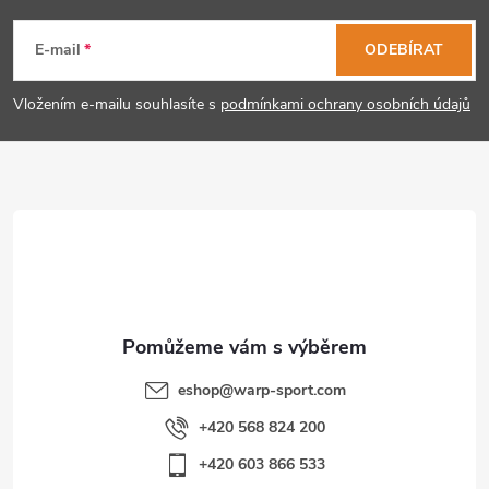
á
E-mail
ODEBÍRAT
p
Vložením e-mailu souhlasíte s
podmínkami ochrany osobních údajů
a
t
í
eshop
@
warp-sport.com
+420 568 824 200
+420 603 866 533