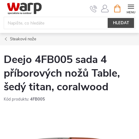
Přejít
NÁKUPNÍ
KOŠÍK
na
obsah
HLEDAT
Steakové nože
Deejo 4FB005 sada 4
příborových nožů Table,
šedý titan, coralwood
Kód produktu:
4FB005