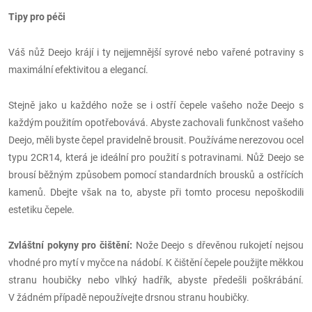
Tipy pro péči
Váš nůž Deejo krájí i ty nejjemnější syrové nebo vařené potraviny s
maximální efektivitou a elegancí.
Stejně jako u každého nože se i ostří čepele vašeho nože Deejo s
každým použitím opotřebovává. Abyste zachovali funkčnost vašeho
Deejo, měli byste čepel pravidelně brousit. Používáme nerezovou ocel
typu 2CR14, která je ideální pro použití s potravinami. Nůž Deejo se
brousí běžným způsobem pomocí standardních brousků a ostřících
kamenů. Dbejte však na to, abyste při tomto procesu nepoškodili
estetiku čepele.
Zvláštní pokyny pro čištění:
Nože Deejo s dřevěnou rukojetí nejsou
vhodné pro mytí v myčce na nádobí. K čištění čepele použijte měkkou
stranu houbičky nebo vlhký hadřík, abyste předešli poškrábání.
V žádném případě nepoužívejte drsnou stranu houbičky.