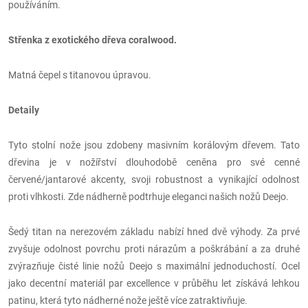
používáním.
St
řenka z exotického dřeva coralwood.
Matná čepel s titanovou úpravou.
Detaily
Tyto stolní nože jsou zdobeny masivním korálovým dřevem. Tato
dřevina je v nožířství dlouhodobě ceněna pro své cenné
červené/jantarové akcenty, svoji robustnost a vynikající odolnost
proti vlhkosti. Zde nádherně podtrhuje eleganci našich nožů Deejo.
Šedý titan na nerezovém základu nabízí hned dvě výhody. Za prvé
zvyšuje odolnost povrchu proti nárazům a poškrábání a za druhé
zvýrazňuje čisté linie nožů Deejo s maximální jednoduchostí. Ocel
jako decentní materiál par excellence v průběhu let získává lehkou
patinu, která tyto nádherné nože ještě více zatraktivňuje.