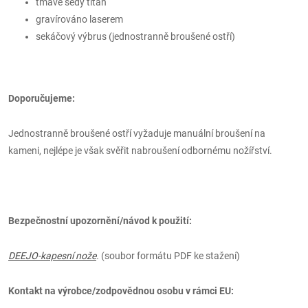
tmavě šedý titan
gravírováno laserem
sekáčový výbrus (jednostranně broušené ostří)
Doporučujeme:
Jednostranně broušené ostří vyžaduje manuální broušení na
kameni, nejlépe je však svěřit nabroušení odbornému nožířství.
Bezpečnostní upozornění/návod k použití:
DEEJO-kapesní nože
.
(soubor formátu PDF ke stažení)
Kontakt na výrobce/zodpovědnou osobu v rámci EU: