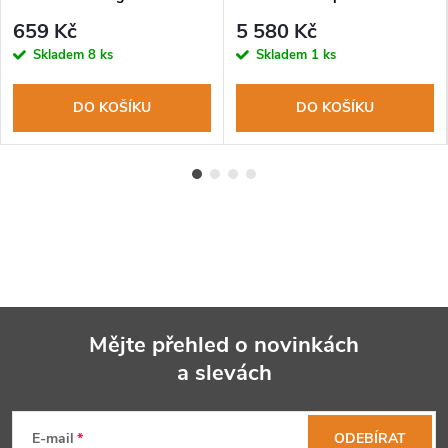
MagnaCut, rukojeť eloxovaný
659 Kč
5 580 Kč
hliník
Skladem
8 ks
Skladem
1 ks
DO KOŠÍKU
DO KOŠÍKU
Mějte přehled o novinkách
a slevách
Z
á
E-mail
ODEBÍRAT