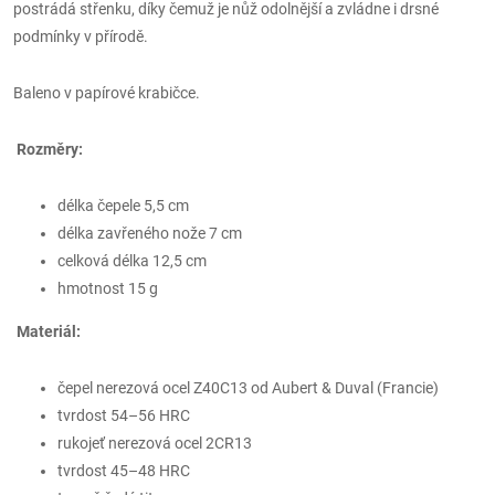
postrádá střenku, díky čemuž je nůž odolnější a zvládne i drsné
podmínky v přírodě.
Baleno v papírové krabičce.
Rozměry:
délka čepele 5,5 cm
délka zavřeného nože 7 cm
celková délka 12,5 cm
hmotnost 15 g
Materiál:
čepel nerezová ocel Z40C13 od Aubert & Duval (Francie)
tvrdost 54–56 HRC
rukojeť nerezová ocel 2CR13
tvrdost 45–48 HRC