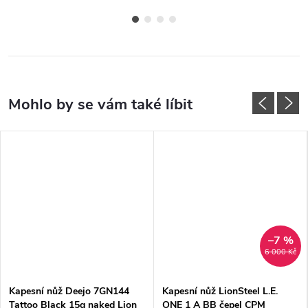
–7 %
6 000 Kč
Kapesní nůž Deejo 7GN144
Kapesní nůž LionSteel L.E.
Tattoo Black 15g naked Lion
ONE 1 A BB čepel CPM