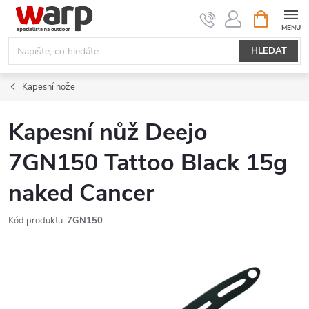
Přejít
NÁKUPNÍ
KOŠÍK
na
obsah
HLEDAT
Kapesní nože
Kapesní nůž Deejo
7GN150 Tattoo Black 15g
naked Cancer
Kód produktu:
7GN150