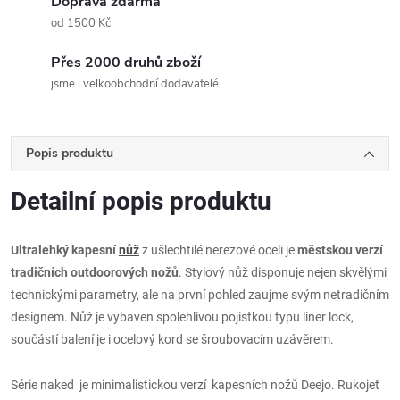
Doprava zdarma
od 1500 Kč
Přes 2000 druhů zboží
jsme i velkoobchodní dodavatelé
Popis produktu
Detailní popis produktu
Ultralehký kapesní
nůž
z ušlechtilé nerezové oceli je
městskou verzí
tradičních outdoorových nožů
. Stylový nůž disponuje nejen skvělými
technickými parametry, ale na první pohled zaujme svým netradičním
designem. Nůž je vybaven spolehlivou pojistkou typu liner lock,
součástí balení je i ocelový kord se šroubovacím uzávěrem.
Série naked je minimalistickou verzí kapesních nožů Deejo. Rukojeť