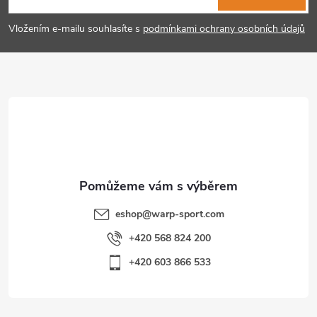
p
Vložením e-mailu souhlasíte s
podmínkami ochrany osobních údajů
a
t
í
eshop
@
warp-sport.com
+420 568 824 200
+420 603 866 533