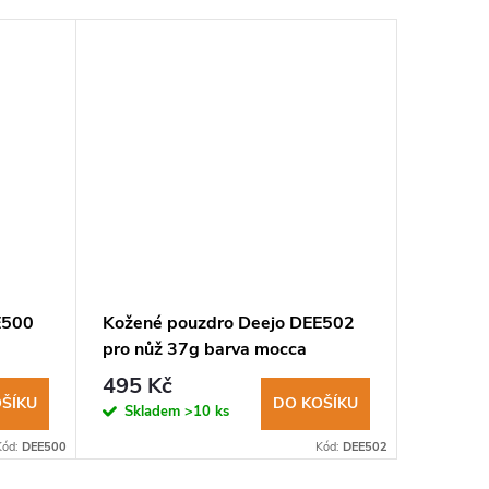
E500
Kožené pouzdro Deejo DEE502
Kožené 
pro nůž 37g barva mocca
pro nůž
495 Kč
659 K
ŠÍKU
DO KOŠÍKU
Skladem
>10 ks
Sklad
Kód:
DEE500
Kód:
DEE502