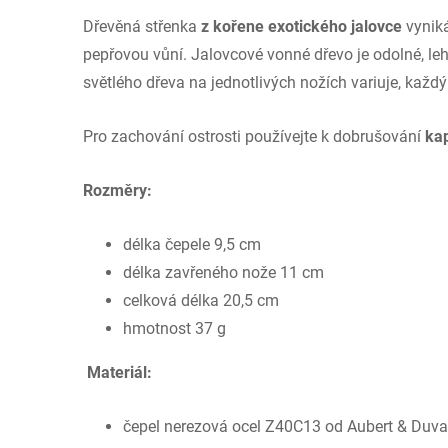
Dřevěná střenka
z kořene exotického jalovce
vyniká
pepřovou vůní. Jalovcové vonné dřevo je odolné, l
světlého dřeva na jednotlivých nožích variuje, každý 
Pro zachování ostrosti používejte k dobrušování
ka
Rozměry:
délka čepele 9,5 cm
délka zavřeného nože 11 cm
celková délka 20,5 cm
hmotnost 37 g
Materiál:
čepel nerezová ocel Z40C13 od Aubert & Duval