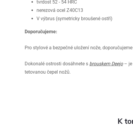
tvrdost 52 - 54 HRC
nerezová ocel Z40C13
V výbrus (symetricky broušené ostří)
Doporučujeme:
Pro stylové a bezpečné uložení nože, doporučujem
Dokonalé ostrosti dosáhnete s
brouskem Deejo
– je
tetovanou čepel nožů.
K to