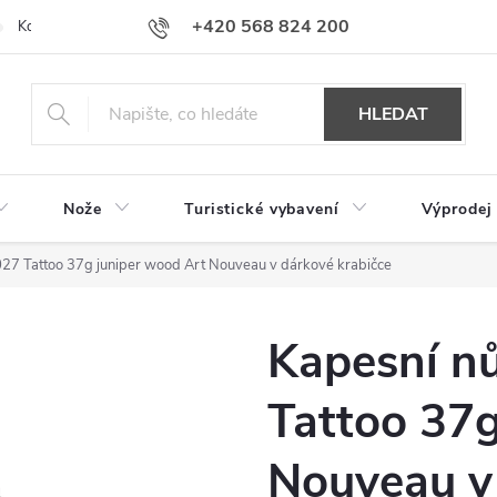
+420 568 824 200
Kontakty
Doprava a platba
Hodnocení obchodu
HLEDAT
Nože
Turistické vybavení
Výprodej
27 Tattoo 37g juniper wood Art Nouveau v dárkové krabičce
Kapesní n
Tattoo 37g
Nouveau v