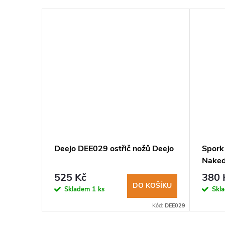
–7 %
575 Kč
l
Deejo DEE029 ostřič nožů Deejo
Spork
blue
Naked 
525 Kč
380 
KOŠÍKU
DO KOŠÍKU
Skladem
1 ks
Skl
Kód:
LION0266
Kód:
DEE029