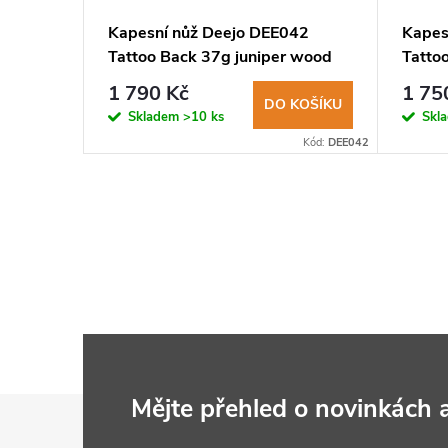
YTO
Kapesní nůž Deejo DEE042
Kapes
Tattoo Back 37g juniper wood
Tatto
VD,
Art Déco v dárkové krabičce
nouve
1 790 Kč
1 75
č skla
KOŠÍKU
DO KOŠÍKU
Skladem
>10 ks
Skl
Kód:
LION0204
Kód:
DEE042
Z
Mějte přehled o novinkách