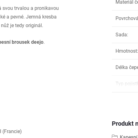
Materiál č
 svou trvalou a pronikavou
ehké a pevné. Jemná kresba
Povrchová
nůž je tedy originál.
Sada
:
pesní brousek deejo
.
Hmotnost
Délka čep
Typ pojist
Produkt n
 (Francie)
Kapesní