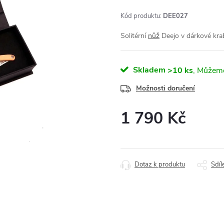
Kód produktu:
DEE027
Solitérní
nůž
Deejo v dárkové krab
Skladem
>10 ks
Možnosti doručení
1 790 Kč
Měrná
cena:
Dotaz k produktu
Sdíl