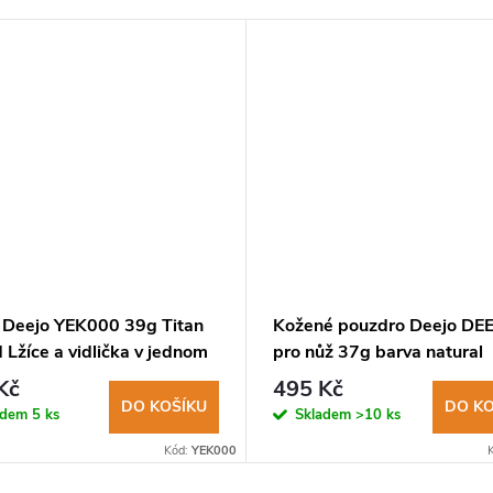
 Deejo YEK000 39g Titan
Kožené pouzdro Deejo DE
Lžíce a vidlička v jednom
pro nůž 37g barva natural
Kč
495 Kč
DO KOŠÍKU
DO KO
adem
5 ks
Skladem
>10 ks
Kód:
YEK000