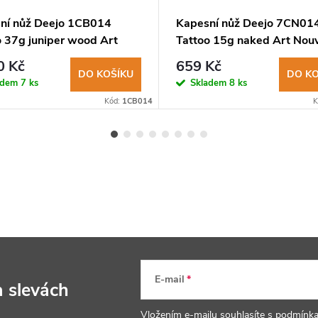
ní nůž Deejo 1CB014
Kapesní nůž Deejo 7CN01
o 37g juniper wood Art
Tattoo 15g naked Art Nou
au
0 Kč
659 Kč
DO KOŠÍKU
DO KO
adem
7 ks
Skladem
8 ks
Kód:
1CB014
K
E-mail
a slevách
Vložením e-mailu souhlasíte s
podmínka