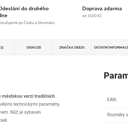
Odeslání do druhého
Doprava zdarma
dne
od 1500 Kč
oručujeme po Česku a Slovensku
(1)
DISKUZE
ZNAČKA
DEEJO
OSTATNÍ INFORMAC
Param
je
městskou verzí tradičních
EAN
:
kvělými technickými parametry,
gnem. Nůž je vybaven
Rozměry v
ásek.