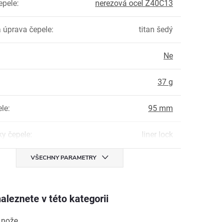
epele
:
nerezová ocel Z40C13
 úprava čepele
:
titan šedý
Ne
:
37 g
ele
:
95 mm
ky čepele
:
liner lock
VŠECHNY PARAMETRY
aleznete v této kategorii
 nože