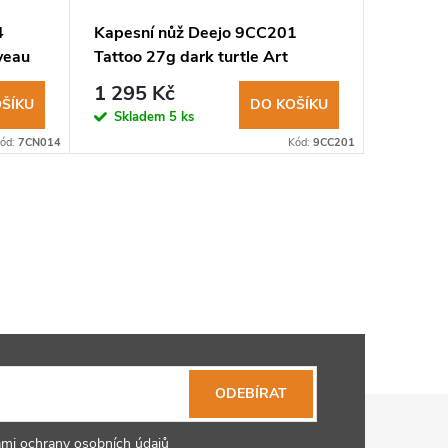
4
Kapesní nůž Deejo 9CC201
Sada ka
veau
Tattoo 27g dark turtle Art
DEE043 
Nouveau
1 295 Kč
3 500
ŠÍKU
DO KOŠÍKU
Skladem
5 ks
Sklad
ód:
7CN014
Kód:
9CC201
ODEBÍRAT
mi ochrany osobních údajů