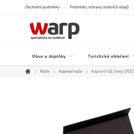
Přejít
Obchodní podmínky
Podmínky ochrany osobních údajů
na
obsah
Obuv a doplňky
Turistické oblečení
Nože
Kapesní nože
Kapesní nůž Deejo DEE0
Domů