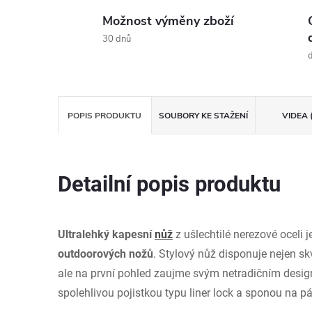
Možnost výměny zboží
30 dnů
d
POPIS PRODUKTU
SOUBORY KE STAŽENÍ
VIDEA 
Detailní popis produktu
Ultralehký kapesní
nůž
z ušlechtilé nerezové oceli 
outdoorových nožů
. Stylový nůž disponuje nejen s
ale na první pohled zaujme svým netradičním desi
spolehlivou pojistkou typu liner lock a sponou na p