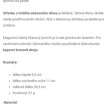
sponou na pásek.
Střenka z tvrdého ebenového dřeva
je leštěná. Temné dřevo skvěle
odolá povětrnostním vlivům. Nůž s ebenovou střenkou je ideální pro
outdoor.
Elegantní matný titanový povrch je trvale gravírován laserem. Pro
zachování ostrosti i tetovaného motivu používejte k dobrušování
kapesní brousek deejo
.
Rozměry:
délka čepele 9,5 cm
délka zavřeného nože 11 cm
celková délka 20,5 cm
hmotnost 37 g
Materiál: