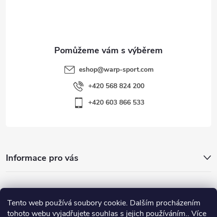
í
eshop
@
warp-sport.com
+420 568 824 200
+420 603 866 533
Informace pro vás
Nejhledanější
Tento web používá soubory cookie. Dalším procházením
tohoto webu vyjadřujete souhlas s jejich používáním.. Více