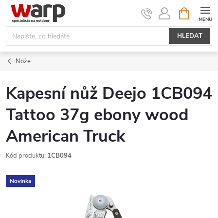
Přejít
NÁKUPNÍ
KOŠÍK
na
obsah
HLEDAT
Nože
Kapesní nůž Deejo 1CB094
Tattoo 37g ebony wood
American Truck
Kód produktu:
1CB094
Novinka