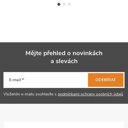
Mějte přehled o novinkách
a slevách
Z
á
E-mail
ODEBÍRAT
p
Vložením e-mailu souhlasíte s
podmínkami ochrany osobních údajů
a
t