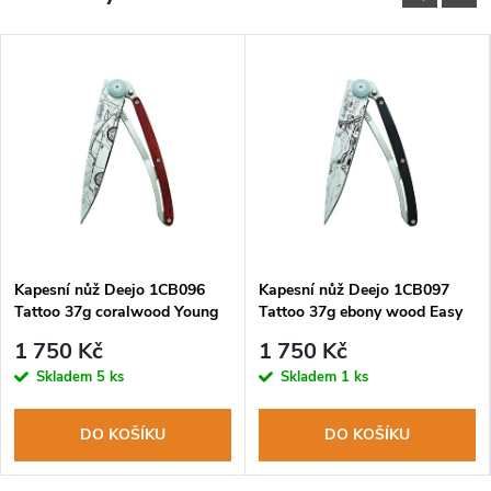
Kapesní nůž Deejo 1CB096
Kapesní nůž Deejo 1CB097
Tattoo 37g coralwood Young
Tattoo 37g ebony wood Easy
Timer
Rider
1 750 Kč
1 750 Kč
Skladem
5 ks
Skladem
1 ks
DO KOŠÍKU
DO KOŠÍKU