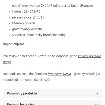
čepel
nerezová ocel Z40C13 od Aubert & Duval (Francie)
tvrdost 52 - 54 HRC
nerezová ocel Z40C13
titanový povrch
gravírováno laserem
V výbrus (symetricky broušené ostří)
Doporučujeme:
Pro stylové a bezpečné uložení nože, doporučujeme
kožené pouzdro
deejo
.
Dokonalé ostrosti dosáhnete s
brouskem Deejo
– je lehký, skladný a
nepoškodí tetovanou čepel nožů.
Parametry produktu
Soubory ke stažení