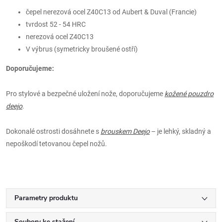
čepel nerezová ocel Z40C13 od Aubert & Duval (Francie)
tvrdost 52 - 54 HRC
nerezová ocel Z40C13
V výbrus (symetricky broušené ostří)
Doporučujeme:
Pro stylové a bezpečné uložení nože, doporučujeme
kožené pouzdro
deejo
.
Dokonalé ostrosti dosáhnete s
brouskem Deejo
– je lehký, skladný a
nepoškodí tetovanou čepel nožů.
Parametry produktu
Soubory ke stažení