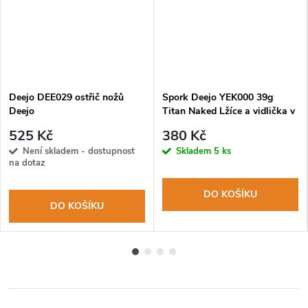
Deejo DEE029 ostřič nožů
Spork Deejo YEK000 39g
Deejo
Titan Naked Lžíce a vidlička v
jednom
525 Kč
380 Kč
Není skladem - dostupnost
Skladem
5 ks
na dotaz
DO KOŠÍKU
DO KOŠÍKU