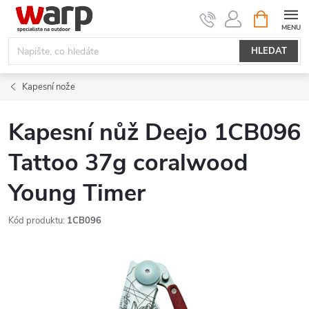
Přejít
NÁKUPNÍ
KOŠÍK
na
obsah
HLEDAT
Kapesní nože
Kapesní nůž Deejo 1CB096
Tattoo 37g coralwood
Young Timer
Kód produktu:
1CB096