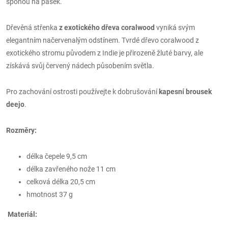
sponou na pásek.
Dřevěná střenka
z exotického dřeva coralwood
vyniká svým
elegantním načervenalým odstínem. Tvrdé dřevo coralwood z
exotického stromu původem z Indie je přirozeně žluté barvy, ale
získává svůj červený nádech působením světla.
Pro zachování ostrosti používejte k dobrušování
kapesní brousek
deejo
.
Rozměry:
délka čepele 9,5 cm
délka zavřeného nože 11 cm
celková délka 20,5 cm
hmotnost 37 g
Materiál: