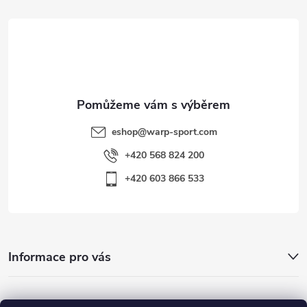
t
í
eshop
@
warp-sport.com
+420 568 824 200
+420 603 866 533
Informace pro vás