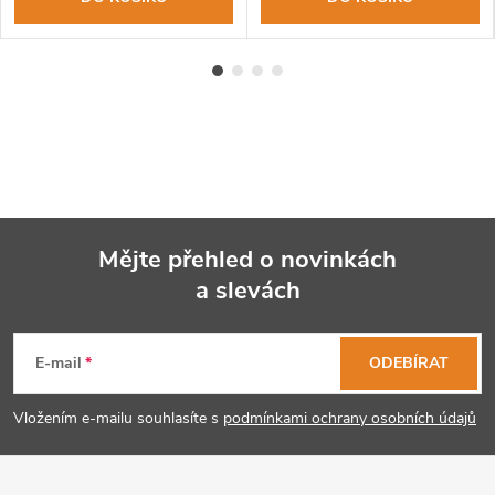
Mějte přehled o novinkách
a slevách
Z
á
E-mail
ODEBÍRAT
p
Vložením e-mailu souhlasíte s
podmínkami ochrany osobních údajů
a