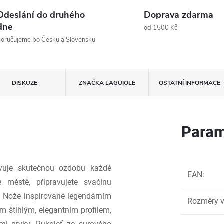
Odeslání do druhého
Doprava zdarma
dne
od 1500 Kč
oručujeme po Česku a Slovensku
DISKUZE
ZNAČKA
LAGUIOLE
OSTATNÍ INFORMACE
Param
vuje skutečnou ozdobu každé
EAN
:
městě, připravujete svačinu
. Nože inspirované legendárním
Rozměry v
ým štíhlým, elegantním profilem,