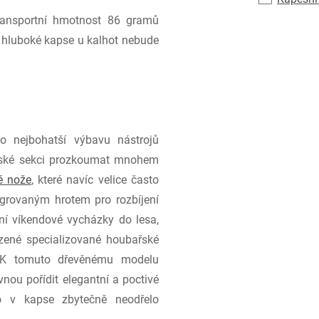
ansportní hmotnost 86 gramů
v hluboké kapse u kalhot nebude
o nejbohatší výbavu nástrojů
ířské sekci prozkoumat mnohem
é nože
, které navíc velice často
grovaným hrotem pro rozbíjení
ní víkendové vycházky do lesa,
zené specializované houbařské
. K tomuto dřevěnému modelu
nou pořídit elegantní a poctivé
o v kapse zbytečně neodřelo