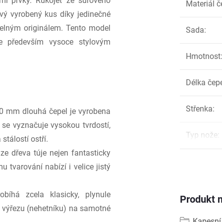
mi prvky. Rukojeť ze surového
Materiál č
ivý vyrobený kus díky jedinečné
telným originálem. Tento model
Sada
:
e především vysoce stylovým
Hmotnost
Délka čep
Střenka
:
0 mm dlouhá čepel je vyrobena
rá se vyznačuje vysokou tvrdostí,
Typ nože
:
stálostí ostří.
e dřeva túje nejen fantasticky
 tvarování nabízí i velice jistý
bíhá zcela klasicky, plynule
Produkt n
výřezu (nehetníku) na samotné
Kapesní