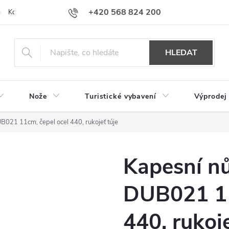
+420 568 824 200
Kontakty
Doprava a platba
Hodnocení obchodu
HLEDAT
Nože
Turistické vybavení
Výprodej
B021 11cm, čepel ocel 440, rukojeť túje
Kapesní nů
DUB021 11
440, rukoje