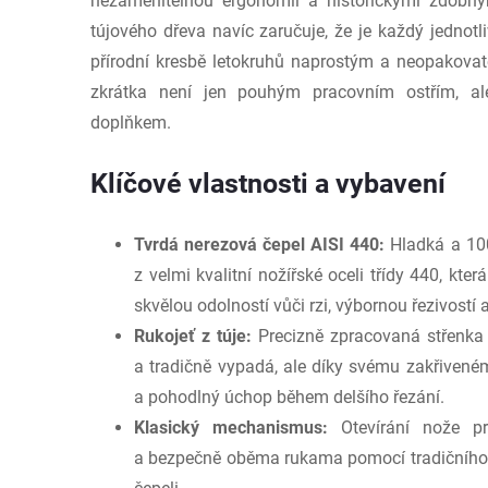
nezaměnitelnou ergonomií a historickými zdobný
tújového dřeva navíc zaručuje, že je každý jednotl
přírodní kresbě letokruhů naprostým a neopakova
zkrátka není jen pouhým pracovním ostřím, al
doplňkem.
Klíčové vlastnosti a vybavení
Tvrdá nerezová čepel AISI 440:
Hladká a 10
z velmi kvalitní nožířské oceli třídy 440, kte
skvělou odolností vůči rzi, výbornou řezivostí a 
Rukojeť z túje:
Precizně zpracovaná střenka z
a tradičně vypadá, ale díky svému zakřivenému
a pohodlný úchop během delšího řezání.
Klasický mechanismus:
Otevírání nože pro
a bezpečně oběma rukama pomocí tradičního 