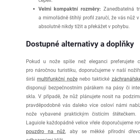
čepeli.
Velmi kompaktní rozměry:
Zanedbatelná tr
a mimořádně štíhlý profil zaručí, že vás nůž 
absolutně nikdy tížit a překážet v pohybu.
Dostupné alternativy a doplňky
Pokud u nože spíše než eleganci preferujete c
pro náročnou turistiku, doporučujeme v naší nož
širší
multifunkční nože
nebo taktické
záchranářsk
disponují bezpečnostním párákem na pásy či inte
skla. V případě, že nůž plánujete nosit na podzim
pravděpodobně vás daleko více osloví námi nabí
nože vybavené praktickým čistícím štětečkem
Laguiole každopádně velice vřele doporučujeme rov
pouzdro na nůž
, aby se měkké přírodní dřev