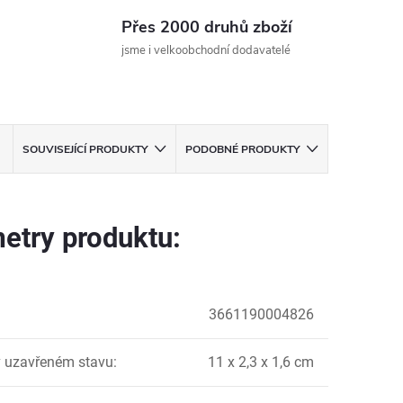
Přes 2000 druhů zboží
jsme i velkoobchodní dodavatelé
SOUVISEJÍCÍ PRODUKTY
PODOBNÉ PRODUKTY
etry produktu:
3661190004826
 uzavřeném stavu
:
11 x 2,3 x 1,6 cm