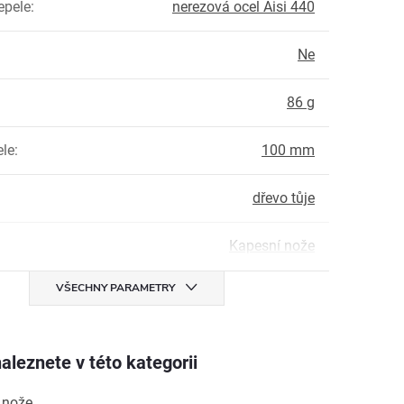
epele
:
nerezová ocel Aisi 440
Ne
:
86 g
ele
:
100 mm
dřevo tůje
Kapesní nože
VŠECHNY PARAMETRY
aleznete v této kategorii
 nože