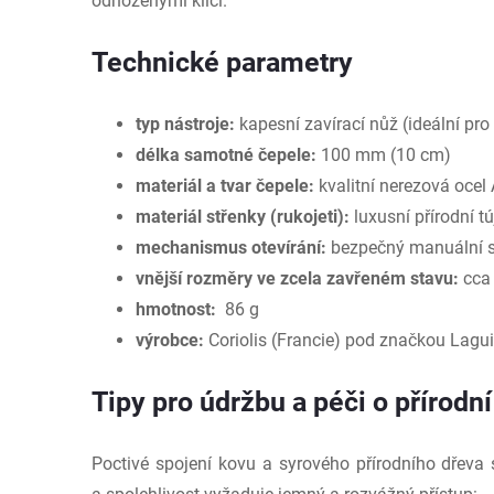
odhozenými klíči.
Technické parametry
typ nástroje:
kapesní zavírací nůž (ideální pr
délka samotné čepele:
100 mm (10 cm)
materiál a tvar čepele:
kvalitní nerezová ocel
materiál střenky (rukojeti):
luxusní přírodní t
mechanismus otevírání:
bezpečný manuální s 
vnější rozměry ve zcela zavřeném stavu:
cca 
hmotnost:
86 g
výrobce:
Coriolis (Francie) pod značkou Lagui
Tipy pro údržbu a péči o přírodní
Poctivé spojení kovu a syrového přírodního dřeva