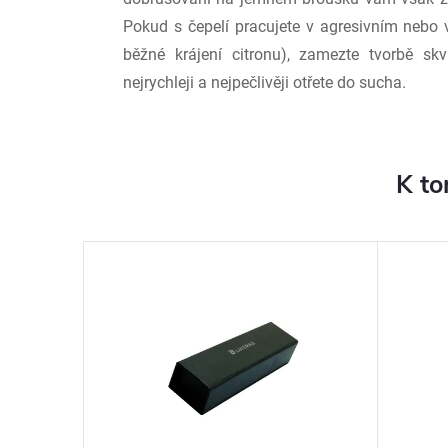
Pokud s čepelí pracujete v agresivním nebo 
běžné krájení citronu), zamezte tvorbě sk
nejrychleji a nejpečlivěji otřete do sucha.
K to
–7 %
784 Kč