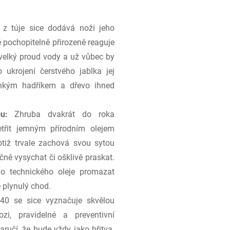
 z túje sice dodává noži jeho
 pochopitelně přirozeně reaguje
 velký proud vody a už vůbec by
ukrojení čerstvého jablka jej
lhkým hadříkem a dřevo ihned
u:
Zhruba dvakrát do roka
třit jemným přírodním olejem
tiž trvale zachová svou sytou
ně vysychat či ošklivě praskat.
 technického oleje promazat
e plynulý chod.
40 se sice vyznačuje skvělou
zi, pravidelné a preventivní
učí, že bude vždy jako břitva.