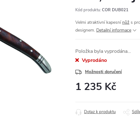
Kód produktu:
COR DUB021
Velmi atraktivní kapesní
nůž
s pro
designem.
Detailní informace
Položka byla vyprodána…
Vyprodáno
Možnosti doručení
1 235 Kč
Měrná
cena:
Dotaz k produktu
Sdíl