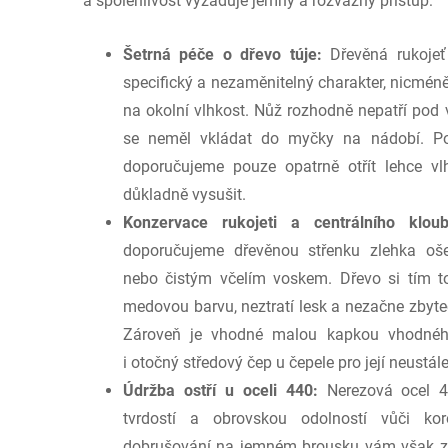
a spolehlivost vyžaduje jemný a rozvážný přístup:
Šetrná péče o dřevo túje:
Dřevěná rukojeť
specifický a nezaměnitelný charakter, nicméně
na okolní vlhkost. Nůž rozhodně nepatří pod
se neměl vkládat do myčky na nádobí. Po 
doporučujeme pouze opatrně otřít lehce v
důkladně vysušit.
Konzervace rukojeti a centrálního kloub
doporučujeme dřevěnou střenku zlehka oše
nebo čistým včelím voskem. Dřevo si tím to
medovou barvu, neztratí lesk a nezačne zbyteč
Zároveň je vhodné malou kapkou vhodného
i otočný středový čep u čepele pro její neustál
Údržba ostří u oceli 440:
Nerezová ocel 4
tvrdostí a obrovskou odolností vůči koro
dobrušování na jemném brousku vám však zar