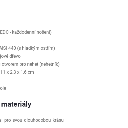
o EDC - každodenní nošení)
 AISI 440 (s hladkým ostřím)
újové dřevo
otvorem pro nehet (nehetník)
11 x 2,3 x 1,6 cm
ole
 materiály
 si pro svou dlouhodobou krásu