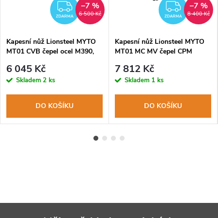
–7 %
–7 %
ZDARMA
ZDAR
6 500 Kč
8 400 Kč
ZDARMA
ZDARMA
Kapesní nůž Lionsteel MYTO
Kapesní nůž Lionsteel MYTO
MT01 CVB čepel ocel M390,
MT01 MC MV čepel CPM
rukojeť canvas, rozbíječ skla
MagnaCut, karbonová
6 045 Kč
7 812 Kč
rukojeť+titan 6AI4V, rozbíječ
Skladem
2 ks
Skladem
1 ks
skla
DO KOŠÍKU
DO KOŠÍKU