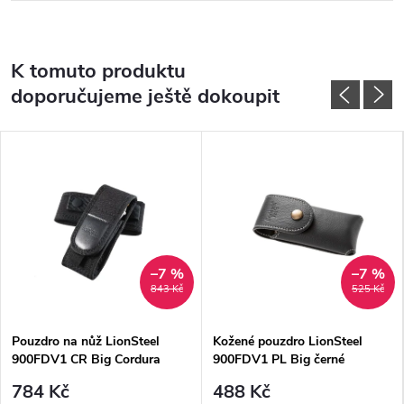
K tomuto produktu
doporučujeme ještě dokoupit
–7 %
–7 %
843 Kč
525 Kč
Pouzdro na nůž LionSteel
Kožené pouzdro LionSteel
900FDV1 CR Big Cordura
900FDV1 PL Big černé
784 Kč
488 Kč