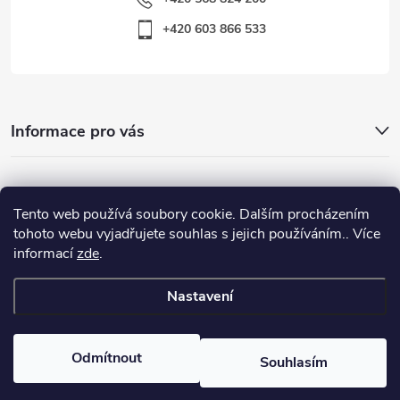
+420 603 866 533
Informace pro vás
Nejhledanější
Tento web používá soubory cookie. Dalším procházením
tohoto webu vyjadřujete souhlas s jejich používáním.. Více
informací
zde
.
Důležité odkazy
Nastavení
Copyright 2026
Warp-Sport.com
. Všechna práva vyhrazena.
Odmítnout
Souhlasím
Vytvořil Shoptet