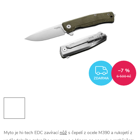
ZDARM
–7 %
6 500 Kč
ZDARMA
Myto je hi-tech EDC zavírací
nůž
s čepelí z ocele M390 a rukojetí z