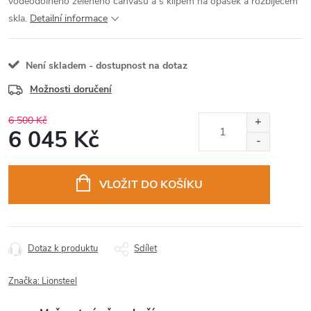
voděodolného zeleného canvasu a s klipem na opasek a rozbíječem
skla.
Detailní informace
Není skladem - dostupnost na dotaz
Možnosti doručení
6 500 Kč
6 045 Kč
Měrná
cena:
VLOŽIT DO KOŠÍKU
Dotaz k produktu
Sdílet
Značka:
Lionsteel