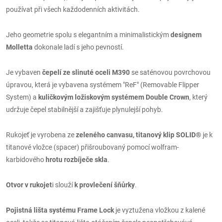
používat při všech každodenních aktivitách.
Jeho geometrie spolu s elegantním a minimalistickým
designem
Molletta
dokonale ladí s jeho pevností.
Je vybaven
čepelí ze slinuté oceli M390
se saténovou povrchovou
úpravou, která je vybavena systémem "ReF" (Removable Flipper
System) a
kuličkovým ložiskovým systémem Double Crown
, který
udržuje čepel stabilnější a zajišťuje plynulejší pohyb.
Rukojeť je vyrobena ze
zeleného canvasu, titanový klip SOLID®
je k
titanové vložce (spacer) přišroubovaný pomocí wolfram-
karbidového
hrotu rozbíječe skla
.
Otvor v rukojet
i slouží
k provlečení šňůrky
.
Pojistná lišta systému Frame Lock
je vyztužena vložkou z kalené