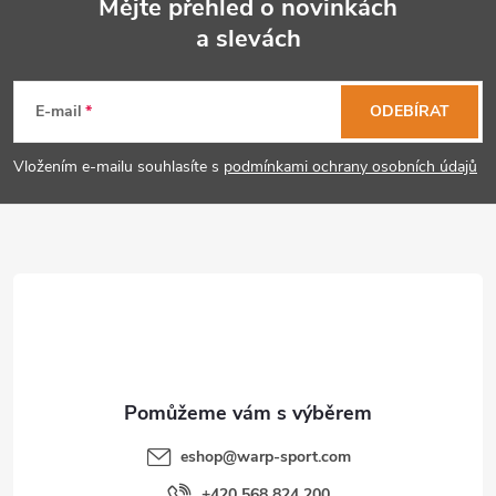
Mějte přehled o novinkách
a slevách
Z
á
E-mail
ODEBÍRAT
p
Vložením e-mailu souhlasíte s
podmínkami ochrany osobních údajů
a
t
í
eshop
@
warp-sport.com
+420 568 824 200