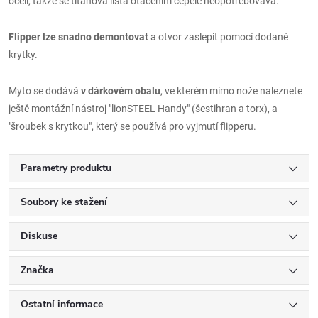
oceli, takže se titanová lišta otáčením čepele neopotřebovává.
Flipper lze snadno demontovat
a otvor zaslepit pomocí dodané
krytky.
Myto se dodává
v dárkovém obalu
, ve kterém mimo nože naleznete
ještě montážní nástroj "lionSTEEL Handy" (šestihran a torx), a
"šroubek s krytkou", který se používá pro vyjmutí flipperu.
Parametry produktu
Soubory ke stažení
Diskuse
Značka
Ostatní informace