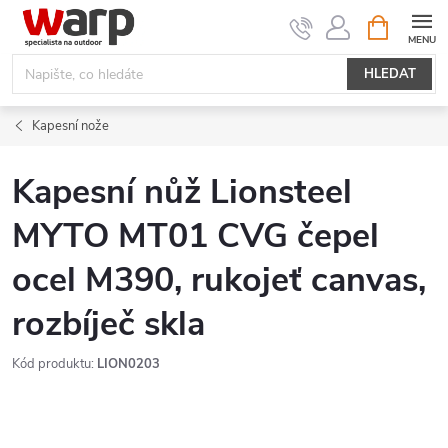
Přejít
NÁKUPNÍ
KOŠÍK
na
obsah
HLEDAT
Kapesní nože
Kapesní nůž Lionsteel
MYTO MT01 CVG čepel
ocel M390, rukojeť canvas,
rozbíječ skla
Kód produktu:
LION0203