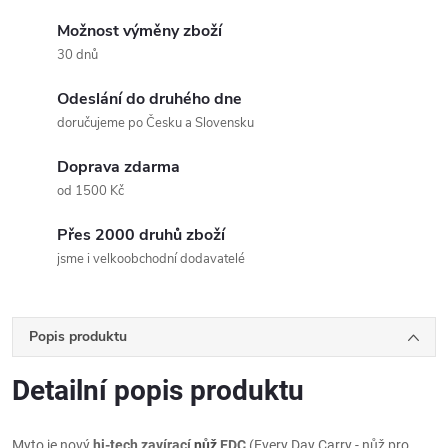
Možnost výměny zboží
30 dnů
Odeslání do druhého dne
doručujeme po Česku a Slovensku
Doprava zdarma
od 1500 Kč
Přes 2000 druhů zboží
jsme i velkoobchodní dodavatelé
Popis produktu
Detailní popis produktu
Myto je nový
hi-tech zavírací
nůž
EDC
(Every Day Carry - nůž pro