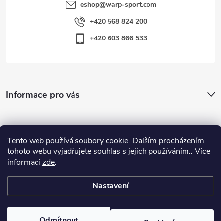
eshop
@
warp-sport.com
+420 568 824 200
+420 603 866 533
Informace pro vás
Nejhledanější
Tento web používá soubory cookie. Dalším procházením
tohoto webu vyjadřujete souhlas s jejich používáním.. Více
informací
zde
.
Důležité odkazy
Nastavení
Copyright 2026
Warp-Sport.com
. Všechna práva vyhrazena.
Odmítnout