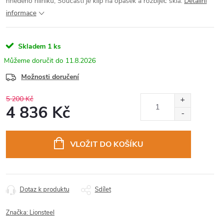
hnědého hliníku, Součástí je klip na opasek a rozbíječ skla.
Detailní
informace
Skladem
1 ks
11.8.2026
Možnosti doručení
5 200 Kč
4 836 Kč
Měrná
cena:
VLOŽIT DO KOŠÍKU
Dotaz k produktu
Sdílet
Značka:
Lionsteel