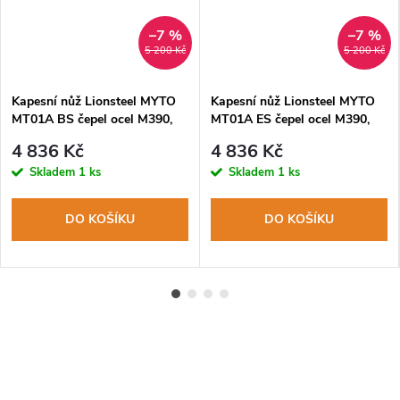
–7 %
–7 %
MA
5 200 Kč
5 200 Kč
Kapesní nůž Lionsteel MYTO
Kapesní nůž Lionsteel MYTO
MT01A BS čepel ocel M390,
MT01A ES čepel ocel M390,
hliníková rukojeť, rozbíječ skla
hliníková rukojeť, rozbíječ skla
4 836 Kč
4 836 Kč
Skladem
1 ks
Skladem
1 ks
DO KOŠÍKU
DO KOŠÍKU