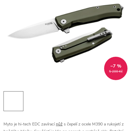
–7 %
5 200 Kč
Myto je hi-tech EDC zavírací
nůž
s čepelí z ocele M390 a rukojetí z