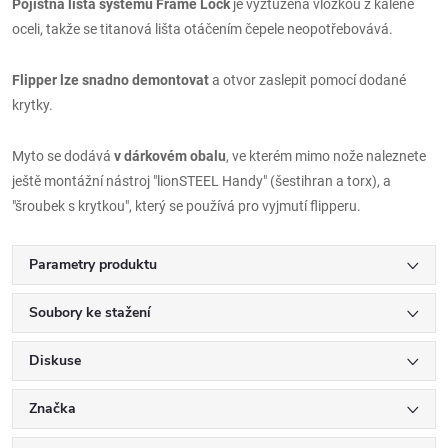
Pojistná lišta systému Frame Lock
je vyztužena vložkou z kalené
oceli, takže se titanová lišta otáčením čepele neopotřebovává.
Flipper lze snadno demontovat
a otvor zaslepit pomocí dodané
krytky.
Myto se dodává
v dárkovém obalu
, ve kterém mimo nože naleznete
ještě montážní nástroj "lionSTEEL Handy" (šestihran a torx), a
"šroubek s krytkou", který se používá pro vyjmutí flipperu.
Parametry produktu
Soubory ke stažení
Diskuse
Značka