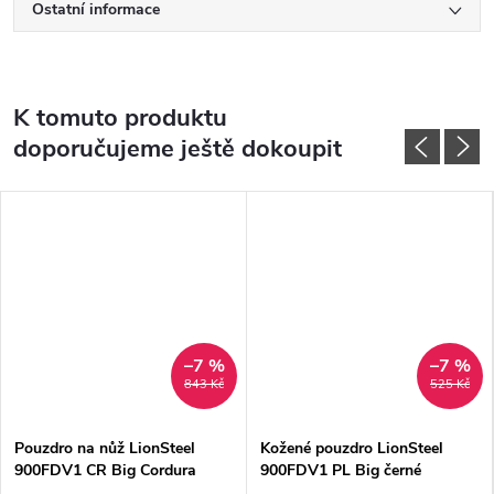
Ostatní informace
K tomuto produktu
doporučujeme ještě dokoupit
–7 %
–7 %
843 Kč
525 Kč
Pouzdro na nůž LionSteel
Kožené pouzdro LionSteel
900FDV1 CR Big Cordura
900FDV1 PL Big černé