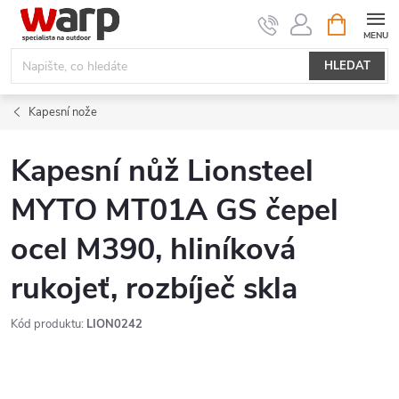
Přejít
NÁKUPNÍ
KOŠÍK
na
obsah
HLEDAT
Kapesní nože
Kapesní nůž Lionsteel
MYTO MT01A GS čepel
ocel M390, hliníková
rukojeť, rozbíječ skla
Kód produktu:
LION0242