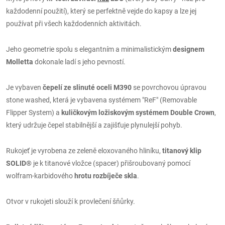
každodenní použití), který se perfektně vejde do kapsy a lze jej
používat při všech každodenních aktivitách.
Jeho geometrie spolu s elegantním a minimalistickým
designem
Molletta
dokonale ladí s jeho pevností.
Je vybaven
čepelí ze slinuté oceli M390
se povrchovou úpravou
stone washed, která je vybavena systémem "ReF" (Removable
Flipper System) a
kuličkovým ložiskovým systémem Double Crown
,
který udržuje čepel stabilnější a zajišťuje plynulejší pohyb.
Rukojeť je vyrobena ze zeleně eloxovaného hliníku,
titanový klip
SOLID®
je k titanové vložce (spacer) přišroubovaný pomocí
wolfram-karbidového
hrotu rozbíječe skla
.
Otvor v rukojeti slouží k provlečení šňůrky.