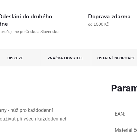
Odeslání do druhého
Doprava zdarma
dne
od 1500 Kč
oručujeme po Česku a Slovensku
DISKUZE
ZNAČKA
LIONSTEEL
OSTATNÍ INFORMACE
Param
rry - nůž pro každodenní
EAN
:
j používat při všech každodenních
Materiál č