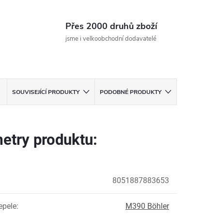
Přes 2000 druhů zboží
jsme i velkoobchodní dodavatelé
SOUVISEJÍCÍ PRODUKTY
PODOBNÉ PRODUKTY
etry produktu:
8051887883653
epele
:
M390 Böhler