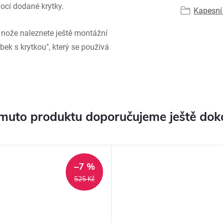
ocí dodané krytky.
Kapesní
nože naleznete ještě montážní
bek s krytkou", který se používá
muto produktu doporučujeme ještě dok
–7 %
525 Kč