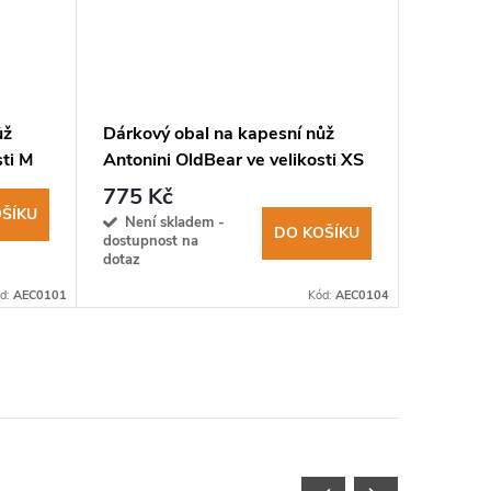
ůž
Dárkový obal na kapesní nůž
Kožené 
sti M
Antonini OldBear ve velikosti XS
ETU109 
kůže
775 Kč
499 K
ŠÍKU
Není skladem -
Sklad
DO KOŠÍKU
dostupnost na
dotaz
d:
AEC0101
Kód:
AEC0104