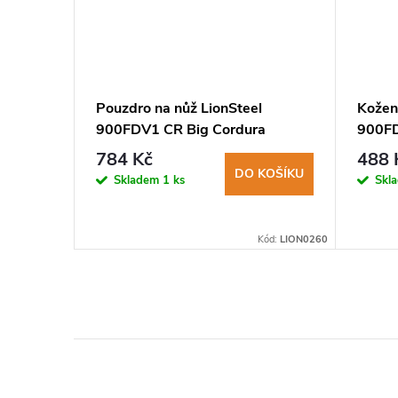
l
Pouzdro na nůž LionSteel
Kožen
brown
900FDV1 CR Big Cordura
900FD
784 Kč
488 
KOŠÍKU
DO KOŠÍKU
Skladem
1 ks
Skl
Kód:
LION0305
Kód:
LION0260