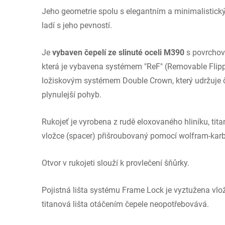
Jeho geometrie spolu s elegantním a minimalistic
ladí s jeho pevností.
Je
vybaven čepelí ze slinuté oceli M390
s povrchov
která je vybavena systémem "ReF" (Removable Flip
ložiskovým systémem Double Crown, který udržuje čep
plynulejší pohyb.
Rukojeť je vyrobena z rudě eloxovaného hliníku, tita
vložce (spacer) přišroubovaný pomocí wolfram-karbi
Otvor v rukojeti slouží k provlečení šňůrky.
Pojistná lišta systému Frame Lock je vyztužena vlož
titanová lišta otáčením čepele neopotřebovává.