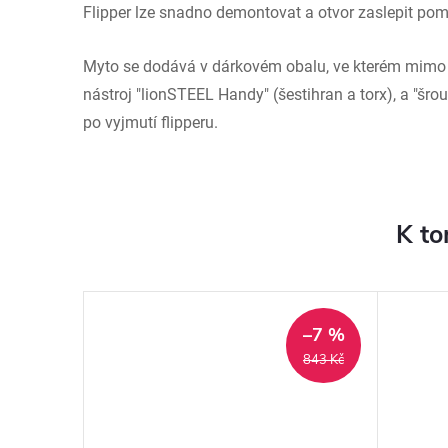
Flipper lze snadno demontovat a otvor zaslepit pom
Myto se dodává v dárkovém obalu, ve kterém mimo 
nástroj "lionSTEEL Handy" (šestihran a torx), a "šrou
po vyjmutí flipperu.
K to
–7 %
–7 %
600 Kč
843 Kč