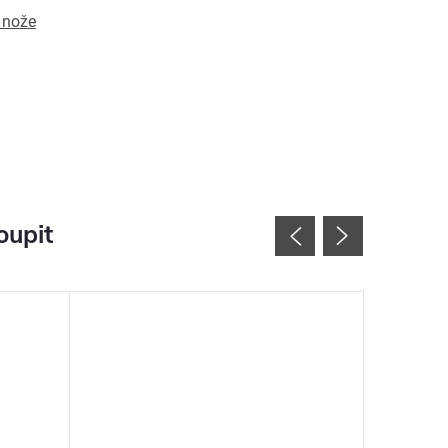
 nože
oupit
Novinka