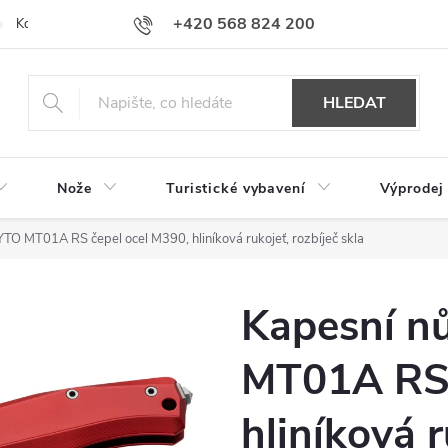
+420 568 824 200
Kontakty
Doprava a platba
Hodnocení obchodu
HLEDAT
Nože
Turistické vybavení
Výprodej
YTO MT01A RS čepel ocel M390, hliníková rukojeť, rozbíječ skla
Kapesní n
MT01A RS 
hliníková r