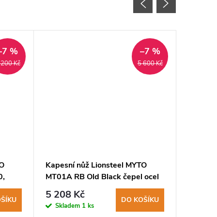
–7 %
–7 %
 200 Kč
5 600 Kč
TO
Kapesní nůž Lionsteel MYTO
Kapesní
0,
MT01A RB Old Black čepel ocel
MT01 CV
skla
M390+PVD, hliníková rukojeť,
rukojeť 
5 208 Kč
6 045
rozbíječ skla
ŠÍKU
DO KOŠÍKU
Skladem
1 ks
Sklad