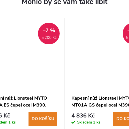
–7 %
5 200 Kč
5
ní nůž Lionsteel MYTO
Kapesní nůž Lionsteel MY
 ES čepel ocel M390,
MT01A GS čepel ocel M39
ová rukojeť, rozbíječ skla
hliníková rukojeť, rozbíječ 
6 Kč
4 836 Kč
DO KOŠÍKU
DO KO
adem
1 ks
Skladem
1 ks