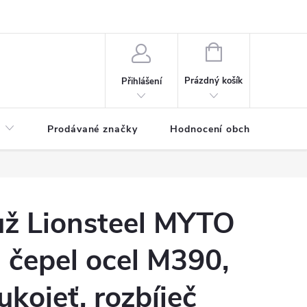
NÁKUPNÍ
KOŠÍK
Prázdný košík
Přihlášení
Prodávané značky
Hodnocení obchodu
ůž Lionsteel MYTO
čepel ocel M390,
ukojeť, rozbíječ