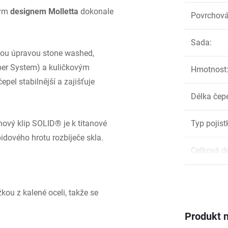
kým
designem Molletta
dokonale
Povrchová
Sada
:
ou úpravou stone washed,
per System) a kuličkovým
Hmotnost
el stabilnější a zajišťuje
Délka čep
nový klip SOLID® je k titanové
Typ pojist
dového hrotu rozbíječe skla.
Celková d
kou z kalené oceli, takže se
Produkt n