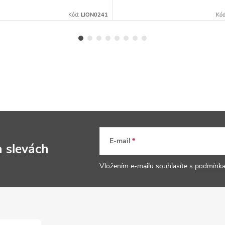
Kód:
LION0241
Kó
E-mail
a slevách
Vložením e-mailu souhlasíte s
podmínka