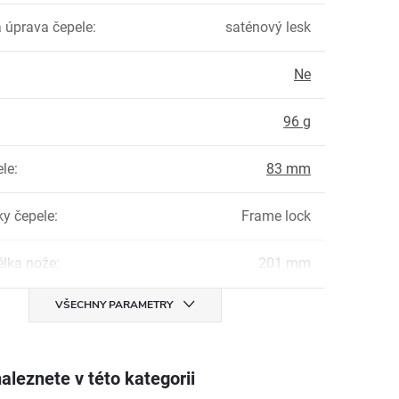
 úprava čepele
:
saténový lesk
Ne
:
96 g
ele
:
83 mm
ky čepele
:
Frame lock
élka nože
:
201 mm
VŠECHNY PARAMETRY
aleznete v této kategorii