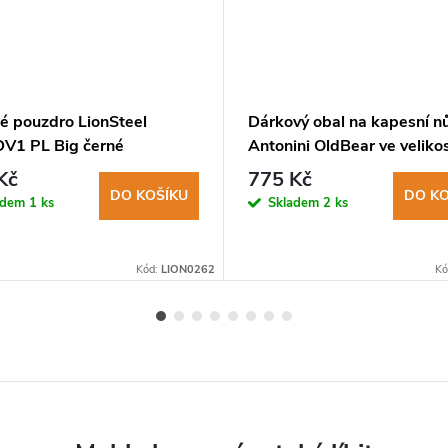
é pouzdro LionSteel
Dárkový obal na kapesní n
V1 PL Big černé
Antonini OldBear ve veliko
Kč
775 Kč
DO KOŠÍKU
DO KO
adem
1 ks
Skladem
2 ks
Kód:
LION0262
Kó