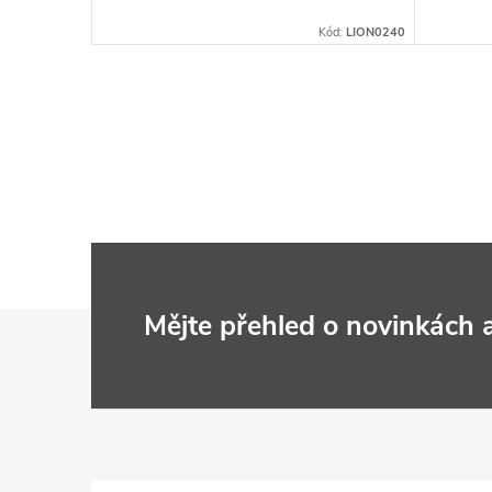
Kód:
LION0286
Kód:
LION0240
Z
Mějte přehled o novinkách
á
p