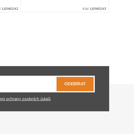
d:
LION0242
Kód:
LION0243
ODEBÍRAT
mi ochrany osobních údajů