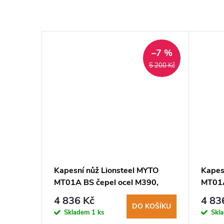
–7 %
–7 %
DARMA
8 650 Kč
5 200 Kč
YTO
Kapesní nůž Lionsteel MYTO
Kapes
MT01A BS čepel ocel M390,
MT01A
hliníková rukojeť, rozbíječ skla
hliník
4 836 Kč
4 83
íječ
KOŠÍKU
DO KOŠÍKU
Skladem
1 ks
Skl