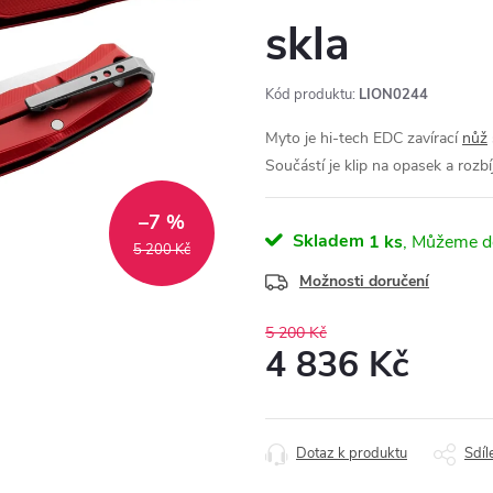
skla
Kód produktu:
LION0244
Myto je hi-tech EDC zavírací
nůž
Součástí je klip na opasek a rozbí
–7 %
Skladem
1 ks
5 200 Kč
Možnosti doručení
5 200 Kč
4 836 Kč
Měrná
cena:
Dotaz k produktu
Sdíl