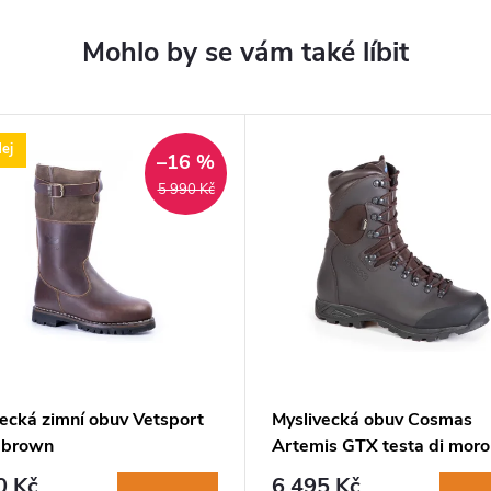
ej
–16 %
5 990 Kč
vecká zimní obuv Vetsport
Myslivecká obuv Cosmas
 brown
Artemis GTX testa di moro
0 Kč
6 495 Kč