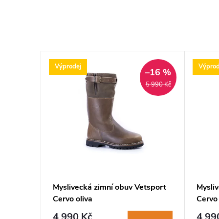
Výprodej
Výprod
–16 %
5 990 Kč
Myslivecká zimní obuv Vetsport
Mysli
Cervo oliva
Cervo
4 990 Kč
4 99