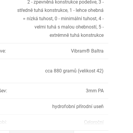
2 - zpevněná konstrukce podešve, 3 -
středně tuhá konstrukce, 1 - lehce ohebná
= nízká tuhost, 0 - minimální tuhost, 4 -
velmi tuhá s malou ohebností, 5 -
extrémně tuhá konstrukce
ve
:
Vibram® Baltra
cca 880 gramů (velikost 42)
šev
:
3mm PA
hydrofobní přírodní useň
obí
:
Celoroční