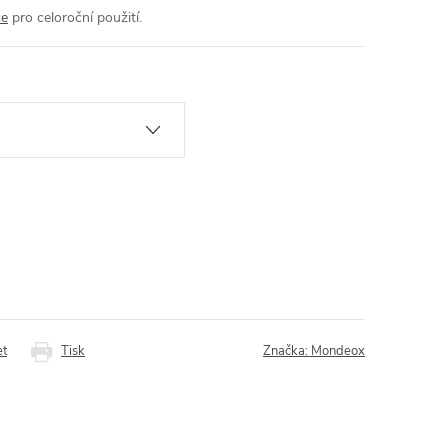
ce
pro celoroční použití.
et
Tisk
Značka:
Mondeox