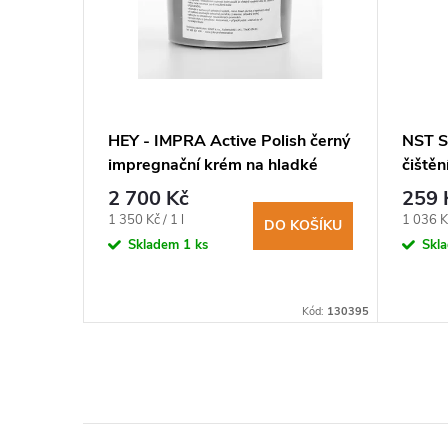
ační
HEY - IMPRA Active Polish černý
NST S
impregnační krém na hladké
čištěn
usně
2 700 Kč
259 
Měrná
Měrná
1 350 Kč / 1 l
1 036 Kč
KOŠÍKU
DO KOŠÍKU
cena:
cena:
Skladem
1 ks
Skl
ST-NSPSC250
Kód:
130395