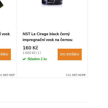
í vosk
NST Le Cirage black černý
Jolly 1C
impregnační vosk na černou
krému n
obuv 100ml
zásahov
160 Kč
2 890
Měrná
Měrná
1 600 Kč / 1 l
1 445 Kč / 
ŠÍKU
DO KOŠÍKU
cena:
cena:
Skladem
2 ks
Není s
dostupno
dotaz
ód:
NST-NCP
Kód:
NST-NCPB