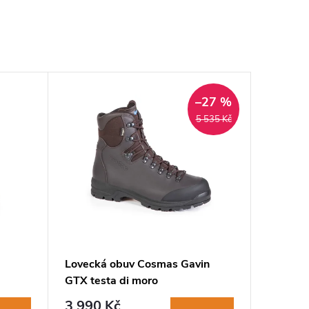
–27 %
5 535 Kč
Lovecká obuv Cosmas Gavin
GTX testa di moro
3 990 Kč