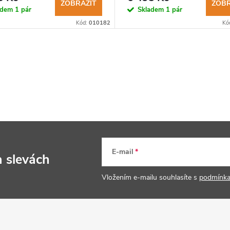
ZOBRAZIT
ZOBR
adem
1 pár
Skladem
1 pár
Kód:
010182
Kó
E-mail
a slevách
Vložením e-mailu souhlasíte s
podmínka