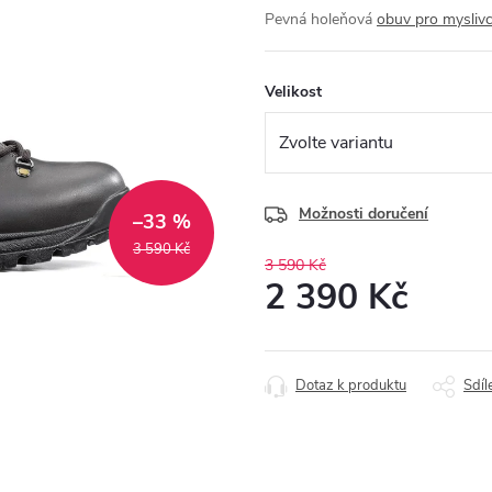
Pevná holeňová
obuv pro mysliv
Velikost
Možnosti doručení
–33 %
3 590 Kč
3 590 Kč
2 390 Kč
Měrná
cena:
Dotaz k produktu
Sdíl