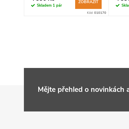
ZOBRAZIT
Skladem
1 pár
Skl
Kód:
010170
Z
Mějte přehled o novinkách
á
p