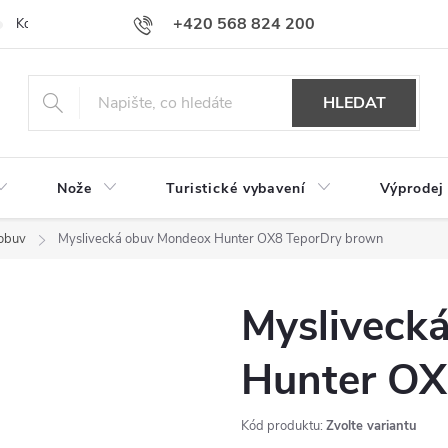
+420 568 824 200
Kontakty
Doprava a platba
Hodnocení obchodu
HLEDAT
Nože
Turistické vybavení
Výprodej
 obuv
Myslivecká obuv Mondeox Hunter OX8 TeporDry brown
Mysliveck
Hunter OX
Kód produktu:
Zvolte variantu