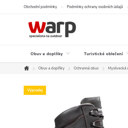
Přejít
Obchodní podmínky
Podmínky ochrany osobních údajů
na
obsah
Obuv a doplňky
Turistické oblečení
Obuv a doplňky
Ochranná obuv
Myslivecká
Domů
Výprodej