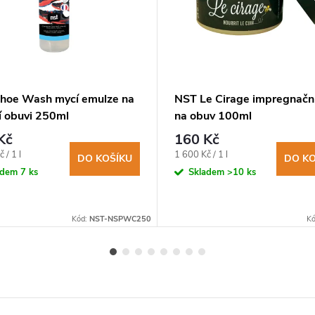
hoe Wash mycí emulze na
NST Le Cirage impregnačn
í obuvi 250ml
na obuv 100ml
Kč
160 Kč
Měrná
 / 1 l
1 600 Kč / 1 l
DO KOŠÍKU
DO KO
cena:
adem
7 ks
Skladem
>10 ks
Kód:
NST-NSPWC250
K