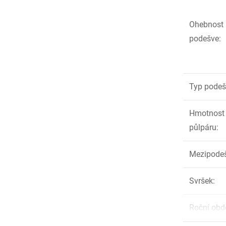
Ohebnost
podešve
:
Typ podeš
Hmotnost
půlpáru
:
Mezipode
Svršek
:
Roční obd