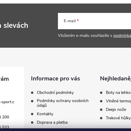
E-mail
a slevách
Vložením e-mailu souhlasíte s
podmínka
Informace pro vás
Nejhledaněj
Obchodní podmínky
Boty na lehko
Podmínky ochrany osobních
Vlněné termo
-sport.c
údajů
Deejo nože
Kontakty
4 200
Trekové hůlky
Doprava a platba
6 533
Reklamace a výměna zboží