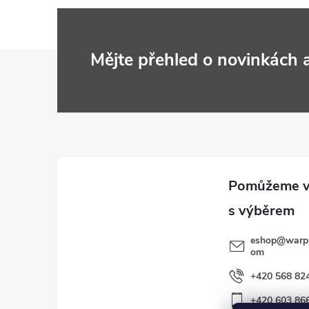
Z
Mějte přehled o novinkách
á
p
a
t
í
eshop
@
warp
om
+420 568 82
+420 603 86