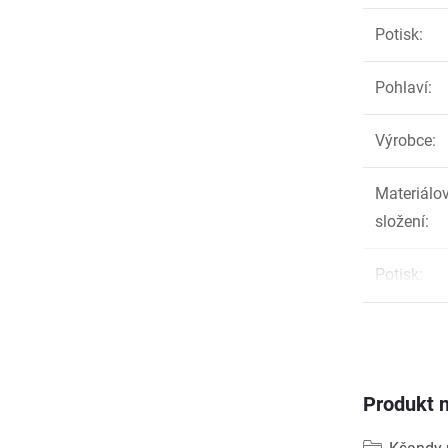
Potisk
:
Pohlaví
:
Výrobce
:
Materiálo
složení
:
Potisk
:
Produkt n