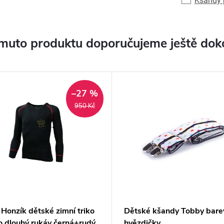
Kšandy p
muto produktu doporučujeme ještě dok
–27 %
950 Kč
Honzík dětské zimní triko
Dětské kšandy Tobby bare
o dlouhý rukáv černá+rudý
hvězdičky