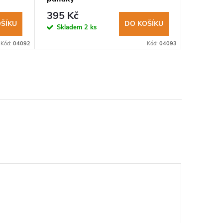
395 Kč
395 K
ŠÍKU
DO KOŠÍKU
Skladem
2 ks
Sklad
Kód:
04092
Kód:
04093