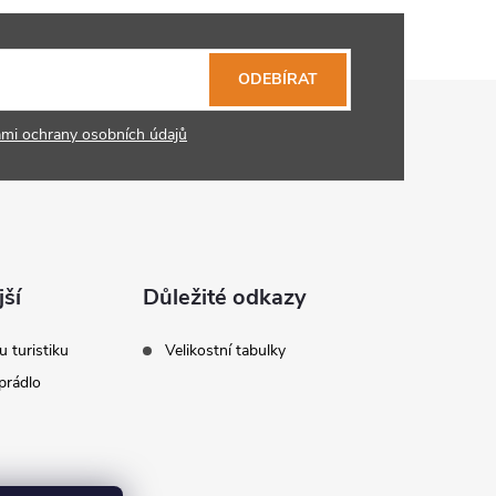
ODEBÍRAT
mi ochrany osobních údajů
ší
Důležité odkazy
u turistiku
Velikostní tabulky
prádlo