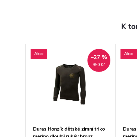
K to
Akce
Akce
–27 %
950 Kč
revné
Duras Honzík dětské zimní triko
Duras 
merino dlouhý rukáv bronz
merin