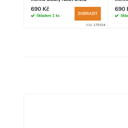
šev
690 Kč
690 
KOŠÍKU
ZOBRAZIT
Skladem
1 ks
Skl
Kód:
04094
Kód:
170324