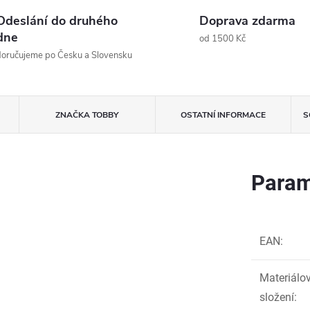
Odeslání do druhého
Doprava zdarma
dne
od 1500 Kč
oručujeme po Česku a Slovensku
ZNAČKA
TOBBY
OSTATNÍ INFORMACE
S
Param
EAN
:
Materiálo
složení
: