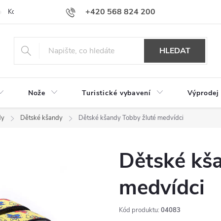
+420 568 824 200
Kontakty
Doprava a platba
Hodnocení obchodu
HLEDAT
Nože
Turistické vybavení
Výprodej
dy
Dětské kšandy
Dětské kšandy Tobby žluté medvídci
Dětské kš
medvídci
Kód produktu:
04083