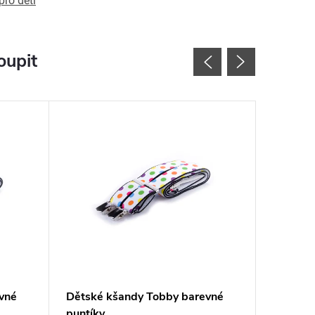
ro děti
oupit
vné
Dětské kšandy Tobby barevné
Dětské 
puntíky