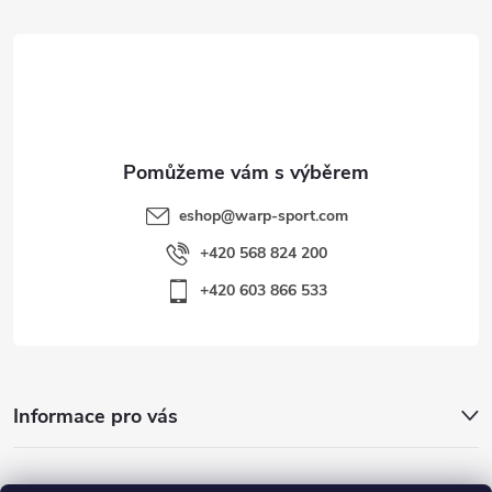
t
í
eshop
@
warp-sport.com
+420 568 824 200
+420 603 866 533
Informace pro vás