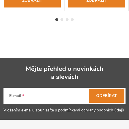
ZOBRAZIT
ZOBRAZIT
Mějte přehled o novinkách
a slevách
Z
á
E-mail
ODEBÍRAT
p
Vložením e-mailu souhlasíte s
podmínkami ochrany osobních údajů
a