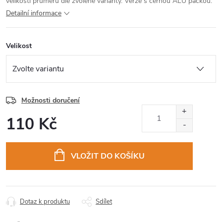
velikosti průměru dle zvolené varianty. Verze s černou ALU páčkou.
Detailní informace
Velikost
Možnosti doručení
110 Kč
Měrná
cena:
VLOŽIT DO KOŠÍKU
Dotaz k produktu
Sdílet