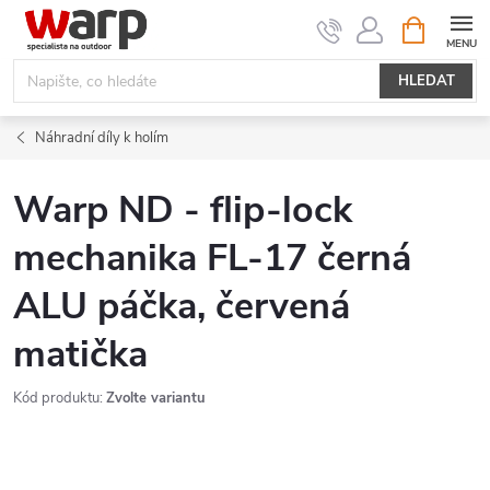
Přejít
NÁKUPNÍ
KOŠÍK
na
obsah
HLEDAT
Náhradní díly k holím
Warp ND - flip-lock
mechanika FL-17 černá
ALU páčka, červená
matička
Kód produktu:
Zvolte variantu