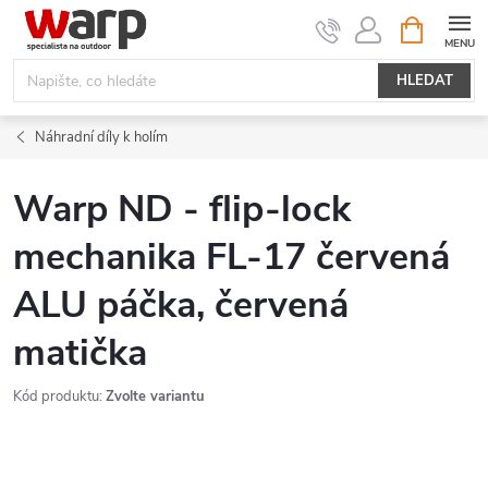
Přejít
NÁKUPNÍ
KOŠÍK
na
obsah
HLEDAT
Náhradní díly k holím
Warp ND - flip-lock
mechanika FL-17 červená
ALU páčka, červená
matička
Kód produktu:
Zvolte variantu