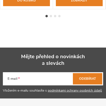
DO KOŠÍKU
ZOBRAZIT
Mějte přehled o novinkách
a slevách
Z
á
E-mail
ODEBÍRAT
p
Vložením e-mailu souhlasíte s
podmínkami ochrany osobních údajů
a