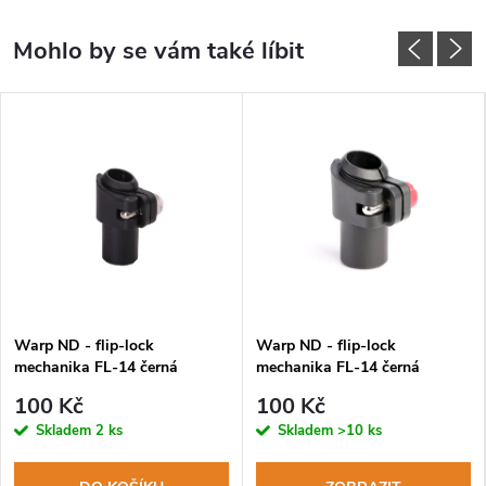
Warp ND - flip-lock
Warp ND - flip-lock
mechanika FL-14 černá
mechanika FL-14 černá
plastová páčka, transparentní
plastová páčka, červená
100 Kč
100 Kč
matička
matička
Skladem
2 ks
Skladem
>10 ks