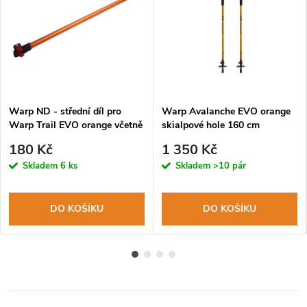
Warp ND - střední díl pro
Warp Avalanche EVO orange
Warp Trail EVO orange včetně
skialpové hole 160 cm
flip-lock mechaniky FL-17
180 Kč
1 350 Kč
Skladem
6 ks
Skladem
>10 pár
DO KOŠÍKU
DO KOŠÍKU