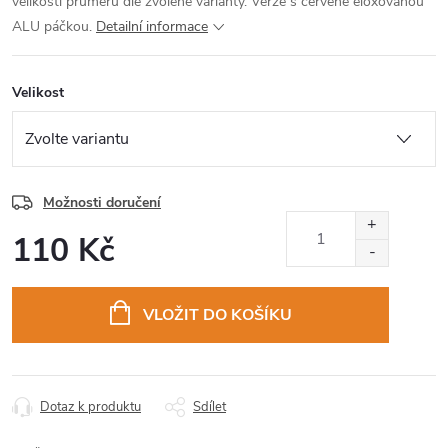
velikosti průměru dle zvolené varianty. Verze s červeně eloxovanou
ALU páčkou.
Detailní informace
Velikost
Možnosti doručení
110 Kč
Měrná
cena:
VLOŽIT DO KOŠÍKU
Dotaz k produktu
Sdílet