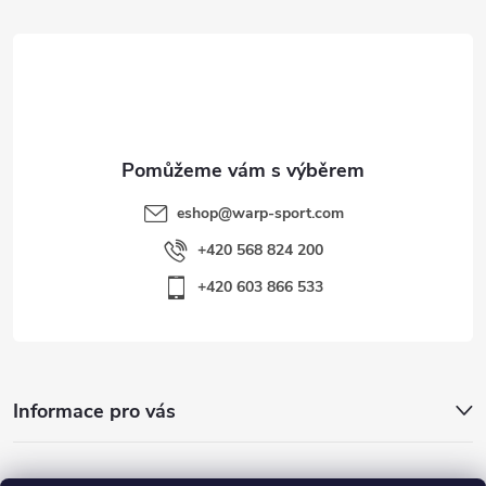
t
í
eshop
@
warp-sport.com
+420 568 824 200
+420 603 866 533
Informace pro vás