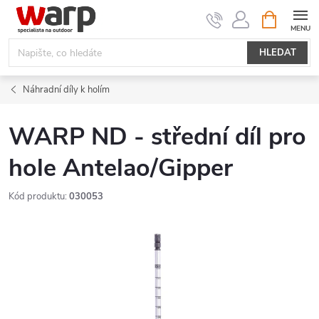
Přejít
NÁKUPNÍ
KOŠÍK
na
obsah
HLEDAT
Náhradní díly k holím
WARP ND - střední díl pro
hole Antelao/Gipper
Kód produktu:
030053