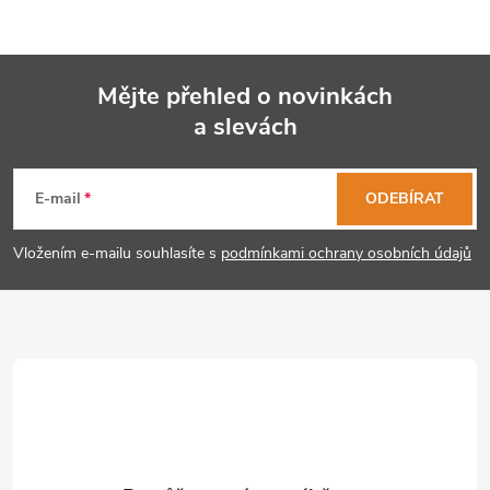
Mějte přehled o novinkách
a slevách
Z
á
E-mail
ODEBÍRAT
p
Vložením e-mailu souhlasíte s
podmínkami ochrany osobních údajů
a
t
í