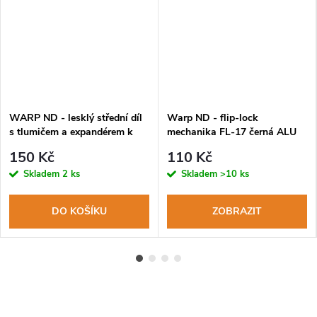
WARP ND - lesklý střední díl
Warp ND - flip-lock
s tlumičem a expandérem k
mechanika FL-17 černá ALU
holím WARP Berg
páčka, černá matička
150 Kč
110 Kč
Skladem
2 ks
Skladem
>10 ks
DO KOŠÍKU
ZOBRAZIT