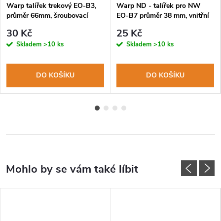
Warp talířek trekový EO-B3,
Warp ND - talířek pro NW
průměr 66mm, šroubovací
EO-B7 průměr 38 mm, vnitřní
závit
závit, vysoký
30 Kč
25 Kč
Skladem
>10 ks
Skladem
>10 ks
DO KOŠÍKU
DO KOŠÍKU