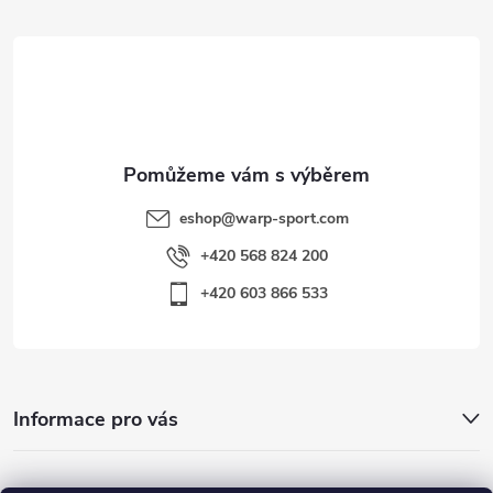
t
í
eshop
@
warp-sport.com
+420 568 824 200
+420 603 866 533
Informace pro vás