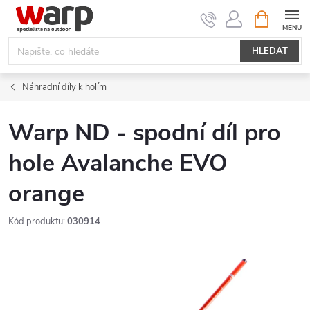
Přejít
NÁKUPNÍ
KOŠÍK
na
obsah
HLEDAT
Náhradní díly k holím
Warp ND - spodní díl pro
hole Avalanche EVO
orange
Kód produktu:
030914