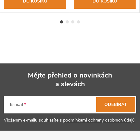
DO KOŠÍKU
DO KOŠÍKU
Mějte přehled o novinkách
a slevách
Z
á
E-mail
ODEBÍRAT
p
Vložením e-mailu souhlasíte s
podmínkami ochrany osobních údajů
a