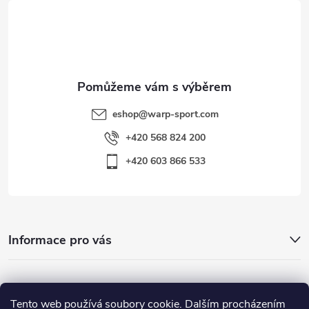
t
í
eshop
@
warp-sport.com
+420 568 824 200
+420 603 866 533
Informace pro vás
Nejhledanější
Tento web používá soubory cookie. Dalším procházením