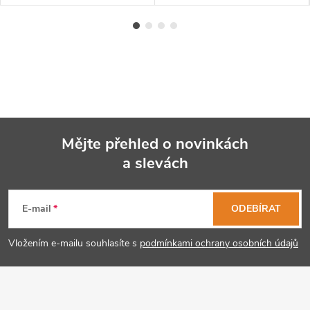
Mějte přehled o novinkách
a slevách
Z
á
E-mail
ODEBÍRAT
p
Vložením e-mailu souhlasíte s
podmínkami ochrany osobních údajů
a