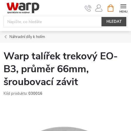
Přejít
NÁKUPNÍ
KOŠÍK
na
obsah
HLEDAT
Náhradní díly k holím
Warp talířek trekový EO-
B3, průměr 66mm,
šroubovací závit
Kód produktu:
030016