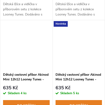
Dětská lžíce a vidlička v
Dětská lžíce a vidlička v
příborovém setu z kolekce
příborovém setu z kolekce
Looney Tunes. Dodáváno s
Looney Tunes. Dodáváno s
pevným PP pouzdrem. Lze mýt
pevným PP pouzdrem. Lze mýt
Novinka
v myčce na nádobí.
v myčce na nádobí.
Dětský cestovní příbor Akinod
Dětský cestovní příbor Akinod
Mini 12h12 Looney Tunes -
Mini 12h12 Looney Tunes -
Sylvester
Tweety
635 Kč
635 Kč
Skladem
4 ks
Skladem
5 ks