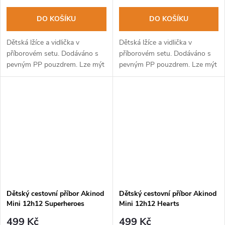
DO KOŠÍKU
DO KOŠÍKU
Dětská lžíce a vidlička v
Dětská lžíce a vidlička v
příborovém setu. Dodáváno s
příborovém setu. Dodáváno s
pevným PP pouzdrem. Lze mýt
pevným PP pouzdrem. Lze mýt
v myčce na nádobí.
v myčce na nádobí.
Dětský cestovní příbor Akinod
Dětský cestovní příbor Akinod
Mini 12h12 Superheroes
Mini 12h12 Hearts
499 Kč
499 Kč