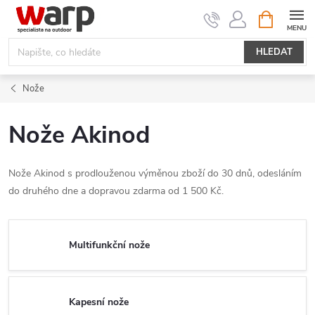
Přejít
NÁKUPNÍ
KOŠÍK
na
obsah
HLEDAT
Nože
Nože Akinod
Nože Akinod s prodlouženou výměnou zboží do 30 dnů, odesláním
do druhého dne a dopravou zdarma od 1 500 Kč.
Multifunkční nože
Kapesní nože