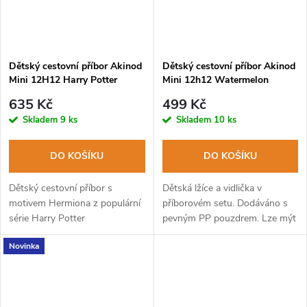
Dětský cestovní příbor Akinod
Dětský cestovní příbor Akinod
Mini 12H12 Harry Potter
Mini 12h12 Watermelon
HERMIONA
635 Kč
499 Kč
Skladem
9 ks
Skladem
10 ks
DO KOŠÍKU
DO KOŠÍKU
Dětský cestovní příbor s
Dětská lžíce a vidlička v
motivem Hermiona z populární
příborovém setu. Dodáváno s
série Harry Potter
pevným PP pouzdrem. Lze mýt
v myčce na nádobí.
Novinka