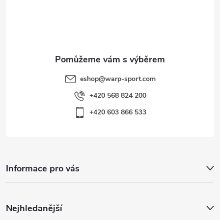
t
s
í
u
eshop
@
warp-sport.com
+420 568 824 200
+420 603 866 533
Informace pro vás
Nejhledanější