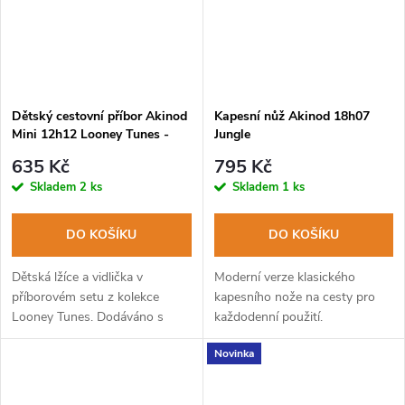
Dětský cestovní příbor Akinod
Kapesní nůž Akinod 18h07
Mini 12h12 Looney Tunes -
Jungle
Taz
635 Kč
795 Kč
Skladem
2 ks
Skladem
1 ks
DO KOŠÍKU
DO KOŠÍKU
Dětská lžíce a vidlička v
Moderní verze klasického
příborovém setu z kolekce
kapesního nože na cesty pro
Looney Tunes. Dodáváno s
každodenní použití.
pevným PP pouzdrem. Lze mýt
Novinka
v myčce na nádobí.