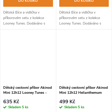
DO KOŠÍKU
DO KOŠÍKU
Dětská lžíce a vidlička v
Dětská lžíce a vidlička v
příborovém setu z kolekce
příborovém setu z kolekce
Looney Tunes. Dodáváno s
Looney Tunes. Dodáváno s
pevným PP pouzdrem. Lze mýt
pevným PP pouzdrem. Lze mýt
v myčce na nádobí.
v myčce na nádobí.
Dětský cestovní příbor Akinod
Dětský cestovní příbor Akinod
Mini 12h12 Looney Tunes -
Mini 12h12 Helianthemum
Bugs Bunny
Red
635 Kč
499 Kč
Skladem
5 ks
Skladem
5 ks