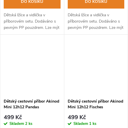
DO KOŠÍKU
DO KOŠÍKU
Dětská lžíce a vidlička v
Dětská lžíce a vidlička v
příborovém setu. Dodáváno s
příborovém setu. Dodáváno s
pevným PP pouzdrem. Lze mýt
pevným PP pouzdrem. Lze mýt
v myčce na nádobí.
v myčce na nádobí.
Dětský cestovní příbor Akinod
Dětský cestovní příbor Akinod
Mini 12h12 Pandas
Mini 12h12 Fisches
499 Kč
499 Kč
Skladem
2 ks
Skladem
1 ks