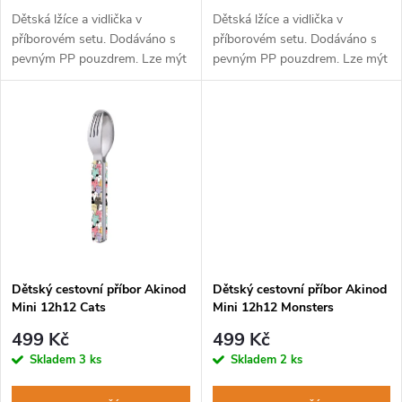
d
d
Dětská lžíce a vidlička v
Dětská lžíce a vidlička v
u
příborovém setu. Dodáváno s
příborovém setu. Dodáváno s
pevným PP pouzdrem. Lze mýt
pevným PP pouzdrem. Lze mýt
u
v myčce na nádobí.
v myčce na nádobí.
k
k
t
t
ů
ů
Dětský cestovní příbor Akinod
Dětský cestovní příbor Akinod
Mini 12h12 Cats
Mini 12h12 Monsters
499 Kč
499 Kč
Skladem
3 ks
Skladem
2 ks