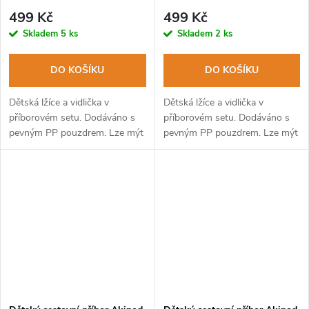
499 Kč
499 Kč
Skladem
5 ks
Skladem
2 ks
DO KOŠÍKU
DO KOŠÍKU
Dětská lžíce a vidlička v
Dětská lžíce a vidlička v
příborovém setu. Dodáváno s
příborovém setu. Dodáváno s
pevným PP pouzdrem. Lze mýt
pevným PP pouzdrem. Lze mýt
v myčce na nádobí.
v myčce na nádobí.