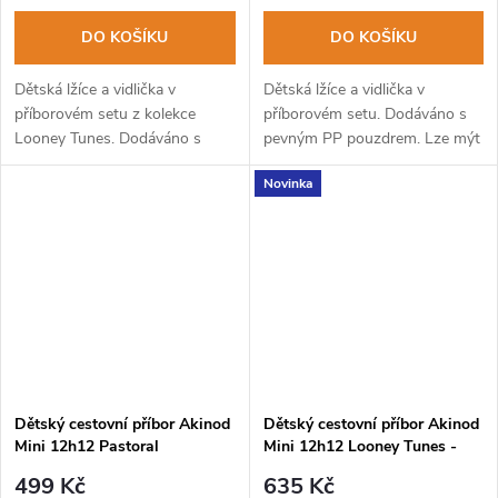
DO KOŠÍKU
DO KOŠÍKU
Dětská lžíce a vidlička v
Dětská lžíce a vidlička v
příborovém setu z kolekce
příborovém setu. Dodáváno s
Looney Tunes. Dodáváno s
pevným PP pouzdrem. Lze mýt
pevným PP pouzdrem. Lze mýt
v myčce na nádobí.
Novinka
v myčce na nádobí.
Dětský cestovní příbor Akinod
Dětský cestovní příbor Akinod
Mini 12h12 Pastoral
Mini 12h12 Looney Tunes -
Marvin the Martian
499 Kč
635 Kč