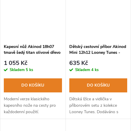
Kapesní nůž Akinod 18h07
Dětský cestovní příbor Akinod
tmavě šedý titan olivové dřevo
Mini 12h12 Looney Tunes -
Daffy Duck
1 055 Kč
635 Kč
Skladem
5 ks
Skladem
4 ks
DO KOŠÍKU
DO KOŠÍKU
Moderní verze klasického
Dětská lžíce a vidlička v
kapesního nože na cesty pro
příborovém setu z kolekce
každodenní použití.
Looney Tunes. Dodáváno s
pevným PP pouzdrem. Lze mýt
v myčce na nádobí.