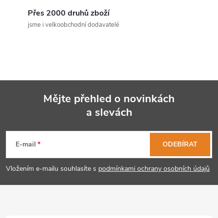
c
Přes 2000 druhů zboží
jsme i velkoobchodní dodavatelé
í
p
r
v
Mějte přehled o novinkách
k
a slevách
Z
y
á
E-mail
ODEBÍRAT
v
p
ý
Vložením e-mailu souhlasíte s
podmínkami ochrany osobních údajů
p
a
i