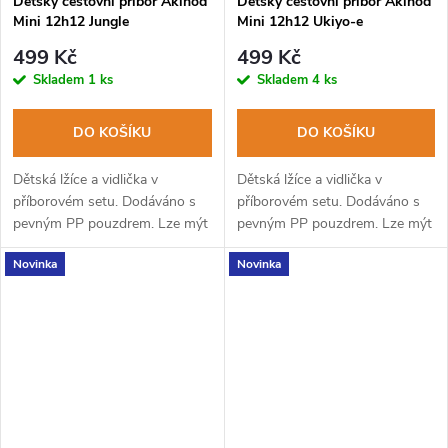
Dětský cestovní příbor Akinod
Dětský cestovní příbor Akinod
Mini 12h12 Jungle
Mini 12h12 Ukiyo-e
499 Kč
499 Kč
Skladem
1 ks
Skladem
4 ks
DO KOŠÍKU
DO KOŠÍKU
Dětská lžíce a vidlička v
Dětská lžíce a vidlička v
příborovém setu. Dodáváno s
příborovém setu. Dodáváno s
pevným PP pouzdrem. Lze mýt
pevným PP pouzdrem. Lze mýt
v myčce na nádobí.
v myčce na nádobí.
Novinka
Novinka