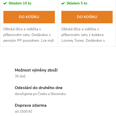
Skladem
10 ks
Skladem
5 ks
DO KOŠÍKU
DO KOŠÍKU
Dětská lžíce a vidlička v
Dětská lžíce a vidlička v
příborovém setu. Dodáváno s
příborovém setu z kolekce
pevným PP pouzdrem. Lze mýt
Looney Tunes. Dodáváno s
v myčce na nádobí.
pevným PP pouzdrem. Lze mýt
v myčce na nádobí.
O
v
Možnost výměny zboží
30 dnů
l
Odeslání do druhého dne
á
doručujeme po Česku a Slovensku
d
Doprava zdarma
a
od 1500 Kč