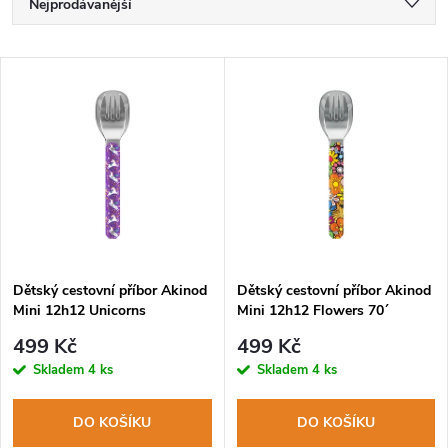
Ř
Nejprodávanější
a
Nejlevnější
V
Nejdražší
z
ý
Abecedně
e
p
n
i
í
s
p
Dětský cestovní příbor Akinod
Dětský cestovní příbor Akinod
Mini 12h12 Unicorns
Mini 12h12 Flowers 70´
p
r
499 Kč
499 Kč
r
Skladem
4 ks
Skladem
4 ks
o
o
DO KOŠÍKU
DO KOŠÍKU