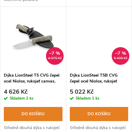
k
k
t
t
ů
ů
–7 %
–7 %
4 975 Kč
5 400 Kč
Dýka LionSteel T5 CVG čepel
Dýka LionSteel T5B CVG
ocel Niolox, rukojeť canvas,
čepel ocel Niolox, rukojeť
pouzdro
canvas, pouzdro
4 626 Kč
5 022 Kč
Skladem
2 ks
Skladem
1 ks
DO KOŠÍKU
DO KOŠÍKU
Středně dlouhá dýka s rukojetí
Středně dlouhá dýka s rukojetí