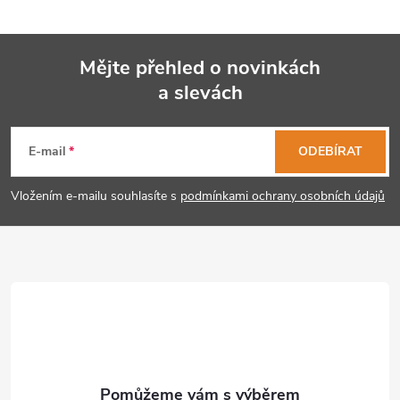
r
v
Mějte přehled o novinkách
k
a slevách
Z
y
á
E-mail
ODEBÍRAT
v
p
ý
Vložením e-mailu souhlasíte s
podmínkami ochrany osobních údajů
p
a
i
t
s
í
u