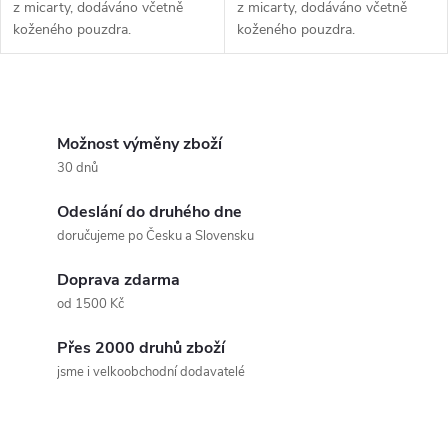
z micarty, dodáváno včetně
z micarty, dodáváno včetně
koženého pouzdra.
koženého pouzdra.
O
v
Možnost výměny zboží
30 dnů
l
Odeslání do druhého dne
á
doručujeme po Česku a Slovensku
d
Doprava zdarma
a
od 1500 Kč
c
Přes 2000 druhů zboží
jsme i velkoobchodní dodavatelé
í
p