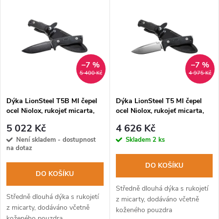
Nejdražší
z
ý
Abecedně
e
p
n
i
–7 %
–7 %
5 400 Kč
4 975 Kč
í
s
p
Dýka LionSteel T5B MI čepel
Dýka LionSteel T5 MI čepel
ocel Niolox, rukojeť micarta,
ocel Niolox, rukojeť micarta,
p
pouzdro
pouzdro
r
5 022 Kč
4 626 Kč
r
Není skladem - dostupnost
Skladem
2 ks
na dotaz
o
o
DO KOŠÍKU
DO KOŠÍKU
d
d
Středně dlouhá dýka s rukojetí
Středně dlouhá dýka s rukojetí
u
z micarty, dodáváno včetně
z micarty, dodáváno včetně
koženého pouzdra
u
koženého pouzdra