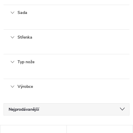
Sada
Střenka
Typ nože
Výrobce
Ř
Nejprodávanější
a
Nejlevnější
V