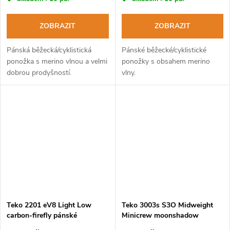
ZOBRAZIT
ZOBRAZIT
Pánská běžecká/cyklistická
Pánské běžecké/cyklistické
ponožka s merino vlnou a velmi
ponožky s obsahem merino
dobrou prodyšností.
vlny.
Teko 2201 eV8 Light Low
Teko 3003s S3O Midweight
carbon-firefly pánské
Minicrew moonshadow
cyklistické ponožky
turistické ponožky