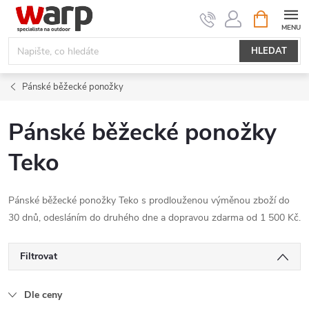
Přejít
NÁKUPNÍ
KOŠÍK
na
obsah
HLEDAT
Pánské běžecké ponožky
Pánské běžecké ponožky
Teko
Pánské běžecké ponožky Teko s prodlouženou výměnou zboží do
30 dnů, odesláním do druhého dne a dopravou zdarma od 1 500 Kč.
Filtrovat
Dle ceny