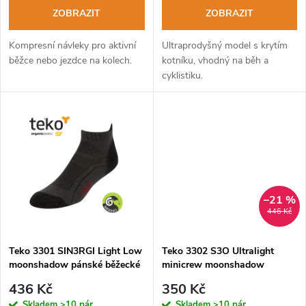
o
o
ZOBRAZIT
ZOBRAZIT
d
d
Kompresní návleky pro aktivní
Ultraprodyšný model s krytím
u
běžce nebo jezdce na kolech.
kotníku, vhodný na běh a
cyklistiku.
u
k
k
t
t
ů
ů
–21 %
446 Kč
Teko 3301 SIN3RGI Light Low
Teko 3302 S3O Ultralight
moonshadow pánské běžecké
minicrew moonshadow
ponožky
pánské běžecké ponožky
436 Kč
350 Kč
Skladem
>10 pár
Skladem
>10 pár