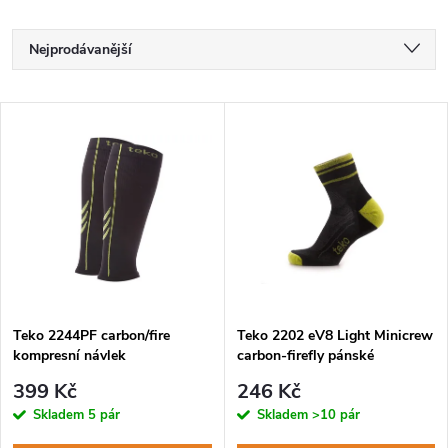
Ř
Nejprodávanější
a
Nejlevnější
V
Nejdražší
z
ý
Abecedně
e
p
n
i
í
s
p
Teko 2244PF carbon/fire
Teko 2202 eV8 Light Minicrew
kompresní návlek
carbon-firefly pánské
p
cyklistické ponožky
r
399 Kč
246 Kč
r
Skladem
5 pár
Skladem
>10 pár