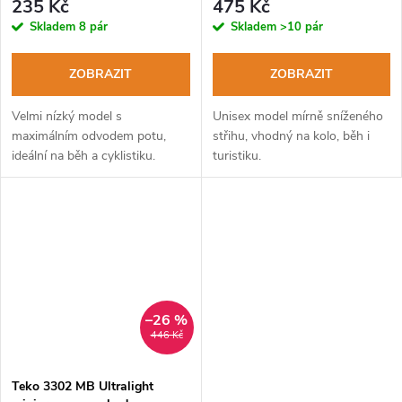
235 Kč
475 Kč
Skladem
8 pár
Skladem
>10 pár
ZOBRAZIT
ZOBRAZIT
Velmi nízký model s
Unisex model mírně sníženého
maximálním odvodem potu,
střihu, vhodný na kolo, běh i
ideální na běh a cyklistiku.
turistiku.
–26 %
446 Kč
Teko 3302 MB Ultralight