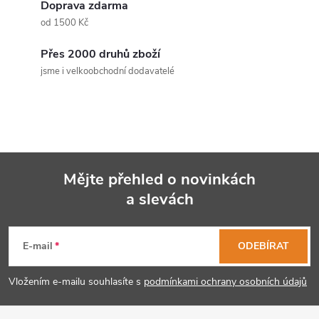
d
Doprava zdarma
a
od 1500 Kč
c
Přes 2000 druhů zboží
jsme i velkoobchodní dodavatelé
í
p
r
v
Mějte přehled o novinkách
k
a slevách
Z
y
á
E-mail
ODEBÍRAT
v
p
ý
Vložením e-mailu souhlasíte s
podmínkami ochrany osobních údajů
p
a