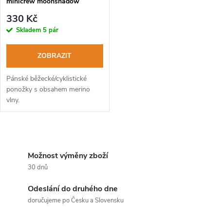
minicrew moonshadow
pánské běžecké ponožky
330 Kč
Skladem
5 pár
ZOBRAZIT
Pánské běžecké/cyklistické
ponožky s obsahem merino
vlny.
O
v
Možnost výměny zboží
30 dnů
l
Odeslání do druhého dne
á
doručujeme po Česku a Slovensku