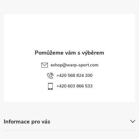
i
t
s
í
u
eshop
@
warp-sport.com
+420 568 824 200
+420 603 866 533
Informace pro vás