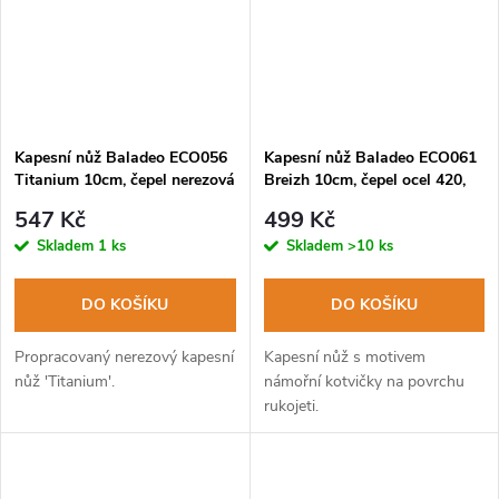
Kapesní nůž Baladeo ECO056
Kapesní nůž Baladeo ECO061
Titanium 10cm, čepel nerezová
Breizh 10cm, čepel ocel 420,
ocel, rukojeť G10
dřevěná rukojeť
547 Kč
499 Kč
Skladem
1 ks
Skladem
>10 ks
DO KOŠÍKU
DO KOŠÍKU
Propracovaný nerezový kapesní
Kapesní nůž s motivem
nůž 'Titanium'.
námořní kotvičky na povrchu
rukojeti.