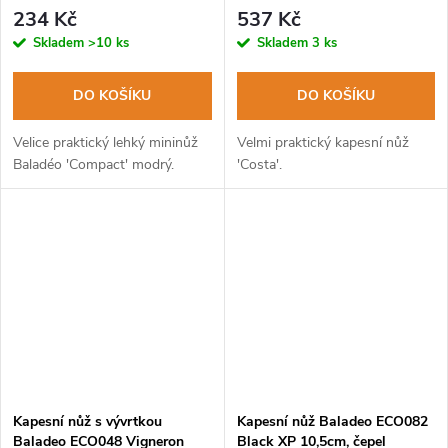
ocel, hliníková rukojeť
rukojeť stamina
234 Kč
537 Kč
Skladem
>10 ks
Skladem
3 ks
DO KOŠÍKU
DO KOŠÍKU
Velice praktický lehký mininůž
Velmi praktický kapesní nůž
Baladéo 'Compact' modrý.
'Costa'.
Kapesní nůž s vývrtkou
Kapesní nůž Baladeo ECO082
Baladeo ECO048 Vigneron
Black XP 10,5cm, čepel