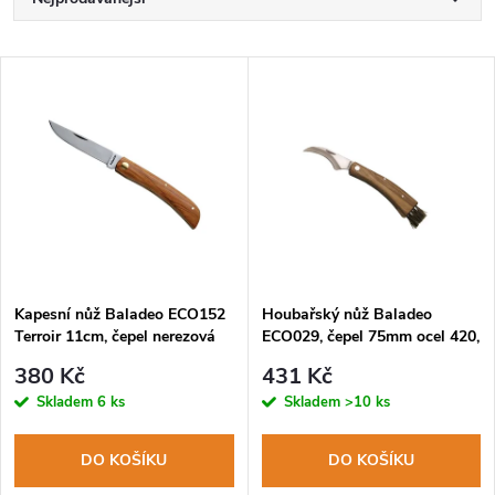
Ř
a
Nejlevnější
V
Nejdražší
z
ý
Abecedně
e
p
n
i
í
s
p
Kapesní nůž Baladeo ECO152
Houbařský nůž Baladeo
Terroir 11cm, čepel nerezová
ECO029, čepel 75mm ocel 420,
p
ocel, rukojeť olivové dřevo,
rukojeť dřevo zebrawood se
r
380 Kč
431 Kč
látkový obal
štětinkami, pouzdro
r
Skladem
6 ks
Skladem
>10 ks
o
o
DO KOŠÍKU
DO KOŠÍKU