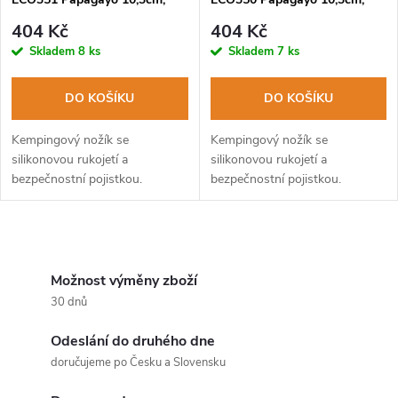
čepel ocel 420, rukojeť TPE
čepel ocel 420, rukojeť TPE
404 Kč
404 Kč
Skladem
8 ks
Skladem
7 ks
DO KOŠÍKU
DO KOŠÍKU
Kempingový nožík se
Kempingový nožík se
silikonovou rukojetí a
silikonovou rukojetí a
bezpečnostní pojistkou.
bezpečnostní pojistkou.
O
v
Možnost výměny zboží
30 dnů
l
Odeslání do druhého dne
á
doručujeme po Česku a Slovensku
d