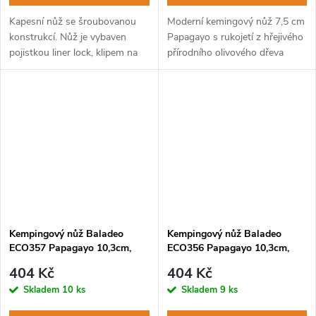
Kapesní nůž se šroubovanou
Moderní kemingový nůž 7,5 cm
konstrukcí. Nůž je vybaven
Papagayo s rukojetí z hřejivého
pojistkou liner lock, klipem na
přírodního olivového dřeva
opasek a černou šňůrkou.
s unikátní kresbou.
Kempingový nůž Baladeo
Kempingový nůž Baladeo
ECO357 Papagayo 10,3cm,
ECO356 Papagayo 10,3cm,
čepel ocel 420, rukojeť TPE
čepel ocel 420, rukojeť TPE
404 Kč
404 Kč
Skladem
10 ks
Skladem
9 ks