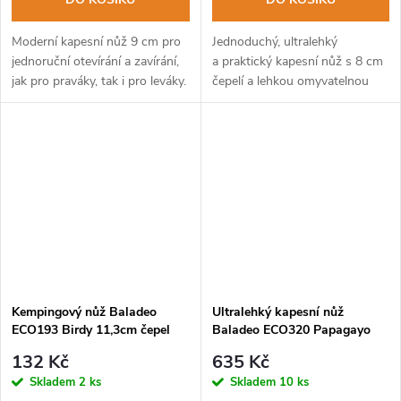
Moderní kapesní nůž 9 cm pro
Jednoduchý, ultralehký
jednoruční otevírání a zavírání,
a praktický kapesní nůž s 8 cm
jak pro praváky, tak i pro leváky.
čepelí a lehkou omyvatelnou
rukojetí v modré barvě.
Kempingový nůž Baladeo
Ultralehký kapesní nůž
ECO193 Birdy 11,3cm čepel
Baladeo ECO320 Papagayo
ocel 2CR13, rukojeť PP
skinny 45g, 10,3cm, čepel ocel
132 Kč
635 Kč
420, rukojeť zebrawood
Skladem
2 ks
Skladem
10 ks