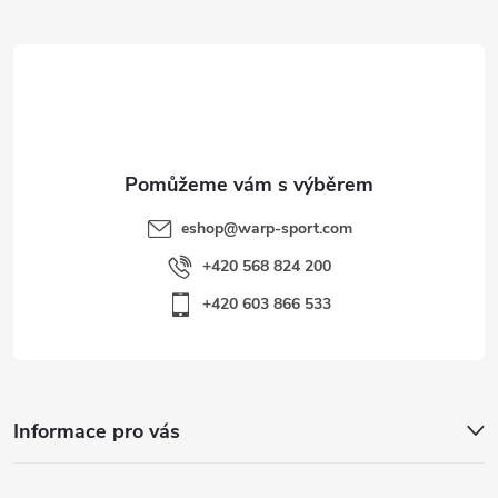
i
t
s
í
u
eshop
@
warp-sport.com
+420 568 824 200
+420 603 866 533
Informace pro vás