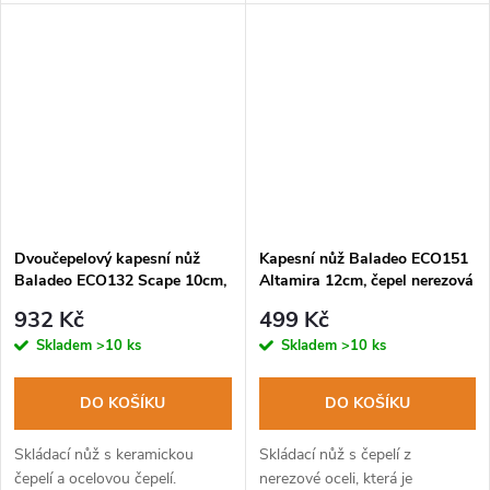
Součástí balení je černá
krabička.
Dvoučepelový kapesní nůž
Kapesní nůž Baladeo ECO151
Baladeo ECO132 Scape 10cm,
Altamira 12cm, čepel nerezová
čepel keramika, čepel nerezová
ocel, rukojeť pogumovaná
932 Kč
499 Kč
ocel, hliníková rukojeť,
nerezová ocel
Skladem
>10 ks
Skladem
>10 ks
pouzdro
DO KOŠÍKU
DO KOŠÍKU
Skládací nůž s keramickou
Skládací nůž s čepelí z
čepelí a ocelovou čepelí.
nerezové oceli, která je