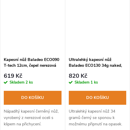
Kapesní nůž Baladeo ECO090
Ultralehký kapesní nůž
T-tech 12cm, čepel nerezová
Baladeo ECO130 34g naked,
ocel, rukojeť G10
nerezová ocel černá, dárková
619 Kč
820 Kč
krabička
Skladem
2 ks
Skladem
1 ks
DO KOŠÍKU
DO KOŠÍKU
Nápadítý kapesní černěný nůž,
Ultralehký kapesní nůž 34
vyrobený z nerezové oceli s
gramů černý se sponou k
klipem na přichycení.
možnému připnutí na opasek.