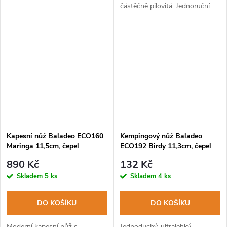
částěčně pilovitá. Jednoruční
otevírání a zavírání pro praváky
i leváky.
Kapesní nůž Baladeo ECO160
Kempingový nůž Baladeo
Maringa 11,5cm, čepel
ECO192 Birdy 11,3cm, čepel
nerezová ocel, rukojeť dřevo
ocel 2CR13, rukojeť PP
890 Kč
132 Kč
rosewood
Skladem
5 ks
Skladem
4 ks
DO KOŠÍKU
DO KOŠÍKU
Moderní kapesní nůž s
Jednoduchý, ultralehký