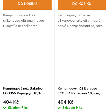
DO KOŠÍKU
DO KOŠÍKU
Kempingový nožík se
Kempingový nožík se
silikonovou ultramarinovou
silikonovou rukojetí v modré
rukojetí a bezpečnostní
barvě a bezpečnostní pojistkou.
pojistkou.
Kempingový nůž Baladeo
Kempingový nůž Baladeo
ECO355 Papagayo 10,3cm,
ECO354 Papagayo 10,3cm,
čepel ocel 420, rukojeť TPE
čepel ocel 420, rukojeť TPE
404 Kč
404 Kč
Skladem
7 ks
Skladem
9 ks