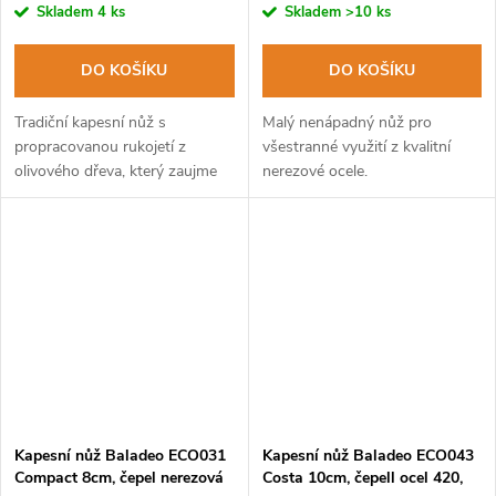
Skladem
4 ks
Skladem
>10 ks
DO KOŠÍKU
DO KOŠÍKU
Tradiční kapesní nůž s
Malý nenápadný nůž pro
propracovanou rukojetí z
všestranné využití z kvalitní
olivového dřeva, který zaujme
nerezové ocele.
svým designem. Dodáváno v
látkovém pytlíku.
Kapesní nůž Baladeo ECO031
Kapesní nůž Baladeo ECO043
Compact 8cm, čepel nerezová
Costa 10cm, čepell ocel 420,