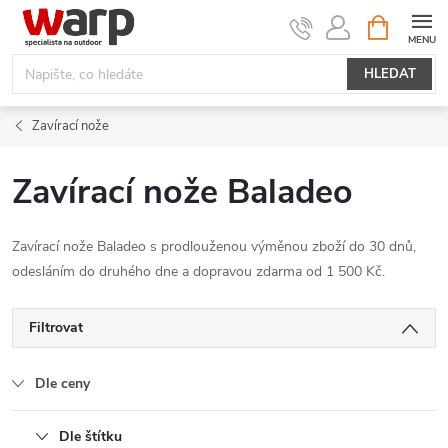
Přejít
NÁKUPNÍ
KOŠÍK
na
obsah
HLEDAT
Zavírací nože
Zavírací nože Baladeo
Zavírací nože Baladeo s prodlouženou výměnou zboží do 30 dnů,
odesláním do druhého dne a dopravou zdarma od 1 500 Kč.
Filtrovat
Dle ceny
Dle štítku