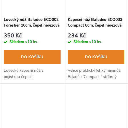
Lovecký nůž Baladeo ECO002
Kapesní nůž Baladeo ECO033
Forestier 10cm, čepel nerezová
Compact 8cm, čepel nerezová
ocel, rukojeť stamina
ocel, hliníková rukojeť
350 Kč
234 Kč
Skladem
>10 ks
Skladem
>10 ks
DO KOŠÍKU
DO KOŠÍKU
Lovecký kapesní nůž s
Velice praktický lehký mininůž
pojistkou čepele.
Baladéo 'Compact ' stříbrný