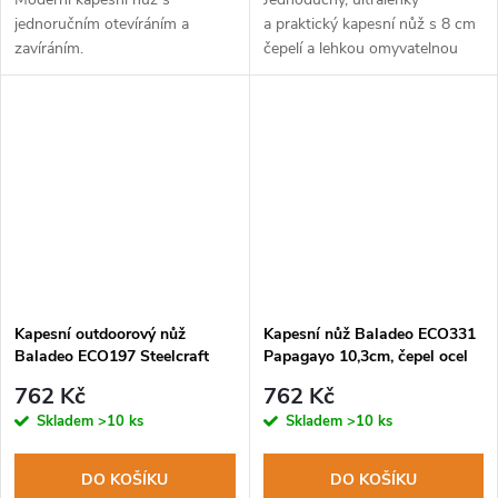
jednoručním otevíráním a
a praktický kapesní nůž s 8 cm
zavíráním.
čepelí a lehkou omyvatelnou
rukojetí v černé barvě.
Kapesní outdoorový nůž
Kapesní nůž Baladeo ECO331
Baladeo ECO197 Steelcraft
Papagayo 10,3cm, čepel ocel
9,3cm, čepel nerezová ocel,
420, rukojeť olivové dřevo
762 Kč
762 Kč
rukojeť nerezová ocel
Skladem
>10 ks
Skladem
>10 ks
DO KOŠÍKU
DO KOŠÍKU