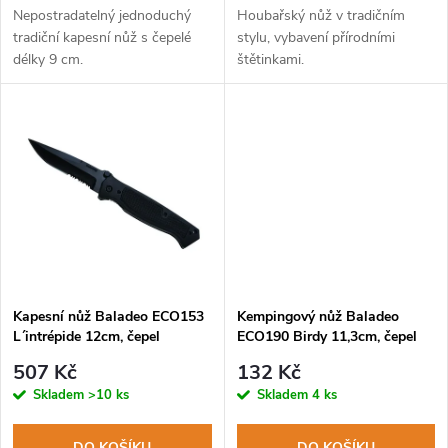
d
d
Nepostradatelný jednoduchý
Houbařský nůž v tradičním
u
tradiční kapesní nůž s čepelé
stylu, vybavení přírodními
délky 9 cm.
štětinkami.
u
k
k
t
t
ů
ů
Kapesní nůž Baladeo ECO153
Kempingový nůž Baladeo
L´intrépide 12cm, čepel
ECO190 Birdy 11,3cm, čepel
nerezová ocel, rukojeť ABS
ocel 2CR13, rukojeť PP
507 Kč
132 Kč
Skladem
>10 ks
Skladem
4 ks
DO KOŠÍKU
DO KOŠÍKU