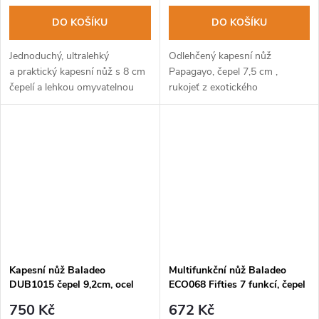
DO KOŠÍKU
DO KOŠÍKU
Jednoduchý, ultralehký
Odlehčený kapesní nůž
a praktický kapesní nůž s 8 cm
Papagayo, čepel 7,5 cm ,
čepelí a lehkou omyvatelnou
rukojeť z exotického
rukojetí v zelené barvě.
jasanového dřeva.
Kapesní nůž Baladeo
Multifunkční nůž Baladeo
DUB1015 čepel 9,2cm, ocel
ECO068 Fifties 7 funkcí, čepel
440, rukojeť olivové dřevo
nerezová ocel, rukojeť stamina
750 Kč
672 Kč