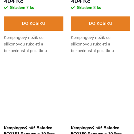
404 Kč
404 Kč
Skladem
7 ks
Skladem
8 ks
DO KOŠÍKU
DO KOŠÍKU
Kempingový nožík se
Kempingový nožík se
silikonovou rukojetí a
silikonovou rukojetí a
bezpečnostní pojistkou.
bezpečnostní pojistkou.
Kempingový nůž Baladeo
Kempingový nůž Baladeo
ECO351 Papagayo 10,3cm,
ECO350 Papagayo 10,3cm,