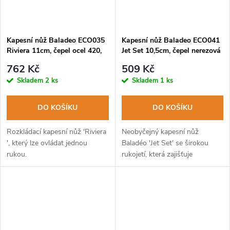
Kapesní nůž Baladeo ECO035
Kapesní nůž Baladeo ECO041
Riviera 11cm, čepel ocel 420,
Jet Set 10,5cm, čepel nerezová
rukojeť růžové dřevo
ocel, rukojeť nerezová
762 Kč
509 Kč
ocel+dřevo
Skladem
2 ks
Skladem
1 ks
DO KOŠÍKU
DO KOŠÍKU
Rozkládací kapesní nůž 'Riviera
Neobyčejný kapesní nůž
', který lze ovládat jednou
Baladéo 'Jet Set' se širokou
rukou.
rukojetí, která zajišťuje
pohodlné držení.