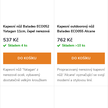
Kapesní nůž Baladeo ECO052
Kapesní outdoorový nůž
Yatagan 11cm, čepel nerezová
Baladeo ECO055 Alcane
ocel, dřevěná rukojeť, kroužek
11cm, čepel nerezová ocel,
537 Kč
762 Kč
rukojeť ocel+G10
Skladem
4 ks
Skladem
>10 ks
DO KOŠÍKU
DO KOŠÍKU
Kapesní nůž 'Yatagan' z
Propracovaný nerezový kapesní
nerezové oceli, vybavený
nůž 'Alcane' vyznačující se svojí
dostatečně velkým kroužkem
moderní a stylovou linií.
na přichycení k jakékoli části
oděvu.