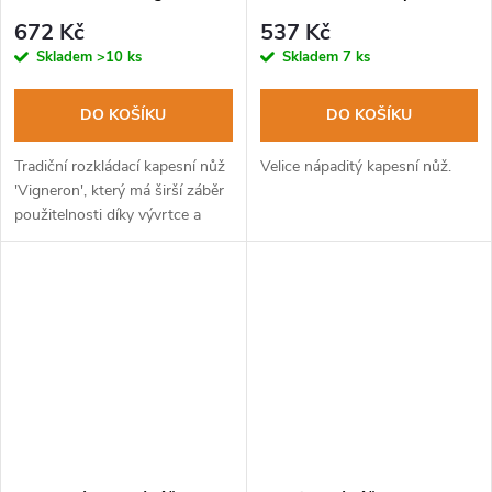
10cm, čepel ocel 420, rukojeť
nerezová ocel, hliníková
672 Kč
537 Kč
dřevo zebrawood, trn
rukojeť
Skladem
>10 ks
Skladem
7 ks
DO KOŠÍKU
DO KOŠÍKU
Tradiční rozkládací kapesní nůž
Velice nápaditý kapesní nůž.
'Vigneron', který má širší záběr
použitelnosti díky vývrtce a
trnu, které jsou součástí nože.