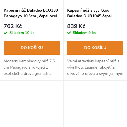
Kapesní nůž Baladeo ECO330
Kapesní nůž s vývrtkou
Papagayo 10,3cm , čepel ocel
Baladeo DUB1045 čepel
420, rukojeť dřevo grenadilla
9,2cm ocel 440, rukojeť olivové
762 Kč
839 Kč
dřevo
Skladem
10 ks
Skladem
9 ks
DO KOŠÍKU
DO KOŠÍKU
Moderní kempingový nůž 7,5
Velmi atraktivní kapesní nůž s
cm Papagayo s rukojetí z
vývrtkou, zaujme rukojetí z
exotického dřeva grenadilla.
olivového dřeva a svým jemným
designem.