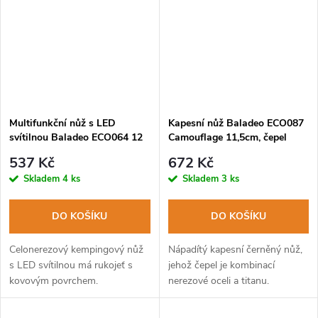
Multifunkční nůž s LED
Kapesní nůž Baladeo ECO087
svítilnou Baladeo ECO064 12
Camouflage 11,5cm, čepel
funkcí, nerezová ocel
nerezová ocel, hliníková
537 Kč
672 Kč
rukojeť
Skladem
4 ks
Skladem
3 ks
DO KOŠÍKU
DO KOŠÍKU
Celonerezový kempingový nůž
Nápadítý kapesní černěný nůž,
s LED svítilnou má rukojeť s
jehož čepel je kombinací
kovovým povrchem.
nerezové oceli a titanu.