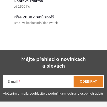
Doprava zdarma
a
od 1500 Kč
c
Přes 2000 druhů zboží
jsme i velkoobchodní dodavatelé
í
p
r
v
Mějte přehled o novinkách
k
a slevách
Z
y
á
E-mail
ODEBÍRAT
v
p
ý
Vložením e-mailu souhlasíte s
podmínkami ochrany osobních údajů
p
a