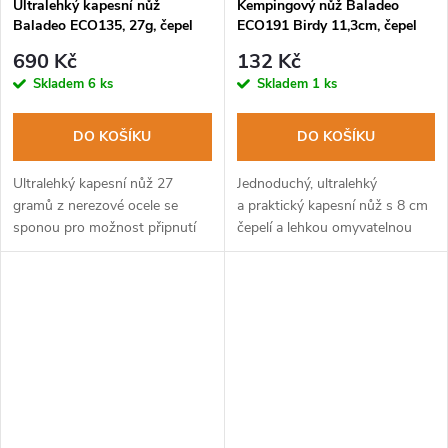
Ultralehký kapesní nůž
Kempingový nůž Baladeo
Baladeo ECO135, 27g, čepel
ECO191 Birdy 11,3cm, čepel
9cm nerezová ocel
ocel 2CR13, rukojeť PP
690 Kč
132 Kč
Skladem
6 ks
Skladem
1 ks
DO KOŠÍKU
DO KOŠÍKU
Ultralehký kapesní nůž 27
Jednoduchý, ultralehký
gramů z nerezové ocele se
a praktický kapesní nůž s 8 cm
sponou pro možnost připnutí
čepelí a lehkou omyvatelnou
nože na opasek.
rukojetí v červené barvě.