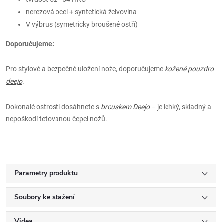
nerezová ocel + syntetická želvovina
V výbrus (symetricky broušené ostří)
Doporučujeme:
Pro stylové a bezpečné uložení nože, doporučujeme
kožené pouzdro
deejo
.
Dokonalé ostrosti dosáhnete s
brouskem Deejo
– je lehký, skladný a
nepoškodí tetovanou čepel nožů.
Parametry produktu
Soubory ke stažení
Videa