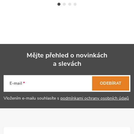
Mějte přehled o novinkách
a slevách
Z
á
E-mail
ODEBÍRAT
p
Vložením e-mailu souhlasíte s
podmínkami ochrany osobních údajů
a
t