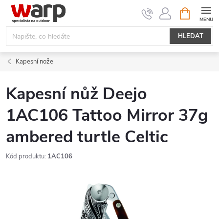
Přejít
NÁKUPNÍ
KOŠÍK
na
obsah
HLEDAT
Kapesní nože
Kapesní nůž Deejo
1AC106 Tattoo Mirror 37g
ambered turtle Celtic
Kód produktu:
1AC106