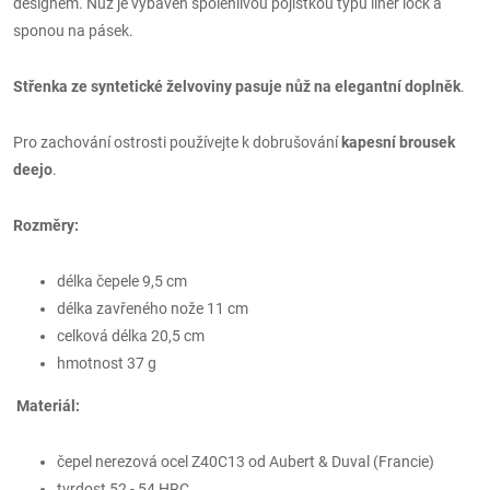
designem. Nůž je vybaven spolehlivou pojistkou typu liner lock a
sponou na pásek.
Střenka ze syntetické želvoviny pasuje nůž na elegantní doplněk
.
Pro zachování ostrosti používejte k dobrušování
kapesní brousek
deejo
.
Rozměry:
délka čepele 9,5 cm
délka zavřeného nože 11 cm
celková délka 20,5 cm
hmotnost 37 g
Materiál:
čepel nerezová ocel Z40C13 od Aubert & Duval (Francie)
tvrdost 52 - 54 HRC