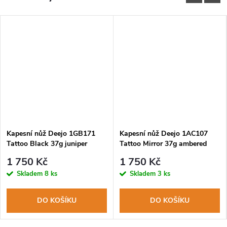
Kapesní nůž Deejo 1GB171
Kapesní nůž Deejo 1AC107
Tattoo Black 37g juniper
Tattoo Mirror 37g ambered
wood Celtic
turtle Globe trotter
1 750 Kč
1 750 Kč
Skladem
8 ks
Skladem
3 ks
DO KOŠÍKU
DO KOŠÍKU