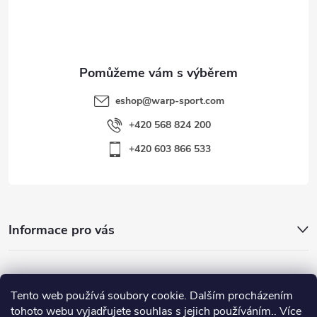
í
eshop
@
warp-sport.com
+420 568 824 200
+420 603 866 533
Informace pro vás
Nejhledanější
Tento web používá soubory cookie. Dalším procházením
tohoto webu vyjadřujete souhlas s jejich používáním.. Více