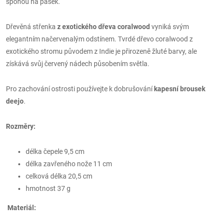
sponou na pásek.
Dřevěná střenka
z exotického dřeva coralwood
vyniká svým
elegantním načervenalým odstínem. Tvrdé dřevo coralwood z
exotického stromu původem z Indie je přirozeně žluté barvy, ale
získává svůj červený nádech působením světla.
Pro zachování ostrosti používejte k dobrušování
kapesní brousek
deejo
.
Rozměry:
délka čepele 9,5 cm
délka zavřeného nože 11 cm
celková délka 20,5 cm
hmotnost 37 g
Materiál: