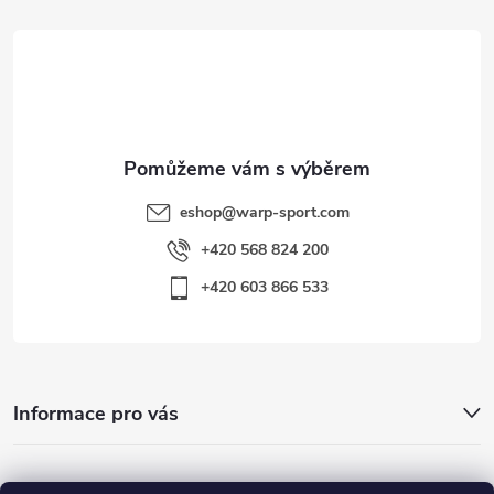
t
í
eshop
@
warp-sport.com
+420 568 824 200
+420 603 866 533
Informace pro vás