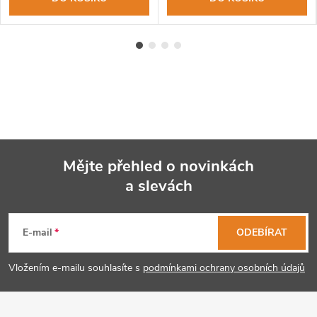
Mějte přehled o novinkách
a slevách
Z
á
E-mail
ODEBÍRAT
p
Vložením e-mailu souhlasíte s
podmínkami ochrany osobních údajů
a