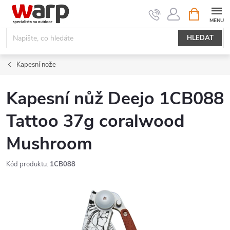
Přejít
NÁKUPNÍ
KOŠÍK
na
obsah
HLEDAT
Kapesní nože
Kapesní nůž Deejo 1CB088
Tattoo 37g coralwood
Mushroom
Kód produktu:
1CB088