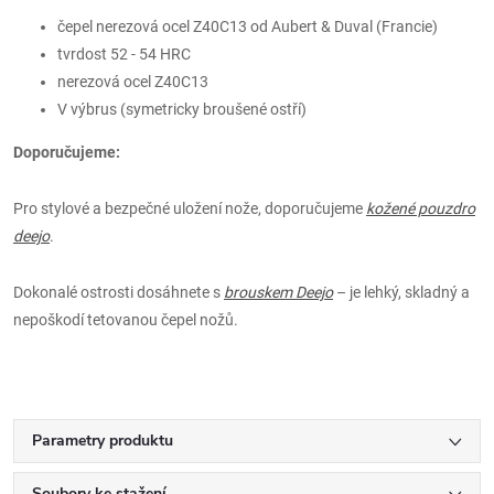
čepel nerezová ocel Z40C13 od Aubert & Duval (Francie)
tvrdost 52 - 54 HRC
nerezová ocel Z40C13
V výbrus (symetricky broušené ostří)
Doporučujeme:
Pro stylové a bezpečné uložení nože, doporučujeme
kožené pouzdro
deejo
.
Dokonalé ostrosti dosáhnete s
brouskem Deejo
– je lehký, skladný a
nepoškodí tetovanou čepel nožů.
Parametry produktu
Soubory ke stažení