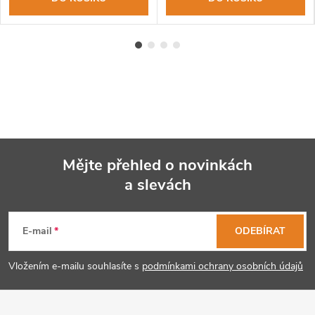
Mějte přehled o novinkách
a slevách
Z
á
E-mail
ODEBÍRAT
p
Vložením e-mailu souhlasíte s
podmínkami ochrany osobních údajů
a