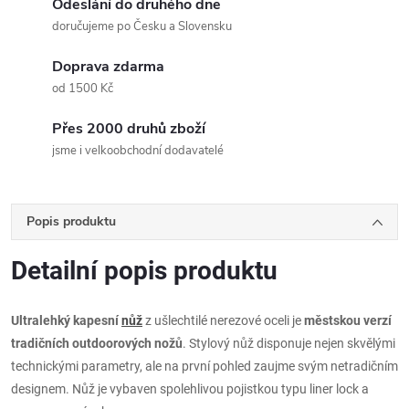
Odeslání do druhého dne
doručujeme po Česku a Slovensku
Doprava zdarma
od 1500 Kč
Přes 2000 druhů zboží
jsme i velkoobchodní dodavatelé
Popis produktu
Detailní popis produktu
Ultralehký kapesní
nůž
z ušlechtilé nerezové oceli je
městskou verzí
tradičních outdoorových nožů
. Stylový nůž disponuje nejen skvělými
technickými parametry, ale na první pohled zaujme svým netradičním
designem. Nůž je vybaven spolehlivou pojistkou typu liner lock a