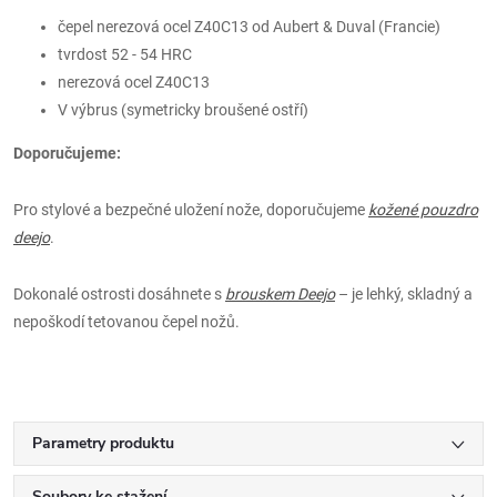
čepel nerezová ocel Z40C13 od Aubert & Duval (Francie)
tvrdost 52 - 54 HRC
nerezová ocel Z40C13
V výbrus (symetricky broušené ostří)
Doporučujeme:
Pro stylové a bezpečné uložení nože, doporučujeme
kožené pouzdro
deejo
.
Dokonalé ostrosti dosáhnete s
brouskem Deejo
– je lehký, skladný a
nepoškodí tetovanou čepel nožů.
Parametry produktu
Soubory ke stažení