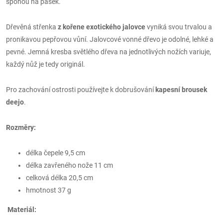
sponou na pásek.
Dřevěná střenka
z kořene exotického jalovce
vyniká svou trvalou a
pronikavou pepřovou vůní. Jalovcové vonné dřevo je odolné, lehké a
pevné. Jemná kresba světlého dřeva na jednotlivých nožích variuje,
každý nůž je tedy originál.
Pro zachování ostrosti používejte k dobrušování
kapesní brousek
deejo
.
Rozměry:
délka čepele 9,5 cm
délka zavřeného nože 11 cm
celková délka 20,5 cm
hmotnost 37 g
Materiál: