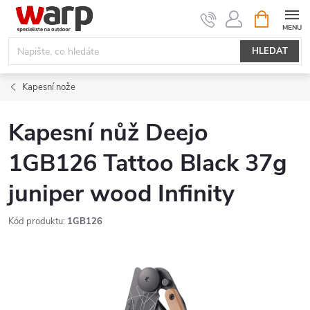
Přejít
NÁKUPNÍ
KOŠÍK
na
obsah
HLEDAT
Kapesní nože
Kapesní nůž Deejo
1GB126 Tattoo Black 37g
juniper wood Infinity
Kód produktu:
1GB126