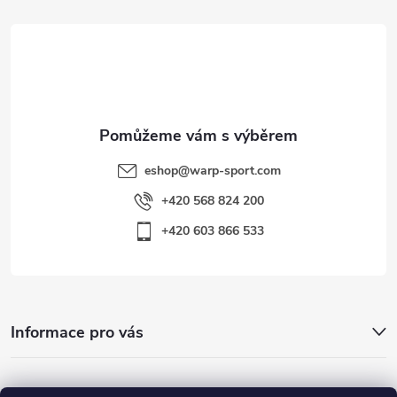
t
í
eshop
@
warp-sport.com
+420 568 824 200
+420 603 866 533
Informace pro vás