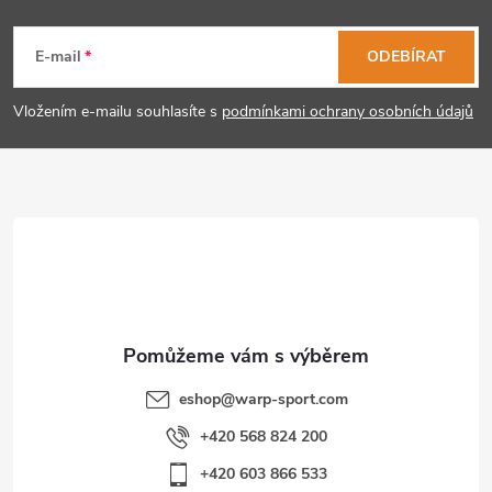
Z
á
E-mail
ODEBÍRAT
p
Vložením e-mailu souhlasíte s
podmínkami ochrany osobních údajů
a
t
í
eshop
@
warp-sport.com
+420 568 824 200
+420 603 866 533