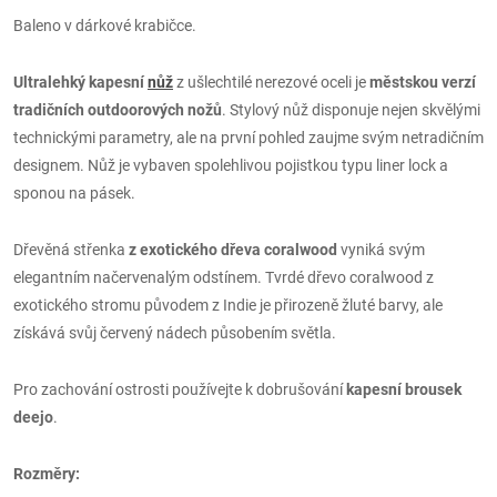
Baleno v dárkové krabičce.
Ultralehký kapesní
nůž
z ušlechtilé nerezové oceli je
městskou verzí
tradičních outdoorových nožů
. Stylový nůž disponuje nejen skvělými
technickými parametry, ale na první pohled zaujme svým netradičním
designem. Nůž je vybaven spolehlivou pojistkou typu liner lock a
sponou na pásek.
Dřevěná střenka
z exotického dřeva coralwood
vyniká svým
elegantním načervenalým odstínem. Tvrdé dřevo coralwood z
exotického stromu původem z Indie je přirozeně žluté barvy, ale
získává svůj červený nádech působením světla.
Pro zachování ostrosti používejte k dobrušování
kapesní brousek
deejo
.
Rozměry: