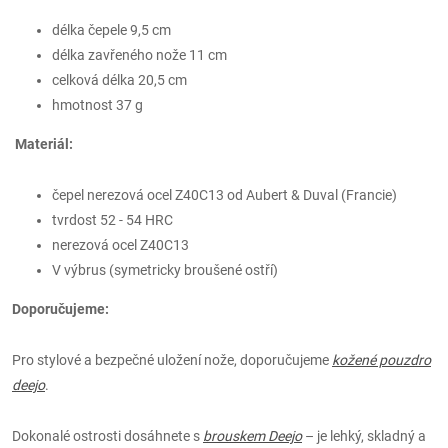
délka čepele 9,5 cm
délka zavřeného nože 11 cm
celková délka 20,5 cm
hmotnost 37 g
Materiál:
čepel nerezová ocel Z40C13 od Aubert & Duval (Francie)
tvrdost 52 - 54 HRC
nerezová ocel Z40C13
V výbrus (symetricky broušené ostří)
Doporučujeme:
Pro stylové a bezpečné uložení nože, doporučujeme
kožené pouzdro
deejo
.
Dokonalé ostrosti dosáhnete s
brouskem Deejo
– je lehký, skladný a