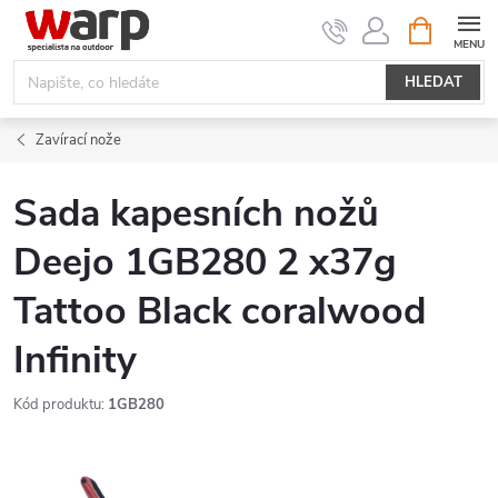
Přejít
NÁKUPNÍ
KOŠÍK
na
obsah
HLEDAT
Zavírací nože
Sada kapesních nožů
Deejo 1GB280 2 x37g
Tattoo Black coralwood
Infinity
Kód produktu:
1GB280