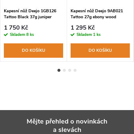
Kapesní nůž Deejo 1GB126
Kapesní nůž Deejo 9AB021
Tattoo Black 37g juniper
Tattoo 27g ebony wood
wood Infinity
Infinity
1 750 Kč
1 295 Kč
Skladem
8 ks
Skladem
1 ks
DO KOŠÍKU
DO KOŠÍKU
Mějte přehled o novinkách
a slevách