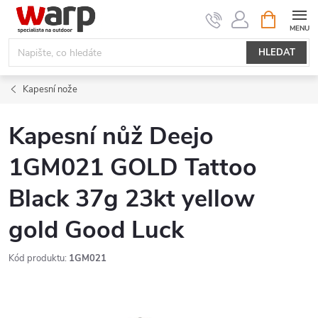
Přejít
NÁKUPNÍ
KOŠÍK
na
obsah
HLEDAT
Kapesní nože
Kapesní nůž Deejo
1GM021 GOLD Tattoo
Black 37g 23kt yellow
gold Good Luck
Kód produktu:
1GM021