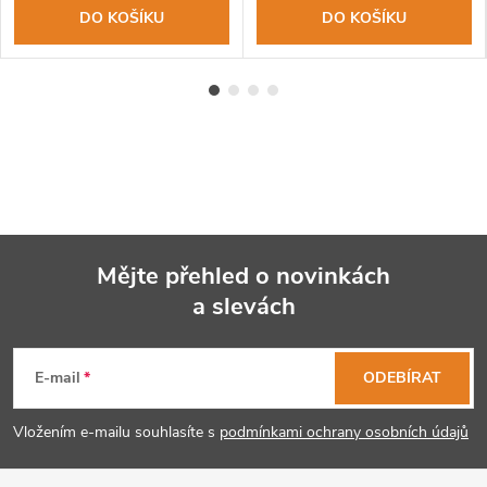
DO KOŠÍKU
DO KOŠÍKU
Mějte přehled o novinkách
a slevách
Z
á
E-mail
ODEBÍRAT
p
Vložením e-mailu souhlasíte s
podmínkami ochrany osobních údajů