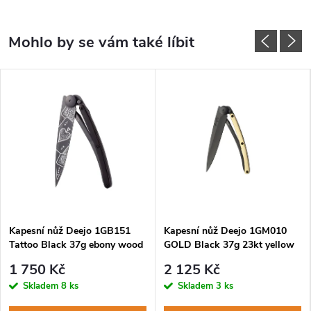
Kapesní nůž Deejo 1GB151
Kapesní nůž Deejo 1GM010
Tattoo Black 37g ebony wood
GOLD Black 37g 23kt yellow
Good Luck
gold
1 750 Kč
2 125 Kč
Skladem
8 ks
Skladem
3 ks