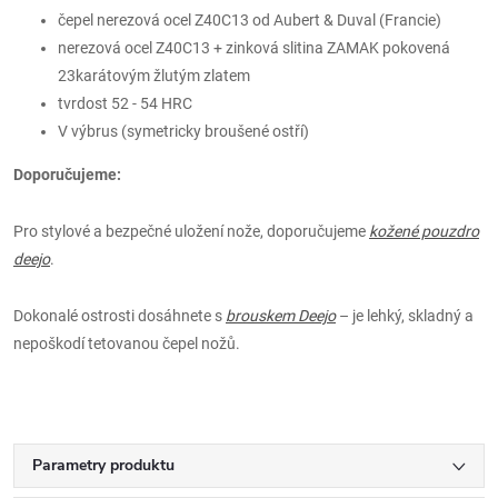
čepel nerezová ocel Z40C13 od Aubert & Duval (Francie)
nerezová ocel Z40C13 + zinková slitina ZAMAK pokovená
23karátovým žlutým zlatem
tvrdost 52 - 54 HRC
V výbrus (symetricky broušené ostří)
Doporučujeme:
Pro stylové a bezpečné uložení nože, doporučujeme
kožené pouzdro
deejo
.
Dokonalé ostrosti dosáhnete s
brouskem Deejo
– je lehký, skladný a
nepoškodí tetovanou čepel nožů.
Parametry produktu