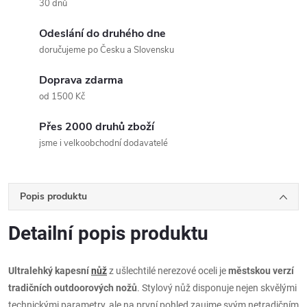
30 dnů
Odeslání do druhého dne
doručujeme po Česku a Slovensku
Doprava zdarma
od 1500 Kč
Přes 2000 druhů zboží
jsme i velkoobchodní dodavatelé
Popis produktu
Detailní popis produktu
Ultralehký kapesní
nůž
z ušlechtilé nerezové oceli je
městskou verzí
tradičních outdoorových nožů
. Stylový nůž disponuje nejen skvělými
technickými parametry, ale na první pohled zaujme svým netradičním