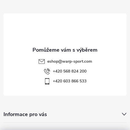
a
t
í
eshop
@
warp-sport.com
+420 568 824 200
+420 603 866 533
Informace pro vás