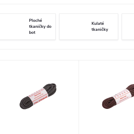
Ploché
Kulaté
tkaničky do
tkaničky
bot
V
ý
p
s