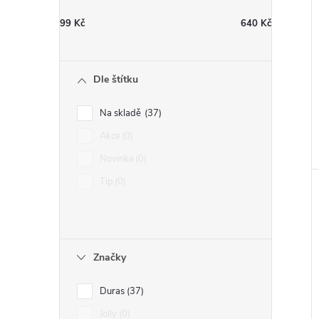
99
Kč
640
Kč
Dle štítku
Na skladě
37
Akce
0
Novinka
0
Tip
0
Značky
Duras
37
Jolly
0