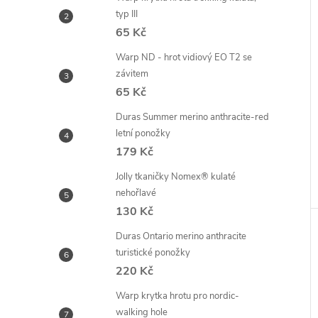
typ III
65 Kč
Warp ND - hrot vidiový EO T2 se
závitem
65 Kč
Duras Summer merino anthracite-red
letní ponožky
179 Kč
Jolly tkaničky Nomex® kulaté
nehořlavé
130 Kč
Duras Ontario merino anthracite
turistické ponožky
220 Kč
Warp krytka hrotu pro nordic-
walking hole