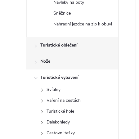
Návleky na boty
e
Sněžnice
l
Náhradní jezdce na zip k obuvi
Turistické oblečení
Nože
Turistické vybavení
Svítilny
Vaření na cestách
Turistické hole
Dalekohledy
Cestovní tašky