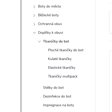
t
Boty do města
r
Běžecké boty
Ochranná obuv
a
Doplňky k obuvi
n
Tkaničky do bot
Ploché tkaničky do bot
n
Kulaté tkaničky
í
Elastické tkaničky
Tkaničky multipack
p
Stélky do bot
a
i
Dezinfekce do bot
n
Impregnace na boty