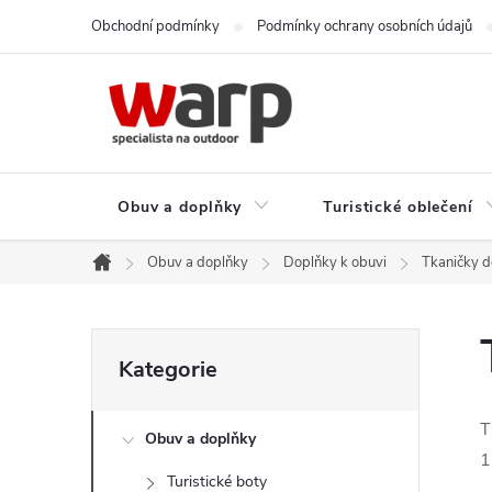
Přejít
Obchodní podmínky
Podmínky ochrany osobních údajů
na
obsah
Obuv a doplňky
Turistické oblečení
Obuv a doplňky
Doplňky k obuvi
Tkaničky d
Domů
P
Přeskočit
Kategorie
kategorie
o
T
Obuv a doplňky
s
1
Turistické boty