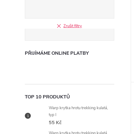
Zrušit filtry
PŘIJÍMÁME ONLINE PLATBY
TOP 10 PRODUKTŮ
Warp krytka hrotu trekking kulatá,
typ I
55 Kč
Warp krytka hrotu trekking kulatá,