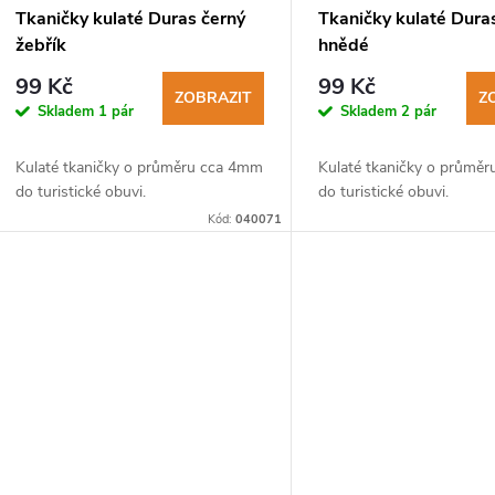
p
Tkaničky kulaté Duras černý
Tkaničky kulaté Dura
žebřík
hnědé
r
99 Kč
99 Kč
ZOBRAZIT
Z
Skladem
1 pár
Skladem
2 pár
o
Kulaté tkaničky o průměru cca 4mm
Kulaté tkaničky o průmě
d
do turistické obuvi.
do turistické obuvi.
Kód:
040071
u
k
t
ů