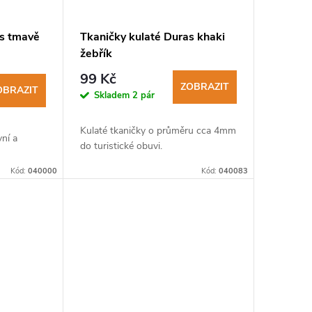
as tmavě
Tkaničky kulaté Duras khaki
žebřík
99 Kč
ZOBRAZIT
OBRAZIT
Skladem
2 pár
Kulaté tkaničky o průměru cca 4mm
ní a
do turistické obuvi.
Kód:
040000
Kód:
040083