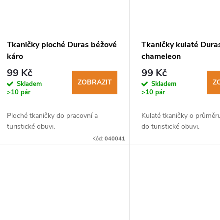
Tkaničky ploché Duras béžové
Tkaničky kulaté Dura
káro
chameleon
99 Kč
99 Kč
ZOBRAZIT
Z
Skladem
Skladem
>10 pár
>10 pár
Ploché tkaničky do pracovní a
Kulaté tkaničky o průmě
turistické obuvi.
do turistické obuvi.
Kód:
040041