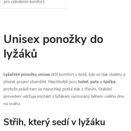
pro celodenní komfort.
O
v
Unisex ponožky do
l
lyžáků
á
d
Lyžařské ponožky unisex
drží komfort v botě, kde se tlak skeletu a
a
přezek projeví okamžitě. Nejcitlivější jsou
holeň
,
pata
a
špička
,
protože právě tam se nejrychleji potká tlak s třením. Stabilní
c
provedení udržuje kontakt s lyžákem vyrovnaný během celého dne
na svahu.
í
p
Střih, který sedí v lyžáku