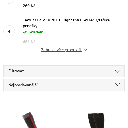
269 Kč
Teko 2712 M3RINO.XC light FWT Ski red lyžařské
ponožky
Skladem
461 Kč
Zobrazit více produktů
Filtrovat
Ř
Nejprodávanější
a
Nejlevnější
V
Nejdražší
z
ý
Abecedně