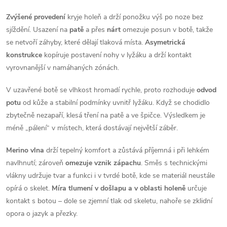
r
v
Zvýšené provedení
kryje holeň a drží ponožku výš po noze bez
sjíždění. Usazení na
patě
a přes
nárt
omezuje posun v botě, takže
k
se netvoří záhyby, které dělají tlaková místa.
Asymetrická
konstrukce
kopíruje postavení nohy v lyžáku a drží kontakt
y
vyrovnanější v namáhaných zónách.
v
V uzavřené botě se vlhkost hromadí rychle, proto rozhoduje
odvod
ý
potu
od kůže a stabilní podmínky uvnitř lyžáku. Když se chodidlo
zbytečně nezapaří, klesá tření na patě a ve špičce. Výsledkem je
p
méně „pálení“ v místech, která dostávají největší záběr.
i
Merino vlna
drží tepelný komfort a zůstává příjemná i při lehkém
s
navlhnutí; zároveň
omezuje vznik zápachu
. Směs s technickými
vlákny udržuje tvar a funkci i v tvrdé botě, kde se materiál neustále
u
opírá o skelet.
Míra tlumení v došlapu a v oblasti holeně
určuje
kontakt s botou – dole se zjemní tlak od skeletu, nahoře se zklidní
opora o jazyk a přezky.