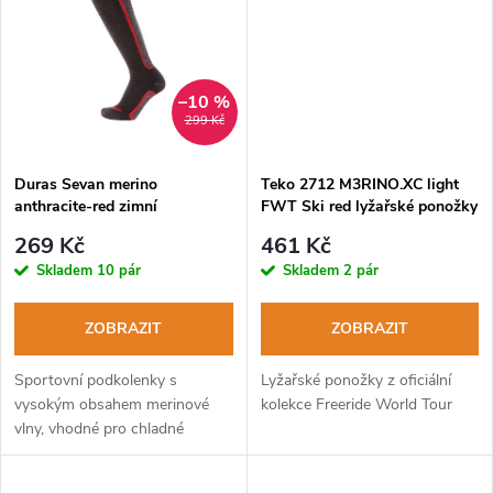
t
t
ů
ů
–10 %
299 Kč
Duras Sevan merino
Teko 2712 M3RINO.XC light
anthracite-red zimní
FWT Ski red lyžařské ponožky
podkolenky
269 Kč
461 Kč
Skladem
10 pár
Skladem
2 pár
ZOBRAZIT
ZOBRAZIT
Sportovní podkolenky s
Lyžařské ponožky z oficiální
vysokým obsahem merinové
kolekce Freeride World Tour
vlny, vhodné pro chladné
období roku.