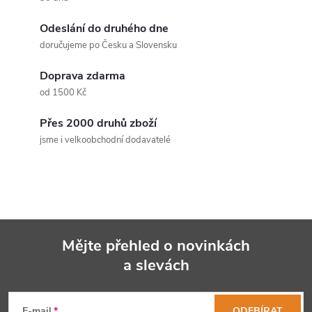
Odeslání do druhého dne
doručujeme po Česku a Slovensku
Doprava zdarma
od 1500 Kč
Přes 2000 druhů zboží
jsme i velkoobchodní dodavatelé
Mějte přehled o novinkách
a slevách
Z
E-mail
ODEBÍRAT