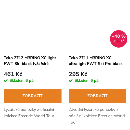
–40 %
495 Kč
Teko 2712 M3RINO.XC light
Teko 2711 M3RINO.XC
FWT Ski black lyžařské
ultralight FWT Ski Pro black
ponožky
lyžařské ponožky
461 Kč
295 Kč
Skladem
6 pár
Skladem
6 pár
ZOBRAZIT
ZOBRAZIT
Lyžařské ponožky z oficiální
Závodní lyžařské ponožky z
kolekce Freeride World Tour
oficiální kolekce Freeride World
Tour