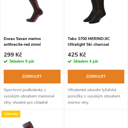
e
p
n
i
í
s
p
Duras Sevan merino
Teko 3700 MERINO.XC
anthracite-red zimní
Ultralight Ski charcoal
p
podkolenky
lyžařské ponožky
r
299 Kč
425 Kč
r
Skladem
9 pár
Skladem
4 pár
o
o
ZOBRAZIT
ZOBRAZIT
d
d
Sportovní podkolenky s
Ultratenké závodní lyžařské
u
vysokým obsahem merinové
ponožky s vysokým obsahem
vlny, vhodné pro chladné
merino vlny.
u
období roku.
k
Výprodej
k