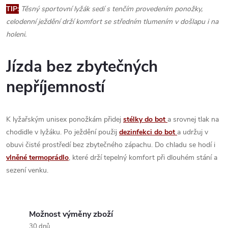
TIP:
Těsný sportovní lyžák sedí s tenčím provedením ponožky,
celodenní ježdění drží komfort se středním tlumením v došlapu i na
holeni.
Jízda bez zbytečných
nepříjemností
K lyžařským unisex ponožkám přidej
stélky do bot
a srovnej tlak na
chodidle v lyžáku. Po ježdění použij
dezinfekci do bot
a udržuj v
obuvi čisté prostředí bez zbytečného zápachu. Do chladu se hodí i
vlněné termoprádlo
, které drží tepelný komfort při dlouhém stání a
sezení venku.
Možnost výměny zboží
30 dnů