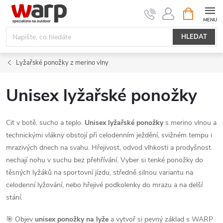
Přejít
NÁKUPNÍ
KOŠÍK
na
obsah
HLEDAT
Lyžařské ponožky z merino vlny
Unisex lyžařské ponožky
Cit v botě, sucho a teplo.
Unisex lyžařské ponožky
s merino vlnou a
technickými vlákny obstojí při celodenním ježdění, svižném tempu i
mrazivých dnech na svahu. Hřejivost, odvod vlhkosti a prodyšnost
nechají nohu v suchu bez přehřívání. Vyber si tenké ponožky do
těsných lyžáků na sportovní jízdu, středně silnou variantu na
celodenní lyžování, nebo hřejivé podkolenky do mrazu a na delší
stání.
🎯 Objev
unisex ponožky na lyže
a vytvoř si pevný základ s WARP