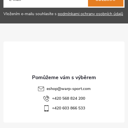
á
p
Vložením e-mailu souhlasíte s
podmínkami ochrany osobních údajů
a
t
í
eshop
@
warp-sport.com
+420 568 824 200
+420 603 866 533