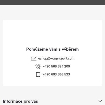
a
t
í
eshop
@
warp-sport.com
+420 568 824 200
+420 603 866 533
Informace pro vás