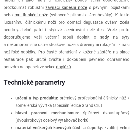
prozkoumat robustní
zavírací kapesní nože
s pevnými pojistkami
nebo
multifunkční nože
(vybavené pilkami a šroubováky). K takto
luxusnímu číšnickému noži pro domácí degustace ovšem zcela
neodmyslitelně patří i stylové servírování delikates. Vřele proto
doporučujeme vaši večerní tabuli doplnit o
sady
na sýry
a nekompromisně ostré steakové nože s dřevěnými rukojeťmi z naší
nožířské nabídky. Pro časté přenášení v kožené zástěře na place
restaurace pak určitě zvažte i dokoupení pevného ochranného
pouzdra na opasek ze sekce
doplňků
.
Technické parametry
určení a typ produktu:
prémiový profesionální číšnický nůž /
somelierská vývrtka (speciální edice Grand Cru)
hlavní pracovní mechanismus:
špičkový dvoustupňový
(dvoukrokový) ocelový vytahovač korků
materiál veškerých kovových částí a čepelky:
kvalitní, velmi