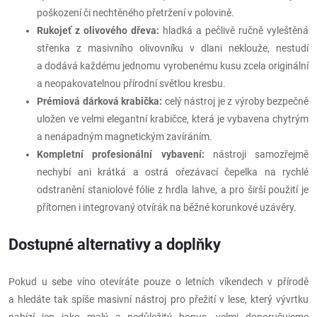
poškození či nechtěného přetržení v polovině.
Rukojeť z olivového dřeva:
hladká a pečlivě ručně vyleštěná
střenka z masivního olivovníku v dlani neklouže, nestudí
a dodává každému jednomu vyrobenému kusu zcela originální
a neopakovatelnou přírodní světlou kresbu.
Prémiová dárková krabička:
celý nástroj je z výroby bezpečně
uložen ve velmi elegantní krabičce, která je vybavena chytrým
a nenápadným magnetickým zavíráním.
Kompletní profesionální vybavení:
nástroji samozřejmě
nechybí ani krátká a ostrá ořezávací čepelka na rychlé
odstranění staniolové fólie z hrdla lahve, a pro širší použití je
přítomen i integrovaný otvírák na běžné korunkové uzávěry.
Dostupné alternativy a doplňky
Pokud u sebe víno otevíráte pouze o letních víkendech v přírodě
a hledáte tak spíše masivní nástroj pro přežití v lese, který vývrtku
nabízí jen jako malý a nedůležitý bonus, velmi doporučujeme