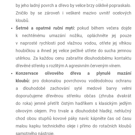
by jeho ladný povrch a dřevo by velice brzy ošklivě popraskalo.
Zničilo by se zároveň i veškeré mazivo uvnitř ocelových
kloubů.
Šetrné a opatrné ruční mytí:
pokud během večera dojde
k nechtěnému umazání nožíku, opláchněte jej pouze
v naprosté rychlosti pod vlažnou vodou, otřete jej vlhkou
houbičkou a ihned jej velice pečlivě utřete do sucha jemnou
utěrkou. Za každou cenu zabraňte dlouhodobému kontaktu
dřevěné střenky s rozlitým A agresivním červeným vínem.
Konzervace olivového dřeva a plynulé mazání
kloubů:
pro dokonalou povrchovou voděodolnou ochranu
a dlouhodobé zachování syté medové barvy velmi
doporučujeme dřevěnou střenku občas (zhruba dvakrát
do roka) jemně přetřít čistým hadříkem s klasickým jedlým
olivovým olejem. Pro trvale a dlouhodobě hladký, nehlučný
chod obou stupňů kovové páky navíc kápněte čas od času
malou kapku technického oleje i přímo do rotačních kloubů
samotného nástroje.