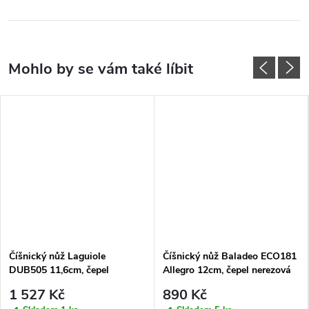
Číšnický nůž Laguiole
Číšnický nůž Baladeo ECO181
DUB505 11,6cm, čepel
Allegro 12cm, čepel nerezová
nerezová ocel, rukojeť olivové
ocel, rukojeť stamina
1 527 Kč
890 Kč
dřevo