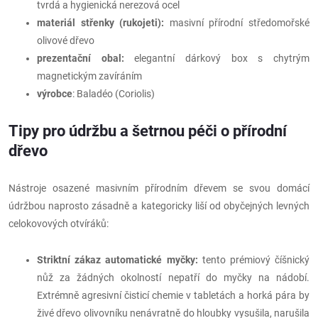
tvrdá a hygienická nerezová ocel
materiál střenky (rukojeti):
masivní přírodní středomořské
olivové dřevo
prezentační obal:
elegantní dárkový box s chytrým
magnetickým zavíráním
výrobce
: Baladéo (Coriolis)
Tipy pro údržbu a šetrnou péči o přírodní
dřevo
Nástroje osazené masivním přírodním dřevem se svou domácí
údržbou naprosto zásadně a kategoricky liší od obyčejných levných
celokovových otvíráků:
Striktní zákaz automatické myčky:
tento prémiový číšnický
nůž za žádných okolností nepatří do myčky na nádobí.
Extrémně agresivní čisticí chemie v tabletách a horká pára by
živé dřevo olivovníku nenávratně do hloubky vysušila, narušila