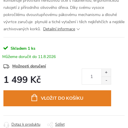
kombinuje prvotřídní nerezovou ocel s nádhernou, ergonomickou
rukojetí z přírodního olivového dřeva. Díky svému vysoce
pokročilému dvoustupňovému pákovému mechanismu a dlouhé
vývrtce zaručuje plynulé a tiché vytažení i těch nejkřehčích a nejdéle
archivovaných korků.
Detailní informace
Skladem
1 ks
11.8.2026
Možnosti doručení
1 499 Kč
Měrná
cena:
VLOŽIT DO KOŠÍKU
Dotaz k produktu
Sdílet