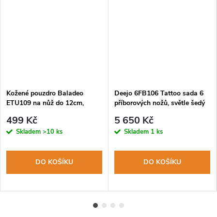
Kožené pouzdro Baladeo
Deejo 6FB106 Tattoo sada 6
ETU109 na nůž do 12cm,
příborových nožů, světle šedý
buvolí kůže
povrch, coralwood, design
499 Kč
5 650 Kč
Grand Siecle
Skladem
>10 ks
Skladem
1 ks
DO KOŠÍKU
DO KOŠÍKU