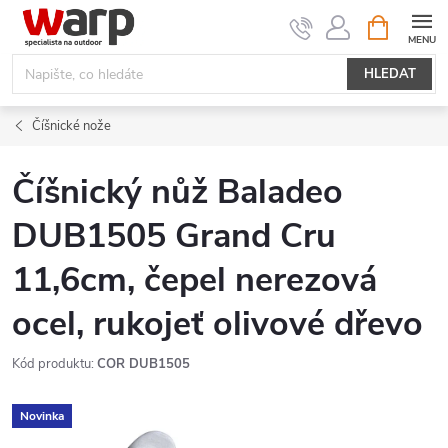
Přejít
NÁKUPNÍ
KOŠÍK
na
obsah
HLEDAT
Číšnické nože
Číšnický nůž Baladeo
DUB1505 Grand Cru
11,6cm, čepel nerezová
ocel, rukojeť olivové dřevo
Kód produktu:
COR DUB1505
Novinka