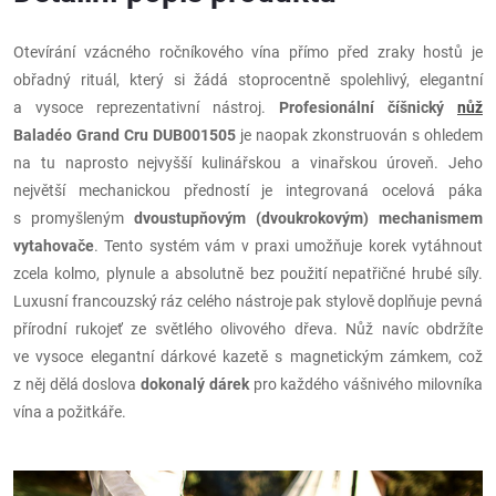
Otevírání vzácného ročníkového vína přímo před zraky hostů je
obřadný rituál, který si žádá stoprocentně spolehlivý, elegantní
a vysoce reprezentativní nástroj.
Profesionální číšnický
nůž
Baladéo Grand Cru
DUB001505
je naopak zkonstruován s ohledem
na tu naprosto nejvyšší kulinářskou a vinařskou úroveň. Jeho
největší mechanickou předností je integrovaná ocelová páka
s promyšleným
dvoustupňovým (dvoukrokovým) mechanismem
vytahovače
. Tento systém vám v praxi umožňuje korek vytáhnout
zcela kolmo, plynule a absolutně bez použití nepatřičné hrubé síly.
Luxusní francouzský ráz celého nástroje pak stylově doplňuje pevná
přírodní rukojeť ze světlého olivového dřeva. Nůž navíc obdržíte
ve vysoce elegantní dárkové kazetě s magnetickým zámkem, což
z něj dělá doslova
dokonalý dárek
pro každého vášnivého milovníka
vína a požitkáře.