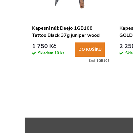
SR11A BS
Kapesní nůž Deejo 1GB108
Kapes
ková
Tattoo Black 37g juniper wood
GOLD 
Eagle
pink g
1 750 Kč
2 25
KOŠÍKU
DO KOŠÍKU
Skladem
10 ks
Skl
Kód:
LION0147
Kód:
1GB108