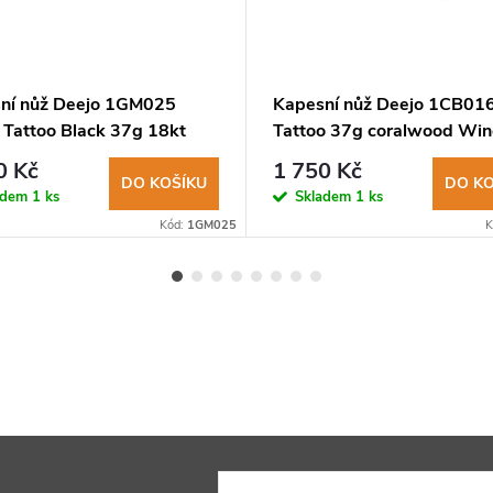
ní nůž Deejo 1GM025
Kapesní nůž Deejo 1CB01
Tattoo Black 37g 18kt
Tattoo 37g coralwood Wi
old Feather
0 Kč
1 750 Kč
DO KOŠÍKU
DO KO
adem
1 ks
Skladem
1 ks
Kód:
1GM025
K