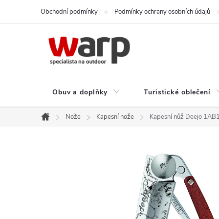
Přejít
Obchodní podmínky
Podmínky ochrany osobních údajů
na
obsah
Obuv a doplňky
Turistické oblečení
Nože
Kapesní nože
Kapesní nůž Deejo 1AB1
Domů