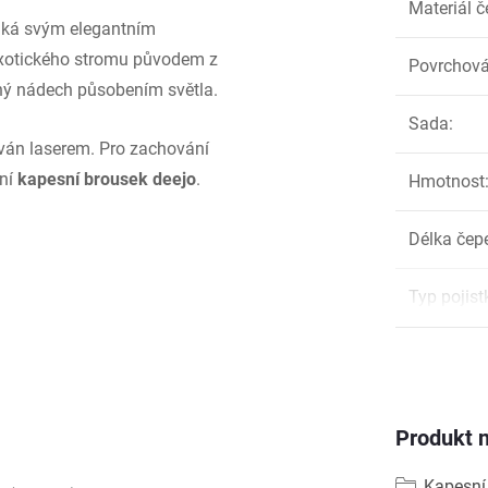
Materiál č
ká svým elegantním
exotického stromu původem z
Povrchová
rvený nádech působením světla.
Sada
:
rován laserem. Pro zachování
ání
kapesní brousek deejo
.
Hmotnost
Délka čep
Typ pojist
Produkt n
Kapesní