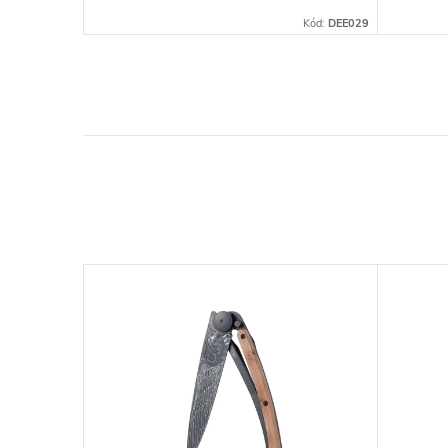
Kód:
DEE503
Kód:
DEE029
–7 %
5 500 Kč