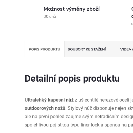
Možnost výměny zboží
30 dnů
d
POPIS PRODUKTU
SOUBORY KE STAŽENÍ
VIDEA 
Detailní popis produktu
Ultralehký kapesní
nůž
z ušlechtilé nerezové oceli 
outdoorových nožů
. Stylový nůž disponuje nejen s
ale na první pohled zaujme svým netradičním desi
spolehlivou pojistkou typu liner lock a sponou na p