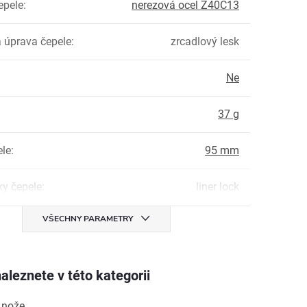
epele
:
nerezová ocel Z40C13
 úprava čepele
:
zrcadlový lesk
Ne
:
37 g
ele
:
95 mm
ky čepele
:
liner lock
VŠECHNY PARAMETRY
aleznete v této kategorii
 nože