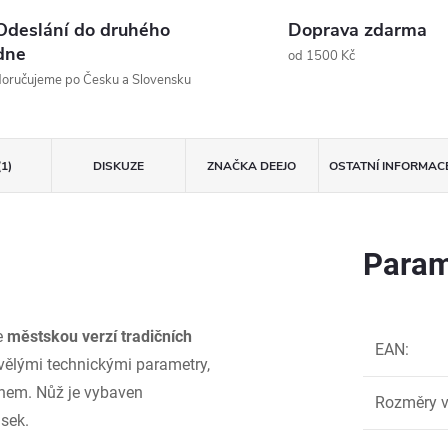
Odeslání do druhého
Doprava zdarma
dne
od 1500 Kč
oručujeme po Česku a Slovensku
(1)
DISKUZE
ZNAČKA
DEEJO
OSTATNÍ INFORMAC
Param
je
městskou verzí tradičních
EAN
:
kvělými technickými parametry,
gnem. Nůž je vybaven
Rozměry v
ásek.