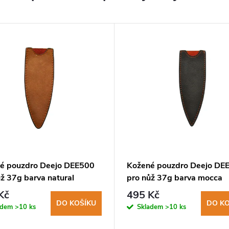
é pouzdro Deejo DEE500
Kožené pouzdro Deejo DE
ž 37g barva natural
pro nůž 37g barva mocca
Kč
495 Kč
DO KOŠÍKU
DO KO
adem
>10 ks
Skladem
>10 ks