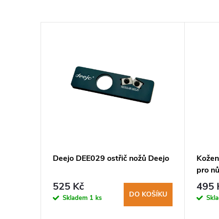
DEE503
Deejo DEE029 ostřič nožů Deejo
Kožen
a
pro nů
525 Kč
495 
KOŠÍKU
DO KOŠÍKU
Skladem
1 ks
Skl