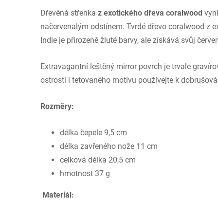
Dřevěná střenka
z exotického dřeva coralwood
vyni
načervenalým odstínem. Tvrdé dřevo coralwood z 
Indie je přirozeně žluté barvy, ale získává svůj če
Extravagantní leštěný mirror povrch je trvale graví
ostrosti i tetovaného motivu používejte k dobrušov
Rozměry:
délka čepele 9,5 cm
délka zavřeného nože 11 cm
celková délka 20,5 cm
hmotnost 37 g
Materiál: