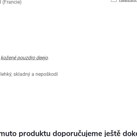
 (Francie)
e
kožené pouzdro deejo
.
 lehký, skladný a nepoškodí
muto produktu doporučujeme ještě dok