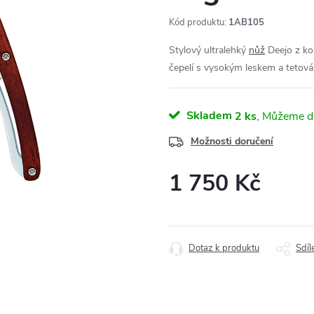
Kód produktu:
1AB105
Stylový ultralehký
nůž
Deejo z ko
čepelí s vysokým leskem a tetov
Skladem
2 ks
Možnosti doručení
1 750 Kč
Měrná
cena:
Dotaz k produktu
Sdíl