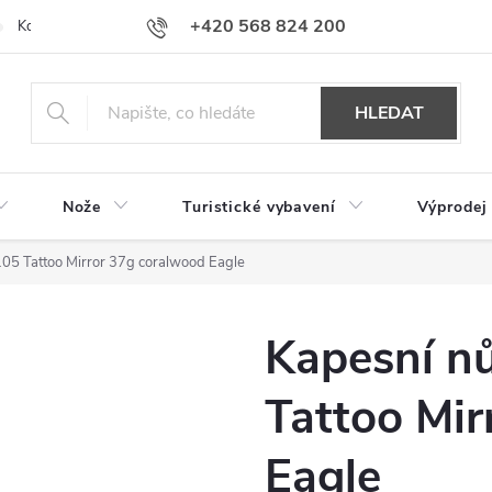
+420 568 824 200
Kontakty
Doprava a platba
Hodnocení obchodu
HLEDAT
Nože
Turistické vybavení
Výprodej
05 Tattoo Mirror 37g coralwood Eagle
Kapesní n
Tattoo Mir
Eagle