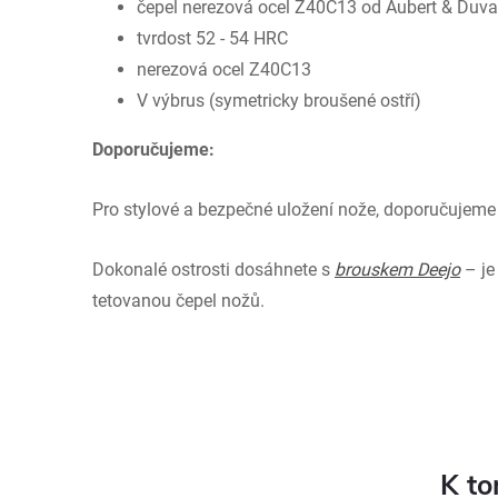
čepel nerezová ocel Z40C13 od Aubert & Duval
tvrdost 52 - 54 HRC
nerezová ocel Z40C13
V výbrus (symetricky broušené ostří)
Doporučujeme:
Pro stylové a bezpečné uložení nože, doporučujem
Dokonalé ostrosti dosáhnete s
brouskem Deejo
– je
tetovanou čepel nožů.
K to