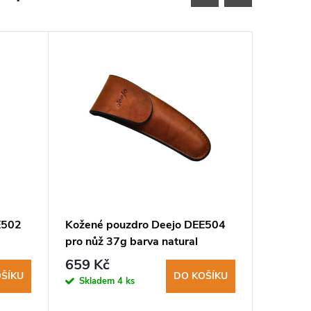
E502
Kožené pouzdro Deejo DEE504
Kožené 
pro nůž 37g barva natural
pro nůž
659 Kč
659 K
ŠÍKU
DO KOŠÍKU
Skladem
4 ks
Sklad