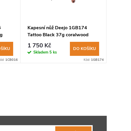
6
Kapesní nůž Deejo 1GB174
Kapesní
ng
Tattoo Black 37g coralwood
ocel Sle
Phoenix
1 750 Kč
4 557
ŠÍKU
DO KOŠÍKU
Skladem
5 ks
Sklad
ód:
1CB016
Kód:
1GB174