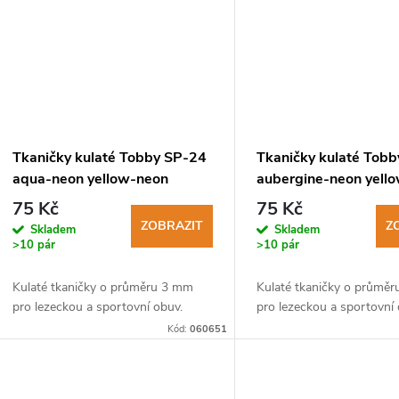
Tkaničky kulaté Tobby SP-24
Tkaničky kulaté Tob
aqua-neon yellow-neon
aubergine-neon yell
orange 3mm
75 Kč
75 Kč
ZOBRAZIT
Z
Skladem
Skladem
>10 pár
>10 pár
Kulaté tkaničky o průměru 3 mm
Kulaté tkaničky o průmě
pro lezeckou a sportovní obuv.
pro lezeckou a sportovní 
Kód:
060651