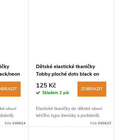
ičky
Dětské elastické tkaničky
lack/neon
Tobby ploché dots black on
yellow
125 Kč
OBRAZIT
ZOBRAZIT
Skladem
2 pár
ské obuvi
Elastické tkaničky do dětské obuvi
odobně).
lehčího typu (tenisky a podobně).
Kód:
040624
Kód:
040623