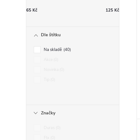
65
Kč
125
Kč
Dle štítku
Na skladě
40
Akce
0
Novinka
0
Tip
0
Značky
Duras
0
Ftx
0