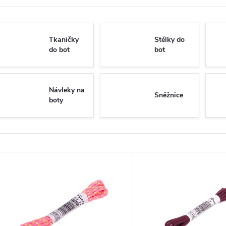
Tkaničky
Stélky do
do bot
bot
Návleky na
Sněžnice
boty
V
ý
p