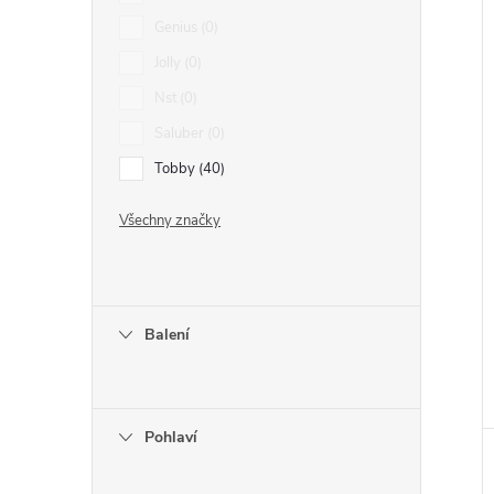
Genius
0
Jolly
0
Nst
0
Saluber
0
Tobby
40
Všechny značky
Balení
Pohlaví