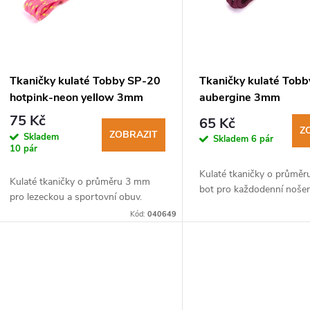
s
p
Tkaničky kulaté Tobby SP-20
Tkaničky kulaté Tobb
hotpink-neon yellow 3mm
aubergine 3mm
r
75 Kč
65 Kč
Z
ZOBRAZIT
Skladem
Skladem
6 pár
o
10 pár
Kulaté tkaničky o průmě
d
Kulaté tkaničky o průměru 3 mm
bot pro každodenní nošen
pro lezeckou a sportovní obuv.
u
Kód:
040649
k
t