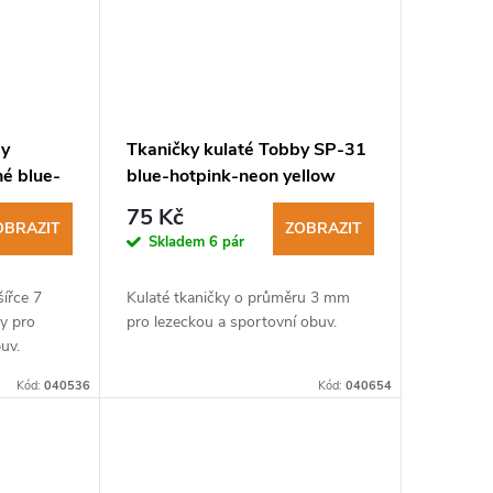
by
Tkaničky kulaté Tobby SP-31
né blue-
blue-hotpink-neon yellow
3mm
75 Kč
OBRAZIT
ZOBRAZIT
Skladem
6 pár
šířce 7
Kulaté tkaničky o průměru 3 mm
y pro
pro lezeckou a sportovní obuv.
uv.
Kód:
040536
Kód:
040654