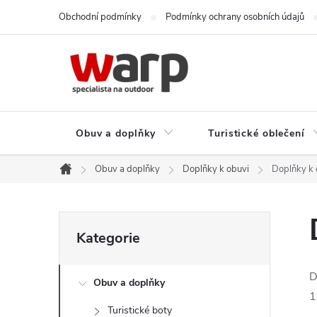
Přejít
Obchodní podmínky
Podmínky ochrany osobních údajů
na
obsah
Obuv a doplňky
Turistické oblečení
Obuv a doplňky
Doplňky k obuvi
Doplňky k 
Domů
P
Přeskočit
Kategorie
kategorie
o
D
Obuv a doplňky
s
1
Turistické boty