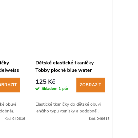
ičky
Dětské elastické tkaničky
delweiss
Tobby ploché blue water
125 Kč
OBRAZIT
ZOBRAZIT
Skladem
1 pár
ské obuvi
Elastické tkaničky do dětské obuvi
odobně).
lehčího typu (tenisky a podobně).
Kód:
040616
Kód:
040615