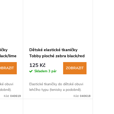
ičky
Dětské elastické tkaničky
lack/lime
Tobby ploché zebra black/red
125 Kč
OBRAZIT
ZOBRAZIT
Skladem
3 pár
ské obuvi
Elastické tkaničky do dětské obuvi
odobně).
lehčího typu (tenisky a podobně).
Kód:
040619
Kód:
040618