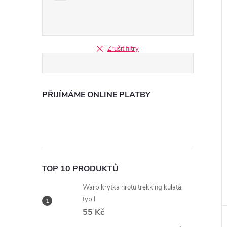
Zrušit filtry
PŘIJÍMÁME ONLINE PLATBY
TOP 10 PRODUKTŮ
Warp krytka hrotu trekking kulatá,
typ I
55 Kč