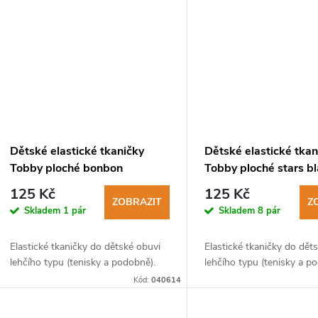
Dětské elastické tkaničky
Dětské elastické tkan
Tobby ploché bonbon
Tobby ploché stars b
yellow
125 Kč
125 Kč
ZOBRAZIT
Z
Skladem
1 pár
Skladem
8 pár
Elastické tkaničky do dětské obuvi
Elastické tkaničky do dět
lehčího typu (tenisky a podobně).
lehčího typu (tenisky a p
Kód:
040614