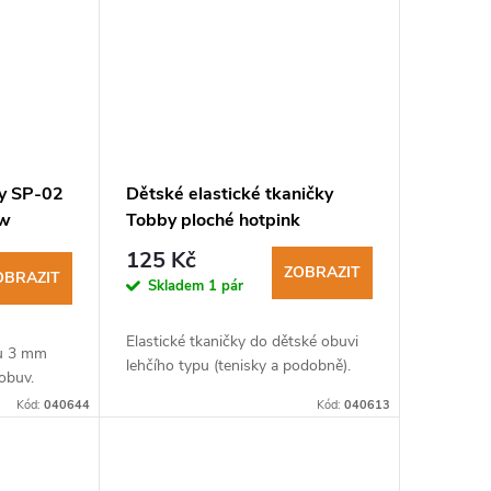
by SP-02
Dětské elastické tkaničky
ow
Tobby ploché hotpink
125 Kč
ZOBRAZIT
OBRAZIT
Skladem
1 pár
Elastické tkaničky do dětské obuvi
ru 3 mm
lehčího typu (tenisky a podobně).
obuv.
Kód:
040644
Kód:
040613