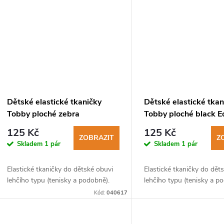
Dětské elastické tkaničky
Dětské elastické tkan
Tobby ploché zebra
Tobby ploché black E
black/orange
125 Kč
125 Kč
ZOBRAZIT
Z
Skladem
1 pár
Skladem
1 pár
Elastické tkaničky do dětské obuvi
Elastické tkaničky do dět
lehčího typu (tenisky a podobně).
lehčího typu (tenisky a p
Kód:
040617