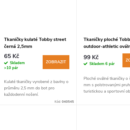
ů
Tkaničky kulaté Tobby street
Tkaničky ploché Tob
černá 2,5mm
outdoor-athletic ovál
white-vin
65 Kč
99 Kč
Z
ZOBRAZIT
Skladem
Skladem
6 pár
>10 pár
Ploché oválné tkaničky o 
Kulaté tkaničky vyrobené z bavlny o
mm s polstrovanými pruh
průměru 2,5 mm do bot pro
turistickou a sportovní ob
každodenní nošení.
Kód:
040545