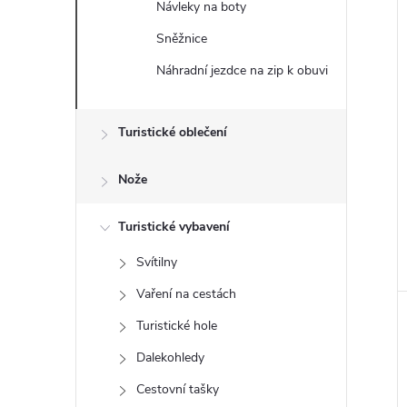
Návleky na boty
e
i
Sněžnice
l
Náhradní jezdce na zip k obuvi
Turistické oblečení
Nože
Turistické vybavení
Svítilny
Vaření na cestách
Turistické hole
Dalekohledy
Cestovní tašky