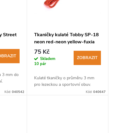
y Street
Tkaničky kulaté Tobby SP-18
neon red-neon yellow-fuxia
3mm
75 Kč
OBRAZIT
ZOBRAZIT
Skladem
10 pár
ru 3 mm do
Kulaté tkaničky o průměru 3 mm
í.
pro lezeckou a sportovní obuv.
Kód:
040542
Kód:
040647