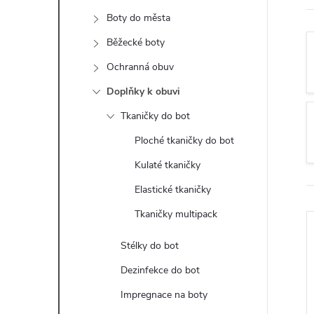
t
Boty do města
r
Běžecké boty
Ochranná obuv
a
Doplňky k obuvi
n
Tkaničky do bot
Ploché tkaničky do bot
n
Kulaté tkaničky
í
Elastické tkaničky
Tkaničky multipack
p
Stélky do bot
a
Dezinfekce do bot
n
Impregnace na boty