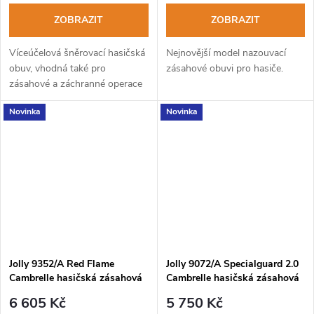
ZOBRAZIT
ZOBRAZIT
Víceúčelová šněrovací hasičská
Nejnovější model nazouvací
obuv, vhodná také pro
zásahové obuvi pro hasiče.
zásahové a záchranné operace
splňující nové požadavky norem
Novinka
Novinka
20344:2021 a 20345:2022.
Jolly 9352/A Red Flame
Jolly 9072/A Specialguard 2.0
Cambrelle hasičská zásahová
Cambrelle hasičská zásahová
obuv
obuv s rychlošněrováním
6 605 Kč
5 750 Kč