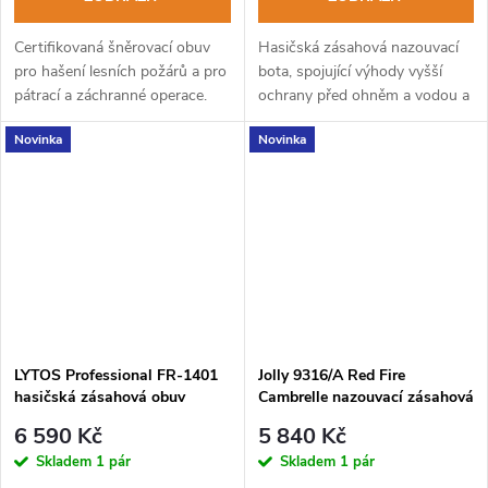
Certifikovaná šněrovací obuv
Hasičská zásahová nazouvací
pro hašení lesních požárů a pro
bota, spojující výhody vyšší
pátrací a záchranné operace.
ochrany před ohněm a vodou a
Výrobek splňuje nové
lépe odvětrávaných nohou.
Novinka
Novinka
požadavky norem 20344:2021
a 20345:2022.
LYTOS Professional FR-1401
Jolly 9316/A Red Fire
hasičská zásahová obuv
Cambrelle nazouvací zásahová
obuv pro hasiče
6 590 Kč
5 840 Kč
Skladem
1 pár
Skladem
1 pár