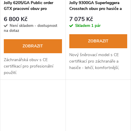
Jolly 6205/GA Public order
Jolly 9300GA Superleggera
GTX pracovní obuv pro
Crosstech obuv pro hasiče a
záchranáře
záchranáře
6 800 Kč
7 075 Kč
Není skladem - dostupnost
Skladem
1 pár
na dotaz
ZOBRAZIT
ZOBRAZIT
Nový šněrovací model s CE
Záchranářská obuv s CE
certifikací pro záchranáře a
certifikací pro profesionální
hasiče - lehčí, komfortnější,
použití.
přitom stále vysoce odolný.