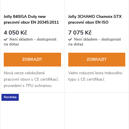
Jolly 840/GA Duty new
Jolly 3CHAMO Chamoix GTX
pracovní obuv EN 20345:2011
pracovní obuv EN ISO
S3 WR CI SRC
20347:2012
4 050 Kč
7 075 Kč
Není skladem - dostupnost
Není skladem - dostupnost
na dotaz
na dotaz
ZOBRAZIT
ZOBRAZIT
Nová verze celokožené
Velmi robustní bota trekového
pracovní obuvi s CE certifikací,
typu s CE certifikací.
provedení s TPU ochranou
špičky.
Novinka