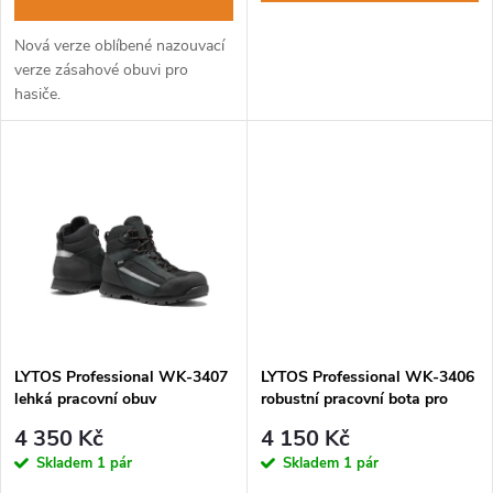
d
d
Nová verze oblíbené nazouvací
u
verze zásahové obuvi pro
u
hasiče.
k
k
t
t
ů
ů
LYTOS Professional WK-3407
LYTOS Professional WK-3406
lehká pracovní obuv
robustní pracovní bota pro
trekingového střihu
záchranáře
4 350 Kč
4 150 Kč
Skladem
1 pár
Skladem
1 pár