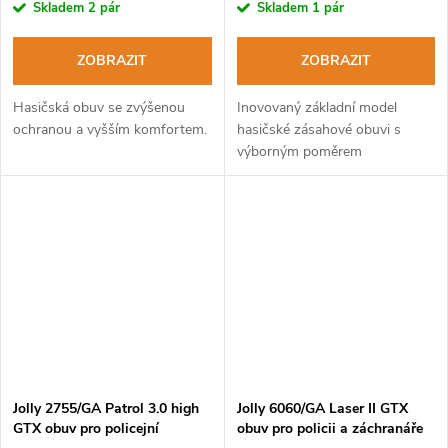
Skladem
2 pár
Skladem
1 pár
ZOBRAZIT
ZOBRAZIT
Hasičská obuv se zvýšenou
Inovovaný základní model
ochranou a vyšším komfortem.
hasičské zásahové obuvi s
výborným poměrem
výkon/cena.
Jolly 2755/GA Patrol 3.0 high
Jolly 6060/GA Laser II GTX
GTX obuv pro policejní
obuv pro policii a záchranáře