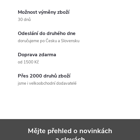
O
v
Možnost výměny zboží
30 dnů
l
Odeslání do druhého dne
á
doručujeme po Česku a Slovensku
d
Doprava zdarma
a
od 1500 Kč
c
Přes 2000 druhů zboží
jsme i velkoobchodní dodavatelé
í
p
r
v
Mějte přehled o novinkách
a slevách