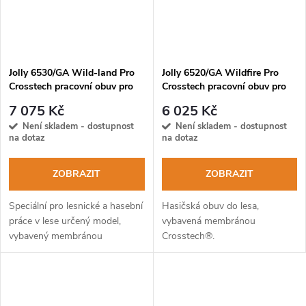
Jolly 6530/GA Wild-land Pro
Jolly 6520/GA Wildfire Pro
Crosstech pracovní obuv pro
Crosstech pracovní obuv pro
lesníky
záchranáře a lesníky EN
7 075 Kč
6 025 Kč
15090:2012 F2A HI3 CI AN
Není skladem - dostupnost
Není skladem - dostupnost
SRC
na dotaz
na dotaz
ZOBRAZIT
ZOBRAZIT
Speciální pro lesnické a hasební
Hasičská obuv do lesa,
práce v lese určený model,
vybavená membránou
vybavený membránou
Crosstech®.
Crosstech.