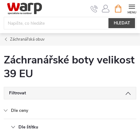
Přejít
NÁKUPNÍ
KOŠÍK
na
obsah
HLEDAT
Záchranářská obuv
Záchranářské boty velikost
39 EU
Filtrovat
Dle ceny
Dle štítku