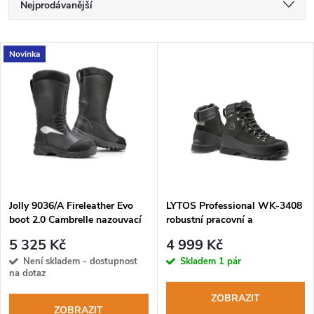
Ř
Nejprodávanější
a
Nejlevnější
V
Novinka
Nejdražší
z
ý
Abecedně
e
p
n
i
í
s
p
Jolly 9036/A Fireleather Evo
LYTOS Professional WK-3408
boot 2.0 Cambrelle nazouvací
robustní pracovní a
p
zásahová obuv
záchranářská obuv
r
5 325 Kč
4 999 Kč
r
Není skladem - dostupnost
Skladem
1 pár
na dotaz
o
o
ZOBRAZIT
ZOBRAZIT