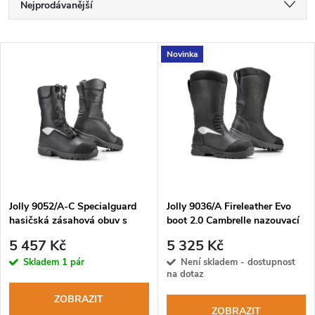
Ř
Nejprodávanější
a
Nejlevnější
V
Novinka
Nejdražší
z
ý
Abecedně
e
p
n
i
í
s
p
Jolly 9052/A-C Specialguard
Jolly 9036/A Fireleather Evo
hasičská zásahová obuv s
boot 2.0 Cambrelle nazouvací
p
rychlošněrováním
zásahová obuv
r
5 457 Kč
5 325 Kč
r
Skladem
1 pár
Není skladem - dostupnost
na dotaz
o
o
ZOBRAZIT
ZOBRAZIT