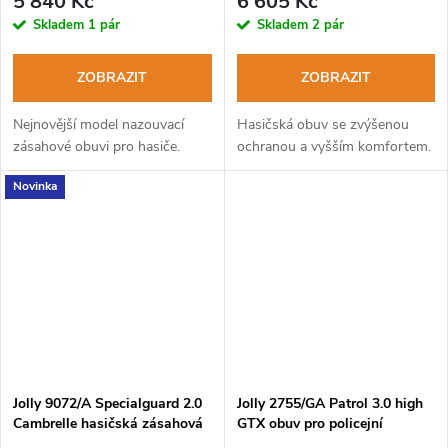
5 840 Kč
6 605 Kč
Skladem
1 pár
Skladem
2 pár
ZOBRAZIT
ZOBRAZIT
Nejnovější model nazouvací
Hasičská obuv se zvýšenou
zásahové obuvi pro hasiče.
ochranou a vyšším komfortem.
Novinka
Jolly 9072/A Specialguard 2.0
Jolly 2755/GA Patrol 3.0 high
Cambrelle hasičská zásahová
GTX obuv pro policejní
obuv s rychlošněrováním
jednotky