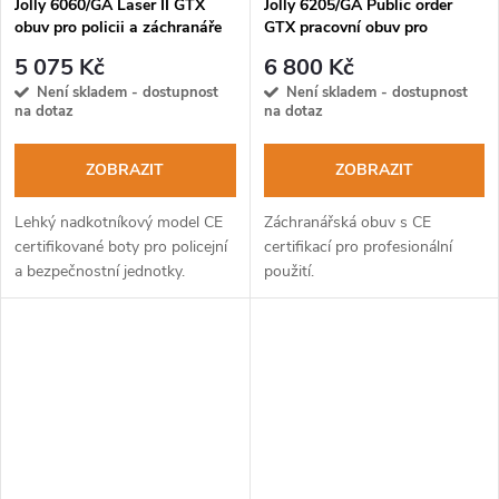
Jolly 6060/GA Laser II GTX
Jolly 6205/GA Public order
obuv pro policii a záchranáře
GTX pracovní obuv pro
záchranáře
5 075 Kč
6 800 Kč
Není skladem - dostupnost
Není skladem - dostupnost
na dotaz
na dotaz
ZOBRAZIT
ZOBRAZIT
Lehký nadkotníkový model CE
Záchranářská obuv s CE
certifikované boty pro policejní
certifikací pro profesionální
a bezpečnostní jednotky.
použití.