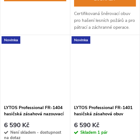
Certifikovaná šněrovací obuv
pro hašení lesních požárů a pro
pátrací a záchranné operace.
Výrobek splňuje nové
Novinka
Novinka
požadavky norem 20344:2021
a 20345:2022.
LYTOS Professional FR-1404
LYTOS Professional FR-1401
hasičská zásahová nazouvací
hasičská zásahová obuv
obuv
6 590 Kč
6 590 Kč
Není skladem - dostupnost
Skladem
1 pár
na dotaz