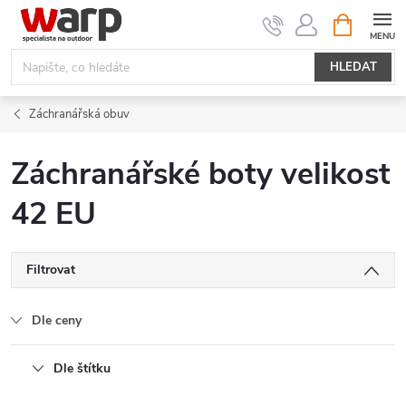
Přejít
NÁKUPNÍ
KOŠÍK
na
obsah
HLEDAT
Záchranářská obuv
Záchranářské boty velikost
42 EU
Filtrovat
Dle ceny
Dle štítku