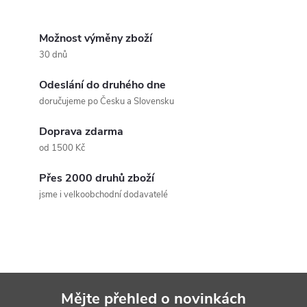
O
v
Možnost výměny zboží
30 dnů
l
Odeslání do druhého dne
á
doručujeme po Česku a Slovensku
d
Doprava zdarma
a
od 1500 Kč
c
Přes 2000 druhů zboží
jsme i velkoobchodní dodavatelé
í
p
r
v
Mějte přehled o novinkách