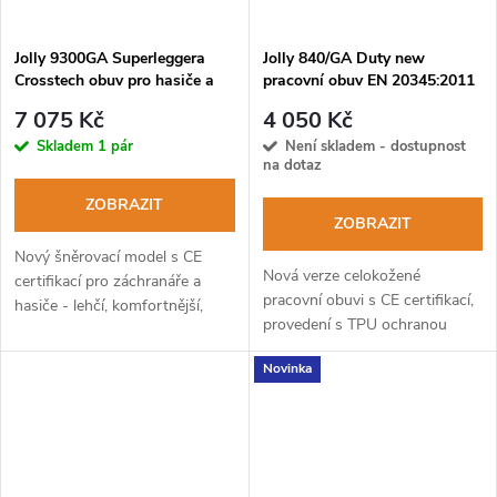
Jolly 9300GA Superleggera
Jolly 840/GA Duty new
Crosstech obuv pro hasiče a
pracovní obuv EN 20345:2011
záchranáře
S3 WR CI SRC
7 075 Kč
4 050 Kč
Skladem
1 pár
Není skladem - dostupnost
na dotaz
ZOBRAZIT
ZOBRAZIT
Nový šněrovací model s CE
Nová verze celokožené
certifikací pro záchranáře a
pracovní obuvi s CE certifikací,
hasiče - lehčí, komfortnější,
provedení s TPU ochranou
přitom stále vysoce odolný.
špičky.
Novinka