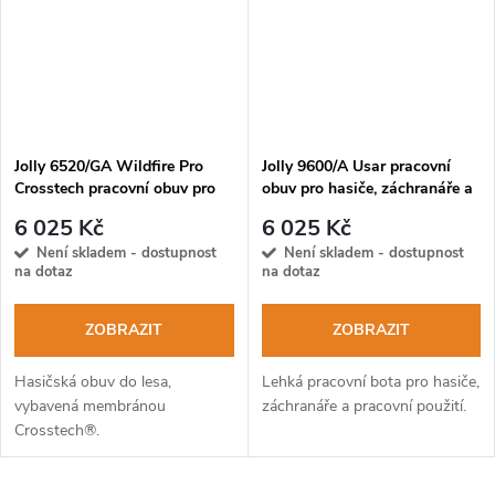
Jolly 6520/GA Wildfire Pro
Jolly 9600/A Usar pracovní
Crosstech pracovní obuv pro
obuv pro hasiče, záchranáře a
záchranáře a lesníky EN
jednotky USAR
6 025 Kč
6 025 Kč
15090:2012 F2A HI3 CI AN
Není skladem - dostupnost
Není skladem - dostupnost
SRC
na dotaz
na dotaz
ZOBRAZIT
ZOBRAZIT
Hasičská obuv do lesa,
Lehká pracovní bota pro hasiče,
vybavená membránou
záchranáře a pracovní použití.
Crosstech®.