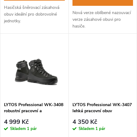
d
d
Hasičská šněrovací zásahová
Nová verze oblíbené nazouvací
u
obuv ideální pro dobrovolné
verze zásahové obuvi pro
jednotky.
u
hasiče.
k
k
t
t
ů
ů
LYTOS Professional WK-3408
LYTOS Professional WK-3407
robustní pracovní a
lehká pracovní obuv
záchranářská obuv
trekingového střihu
4 999 Kč
4 350 Kč
Skladem
1 pár
Skladem
1 pár