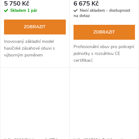
5 750 Kč
6 675 Kč
Skladem
1 pár
Není skladem - dostupnost
na dotaz
ZOBRAZIT
ZOBRAZIT
Inovovaný základní model
Profesionální obuv pro policejní
hasičské zásahové obuvi s
jednotky s rozsáhlou CE
výborným poměrem
certifikací.
výkon/cena.