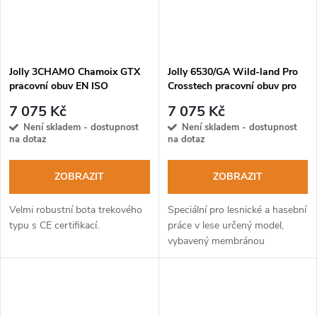
Jolly 3CHAMO Chamoix GTX
Jolly 6530/GA Wild-land Pro
pracovní obuv EN ISO
Crosstech pracovní obuv pro
20347:2012
lesníky
7 075 Kč
7 075 Kč
Není skladem - dostupnost
Není skladem - dostupnost
na dotaz
na dotaz
ZOBRAZIT
ZOBRAZIT
Velmi robustní bota trekového
Speciální pro lesnické a hasební
typu s CE certifikací.
práce v lese určený model,
vybavený membránou
Crosstech.