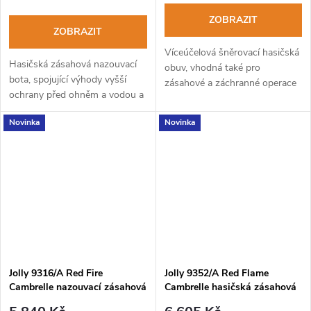
ZOBRAZIT
ZOBRAZIT
Víceúčelová šněrovací hasičská
Hasičská zásahová nazouvací
obuv, vhodná také pro
bota, spojující výhody vyšší
zásahové a záchranné operace
ochrany před ohněm a vodou a
splňující nové požadavky norem
lépe odvětrávaných nohou.
20344:2021 a 20345:2022.
Novinka
Novinka
Jolly 9316/A Red Fire
Jolly 9352/A Red Flame
Cambrelle nazouvací zásahová
Cambrelle hasičská zásahová
obuv pro hasiče
obuv