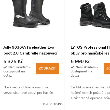
ý
p
s
p
Jolly 9036/A Fireleather Evo
LYTOS Professional 
boot 2.0 Cambrelle nazouvací
obuv pro hasičské les
r
zásahová obuv
5 325 Kč
5 990 Kč
Není skladem -
Není skladem -
ZOBRAZIT
Z
o
dostupnost na
dostupnost na
dotaz
dotaz
d
Nová verze oblíbené nazouvací
Certifikovaná šněrovací 
verze zásahové obuvi pro hasiče.
hašení lesních požárů a p
u
a záchranné operace. Vý
splňuje nové požadavky 
Kód:
JOL00498
20344:2021 a 20345:202