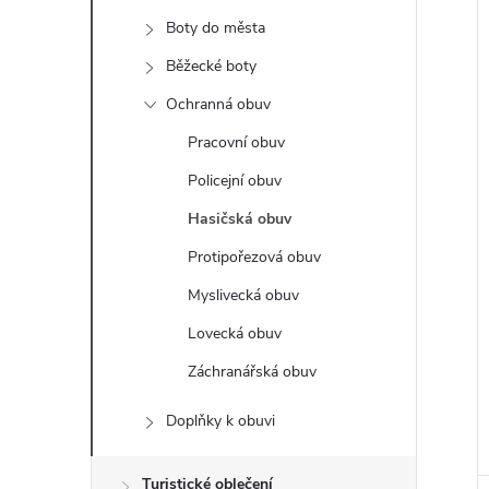
t
Boty do města
r
Běžecké boty
i
Ochranná obuv
a
Pracovní obuv
n
Policejní obuv
Hasičská obuv
n
Protipořezová obuv
í
Myslivecká obuv
Lovecká obuv
p
Záchranářská obuv
a
Doplňky k obuvi
n
Turistické oblečení