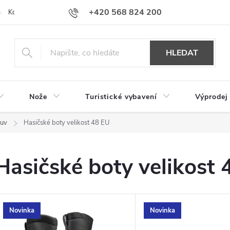
+420 568 824 200
Kontakty
Doprava a platba
Hodnocení obchodu
HLEDAT
Nože
Turistické vybavení
Výprodej
buv
Hasičské boty velikost 48 EU
Hasičské boty velikost 
V
Novinka
Novinka