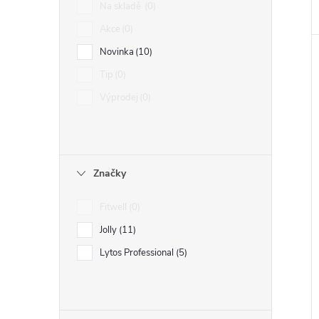
Na skladě
0
Akce
0
Novinka
10
Tip
0
Výprodej
0
Značky
Fitwell
0
Jolly
11
Lytos Professional
5