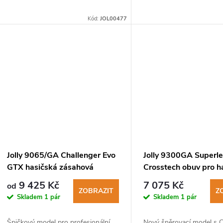
Kód:
JOL00477
Jolly 9065/GA Challenger Evo
Jolly 9300GA Superl
GTX hasičská zásahová
Crosstech obuv pro h
protipořezová obuv
záchranáře
9 425 Kč
7 075 Kč
od
ZOBRAZIT
Z
Skladem
1 pár
Skladem
1 pár
Špičkový model pro profesionální
Nový šněrovací model s 