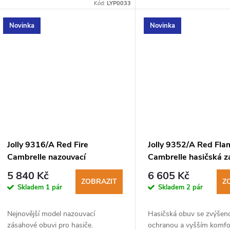
Bota splňuje nové požadavky norem
a 20345:2022.
Kód:
LYP0033
20344:2021 a 20345:2022.
Novinka
Novinka
Jolly 9316/A Red Fire
Jolly 9352/A Red Fla
Cambrelle nazouvací
Cambrelle hasičská 
zásahová obuv pro hasiče
obuv
5 840 Kč
6 605 Kč
ZOBRAZIT
Z
Skladem
1 pár
Skladem
2 pár
Nejnovější model nazouvací
Hasičská obuv se zvýšen
zásahové obuvi pro hasiče.
ochranou a vyšším komfo