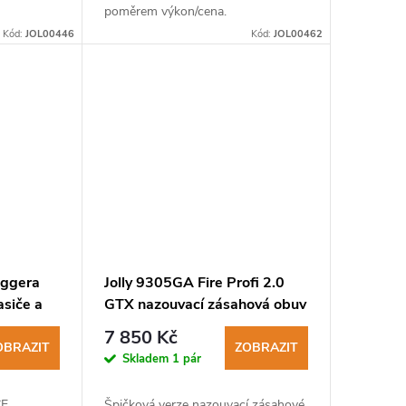
poměrem výkon/cena.
Kód:
JOL00446
Kód:
JOL00462
eggera
Jolly 9305GA Fire Profi 2.0
asiče a
GTX nazouvací zásahová obuv
pro hasiče
7 850 Kč
OBRAZIT
ZOBRAZIT
Skladem
1 pár
CE
Špičková verze nazouvací zásahové