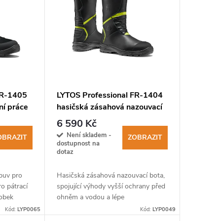
FR-1405
LYTOS Professional FR-1404
ní práce
hasičská zásahová nazouvací
obuv
6 590 Kč
Není skladem -
OBRAZIT
ZOBRAZIT
dostupnost na
dotaz
obuv pro
Hasičská zásahová nazouvací bota,
ro pátrací
spojující výhody vyšší ochrany před
robek
ohněm a vodou a lépe
norem
odvětrávaných nohou.
Kód:
LYP0065
Kód:
LYP0049
2.