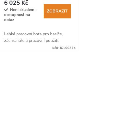
jednotky USAR
6 025 Kč
Není skladem -
ZOBRAZIT
dostupnost na
dotaz
Lehká pracovní bota pro hasiče,
záchranáře a pracovní použití.
Kód:
JOL00374
O
v
á
d
a