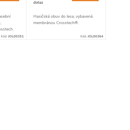
dotaz
asební
Hasičská obuv do lesa, vybavená
,
membránou Crosstech®.
sstech.
Kód:
JOL00351
Kód:
JOL00364