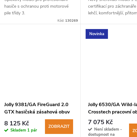
hasiče s ochranou proti motorové
certifikací pro záchranáře
pile třídy 3.
lehčí, komfortnější, přitom
vysoce odolný.
Kód:
130269
Novinka
Jolly 9381/GA FireGuard 2.0
Jolly 6530/GA Wild-l
GTX hasičská zásahová obuv
Crosstech pracovní o
s rychlošněrováním
lesníky
7 075 Kč
8 125 Kč
ZOBRAZIT
Není skladem -
Skladem
1 pár
Z
dostupnost na