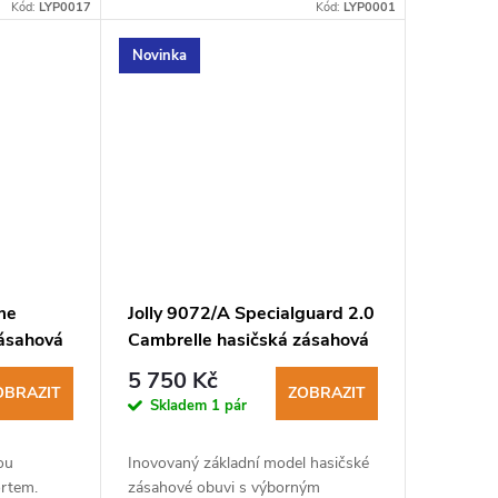
požadavky norem 20344:2021 a
Kód:
LYP0017
Kód:
LYP0001
20345:2022.
Novinka
me
Jolly 9072/A Specialguard 2.0
zásahová
Cambrelle hasičská zásahová
obuv s rychlošněrováním
5 750 Kč
OBRAZIT
ZOBRAZIT
Skladem
1 pár
ou
Inovovaný základní model hasičské
rtem.
zásahové obuvi s výborným