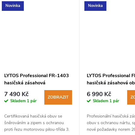
k
Novinka
Novinka
t
ů
LYTOS Professional FR-1403
LYTOS Professional 
hasičská zásahová
hasičská zásahová o
protipořezová obuv třídy 3
7 490 Kč
6 990 Kč
ZOBRAZIT
Z
Skladem
1 pár
Skladem
1 pár
Certifikovaná hasičská obuv se
Profesionální hasičská z
šněrováním a zipem s ochranou
obuv s ochranou nártu, sp
proti řezu motorovou pilou-třída 3.
nové požadavky norem 2