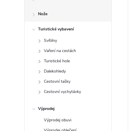
e
Nože
l
Turistické vybavení
Svítilny
Vaření na cestách
Turistické hole
Dalekohledy
Cestovní tašky
Cestovní vychytávky
Výprodej
Výprodej obuvi
Výprodej oblečení