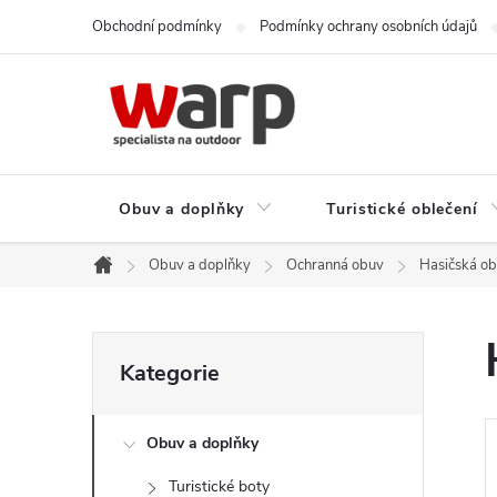
Přejít
Obchodní podmínky
Podmínky ochrany osobních údajů
na
obsah
Obuv a doplňky
Turistické oblečení
Obuv a doplňky
Ochranná obuv
Hasičská o
Domů
P
Přeskočit
Kategorie
kategorie
o
Obuv a doplňky
s
Turistické boty