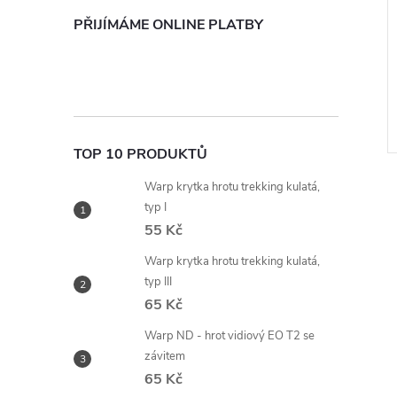
PŘIJÍMÁME ONLINE PLATBY
TOP 10 PRODUKTŮ
Warp krytka hrotu trekking kulatá,
typ I
55 Kč
Warp krytka hrotu trekking kulatá,
l
typ III
65 Kč
Warp ND - hrot vidiový EO T2 se
závitem
65 Kč