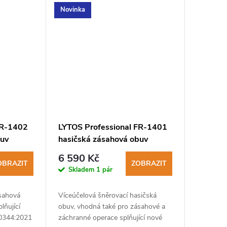
Novinka
FR-1402
LYTOS Professional FR-1401
buv
hasičská zásahová obuv
6 590 Kč
OBRAZIT
ZOBRAZIT
Skladem
1 pár
ásahová
Víceúčelová šněrovací hasičská
lňující
obuv, vhodná také pro zásahové a
0344:2021
záchranné operace splňující nové