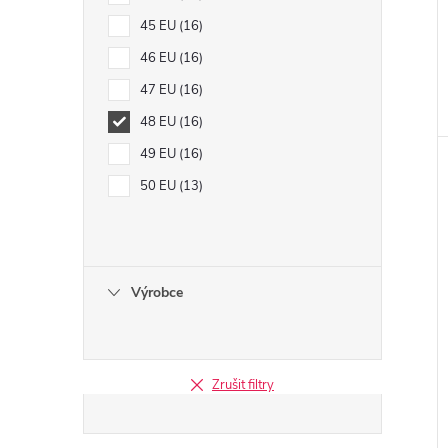
45 EU
16
46 EU
16
47 EU
16
48 EU
16
49 EU
16
50 EU
13
Výrobce
Zrušit filtry