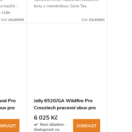
 a hasiče -
boty s membránou Gore-Tex.
 stále
Kód:
JOL00004
Kód:
JOL00061
and Pro
Jolly 6520/GA Wildfire Pro
buv pro
Crosstech pracovní obuv pro
záchranáře a lesníky EN
6 025 Kč
15090:2012 F2A HI3 CI AN
Není skladem -
OBRAZIT
ZOBRAZIT
SRC
dostupnost na